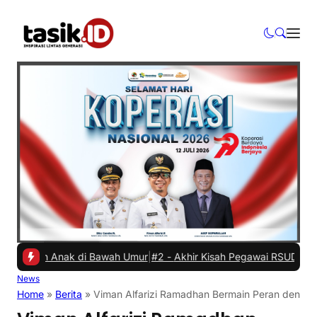
kan Anak di Bawah Umur
|
#2 -
Akhir Kisah Pegawai RSUD yang Viral H
News
Home
»
Berita
»
Viman Alfarizi Ramadhan Bermain Peran dengan