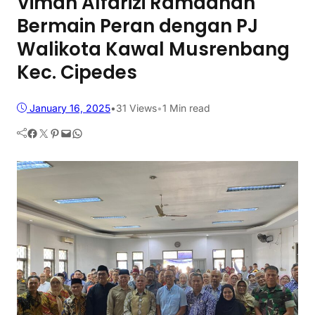
Viman Alfarizi Ramadhan
Bermain Peran dengan PJ
Walikota Kawal Musrenbang
Kec. Cipedes
January 16, 2025
•
31
Views
•
1 Min read
Facebook
Twitter
Pinterest
Mail
WhatsApp