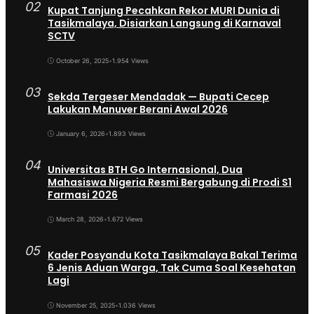
02
Kupat Tanjung Pecahkan Rekor MURI Dunia di
Tasikmalaya, Disiarkan Langsung di Karnaval
SCTV
October 26, 2025
•
1.954 Views
03
Sekda Tergeser Mendadak — Bupati Cecep
Lakukan Manuver Berani Awal 2026
January 6, 2026
•
1.893 Views
04
Universitas BTH Go Internasional, Dua
Mahasiswa Nigeria Resmi Bergabung di Prodi S1
Farmasi 2026
March 28, 2026
•
1.672 Views
05
Kader Posyandu Kota Tasikmalaya Bakal Terima
6 Jenis Aduan Warga, Tak Cuma Soal Kesehatan
Lagi
November 25, 2025
•
1.036 Views