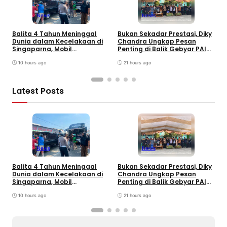
News
News
Balita 4 Tahun Meninggal
Bukan Sekadar Prestasi, Diky
T
Dunia dalam Kecelakaan di
Chandra Ungkap Pesan
T
Singaparna, Mobil
Penting di Balik Gebyar PAI
P
Dikemudikan Anak di Bawah
INU Tasikmalaya
D
Umur
10 hours ago
21 hours ago
P
Latest Posts
News
News
Balita 4 Tahun Meninggal
Bukan Sekadar Prestasi, Diky
T
Dunia dalam Kecelakaan di
Chandra Ungkap Pesan
T
Singaparna, Mobil
Penting di Balik Gebyar PAI
P
Dikemudikan Anak di Bawah
INU Tasikmalaya
D
Umur
10 hours ago
21 hours ago
P