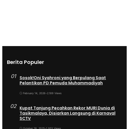
Berita Populer
01
Sosok!Oni Syahroni yang Berpulang Saat
Pelantikan PD Pemuda Muhammadiyah
February 14, 2026
•
2.189 Views
02
Kupat Tanjung Pecahkan Rekor MURI Dunia di
Tasikmalaya, Disiarkan Langsung di Karnaval
SCTV
October 26, 2025
•
1.953 Views