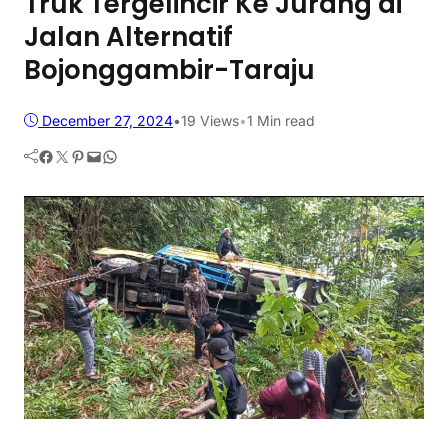
Truk Tergelincir Ke Jurang di
Jalan Alternatif
Bojonggambir-Taraju
December 27, 2024
•
19
Views
•
1 Min read
Facebook
Twitter
Pinterest
Mail
WhatsApp