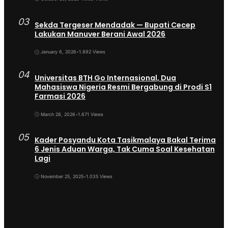
03
Sekda Tergeser Mendadak — Bupati Cecep
Lakukan Manuver Berani Awal 2026
January 6, 2026
•
1.892 Views
04
Universitas BTH Go Internasional, Dua
Mahasiswa Nigeria Resmi Bergabung di Prodi S1
Farmasi 2026
March 28, 2026
•
1.671 Views
05
Kader Posyandu Kota Tasikmalaya Bakal Terima
6 Jenis Aduan Warga, Tak Cuma Soal Kesehatan
Lagi
November 25, 2025
•
1.035 Views