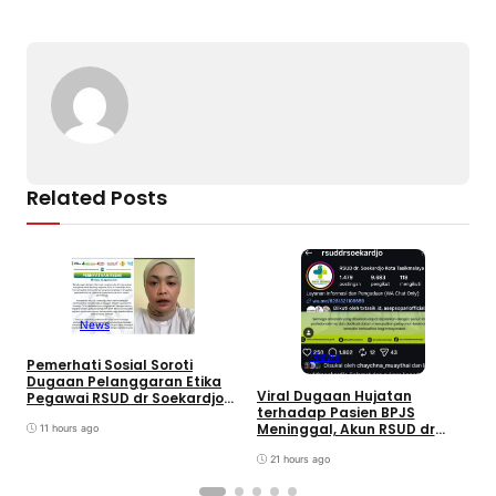
o
s
m
p
n
o
p
k
k
Related Posts
News
News
Pemerhati Sosial Soroti
Dugaan Pelanggaran Etika
Viral Dugaan Hujatan
J
Pegawai RSUD dr Soekardjo
terhadap Pasien BPJS
K
Disinyalir Anak Pejabat?
Meninggal, Akun RSUD dr
C
11 hours ago
Soekardjo Tasikmalaya
B
Diserbu Netizen
21 hours ago
A