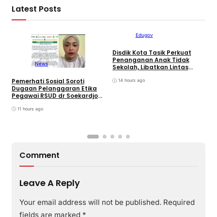
Latest Posts
Edugov
Disdik Kota Tasik Perkuat
Penanganan Anak Tidak
News
Sekolah, Libatkan Lintas
Sektoral & Relawan
Pemerhati Sosial Soroti
M
Muhammadiyah. Wali Kota
14 hours ago
Dugaan Pelanggaran Etika
D
Viman : Superteam
Pegawai RSUD dr Soekardjo
P
Disinyalir Anak Pejabat?
D
11 hours ago
Comment
Leave A Reply
Your email address will not be published.
Required
fields are marked
*