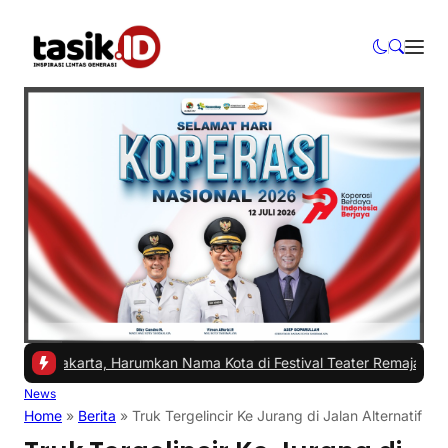
akarta, Harumkan Nama Kota di Festival Teater Remaja Nasional
|
#2
News
Home
»
Berita
»
Truk Tergelincir Ke Jurang di Jalan Alternatif B