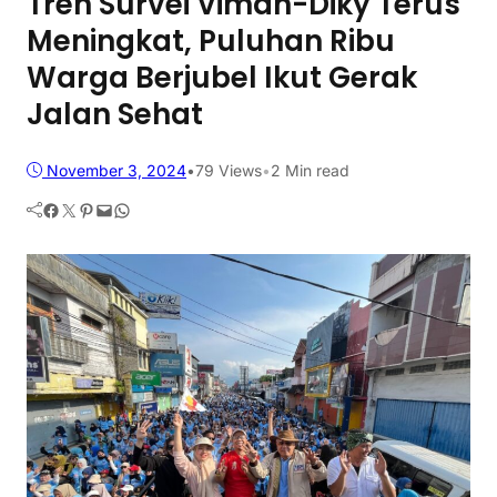
Tren Survei Viman-Diky Terus
Meningkat, Puluhan Ribu
Warga Berjubel Ikut Gerak
Jalan Sehat
November 3, 2024
•
79
Views
•
2 Min read
Facebook
Twitter
Pinterest
Mail
WhatsApp