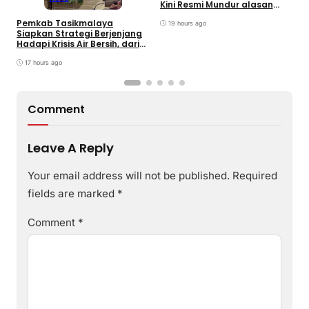
Kini Resmi Mundur alasan
J
Kesehatan
B
Pemkab Tasikmalaya
19 hours ago
Siapkan Strategi Berjenjang
Hadapi Krisis Air Bersih, dari
Bantuan Darurat hingga
Gerakan Reboisasi
17 hours ago
Comment
Leave A Reply
Your email address will not be published.
Required
fields are marked
*
Comment
*