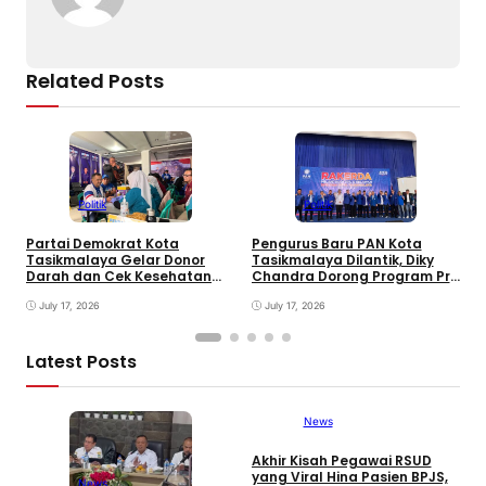
Related Posts
Politik
Politik
Partai Demokrat Kota
Pengurus Baru PAN Kota
W
Tasikmalaya Gelar Donor
Tasikmalaya Dilantik, Diky
P
Darah dan Cek Kesehatan
Chandra Dorong Program Pro
F
Gratis, Awali Rangkaian HUT
Rakyat
P
ke-25 Partai
July 17, 2026
July 17, 2026
Latest Posts
News
Akhir Kisah Pegawai RSUD
W
yang Viral Hina Pasien BPJS,
K
News