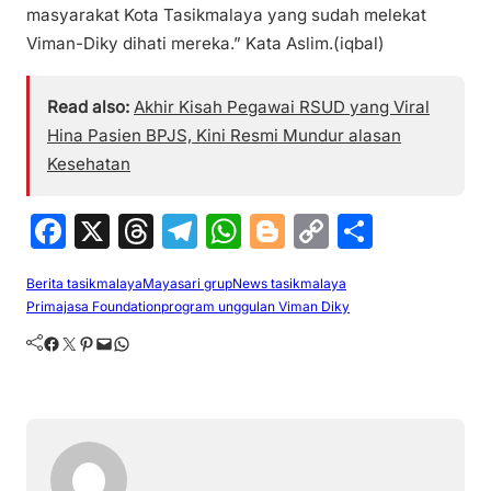
masyarakat Kota Tasikmalaya yang sudah melekat
Viman-Diky dihati mereka.” Kata Aslim.(iqbal)
Read also:
Akhir Kisah Pegawai RSUD yang Viral
Hina Pasien BPJS, Kini Resmi Mundur alasan
Kesehatan
F
X
T
T
W
Bl
C
S
a
hr
el
h
o
o
h
Berita tasikmalaya
Mayasari grup
News tasikmalaya
c
e
e
at
g
p
ar
Primajasa Foundation
program unggulan Viman Diky
e
a
gr
s
g
y
e
Facebook
Twitter
Pinterest
Mail
WhatsApp
b
d
a
A
er
Li
o
s
m
p
n
o
p
k
k