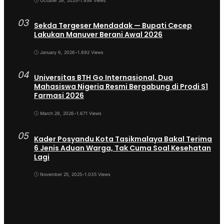
October 26, 2025
•
1.954 Views
03
Sekda Tergeser Mendadak — Bupati Cecep
Lakukan Manuver Berani Awal 2026
January 6, 2026
•
1.892 Views
04
Universitas BTH Go Internasional, Dua
Mahasiswa Nigeria Resmi Bergabung di Prodi S1
Farmasi 2026
March 28, 2026
•
1.671 Views
05
Kader Posyandu Kota Tasikmalaya Bakal Terima
6 Jenis Aduan Warga, Tak Cuma Soal Kesehatan
Lagi
November 25, 2025
•
1.035 Views