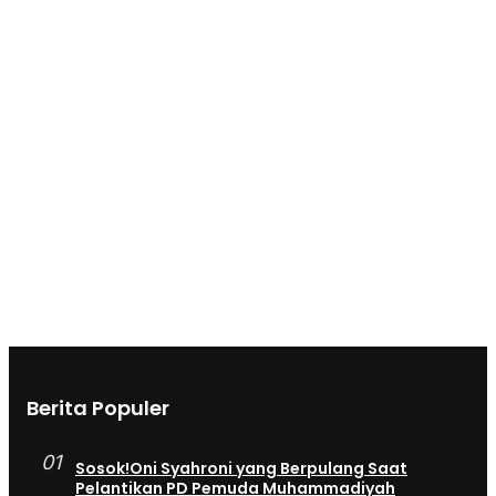
Berita Populer
01
Sosok!Oni Syahroni yang Berpulang Saat
Pelantikan PD Pemuda Muhammadiyah