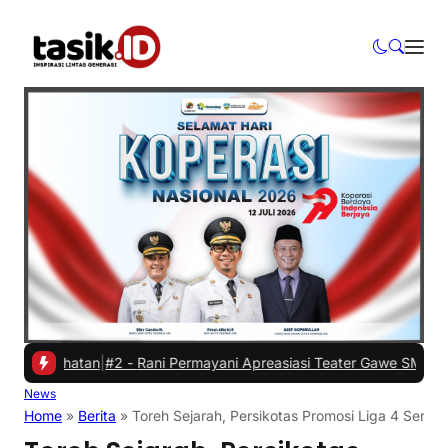
ehatan
|
#2 -
Rani Permayani Apreasiasi Teater Gawe SMKN 3 Tasikmal
News
Home
»
Berita
»
Toreh Sejarah, Persikotas Promosi Liga 4 Seri 1