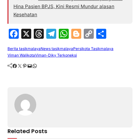
Hina Pasien BPJS, Kini Resmi Mundur alasan
Kesehatan
F
X
T
T
W
Bl
C
S
a
hr
el
h
o
o
h
Berita tasikmalaya
News tasikmalaya
Persikota Tasikmalaya
c
e
e
at
g
p
ar
Viman Walikota
Viman-Diky Terkoneksi
e
a
gr
s
g
y
e
Facebook
Twitter
Pinterest
Mail
WhatsApp
b
d
a
A
er
Li
o
s
m
p
n
o
p
k
k
Related Posts