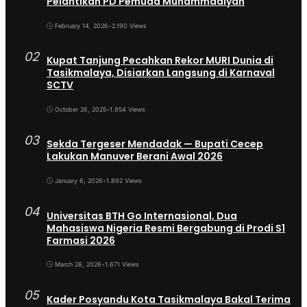
Pelantikan PD Pemuda Muhammadiyah
February 14, 2026
•
2.190 Views
02
Kupat Tanjung Pecahkan Rekor MURI Dunia di
Tasikmalaya, Disiarkan Langsung di Karnaval
SCTV
October 26, 2025
•
1.954 Views
03
Sekda Tergeser Mendadak — Bupati Cecep
Lakukan Manuver Berani Awal 2026
January 6, 2026
•
1.892 Views
04
Universitas BTH Go Internasional, Dua
Mahasiswa Nigeria Resmi Bergabung di Prodi S1
Farmasi 2026
March 28, 2026
•
1.671 Views
05
Kader Posyandu Kota Tasikmalaya Bakal Terima