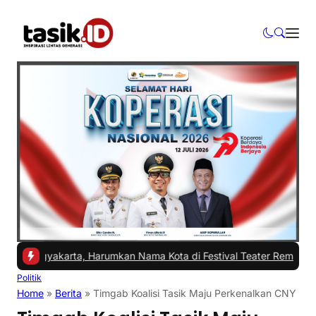
ogyakarta, Harumkan Nama Kota di Festival Teater Remaja Nasional
|
Politik
Home
»
Berita
»
Timgab Koalisi Tasik Maju Perkenalkan CNY dan