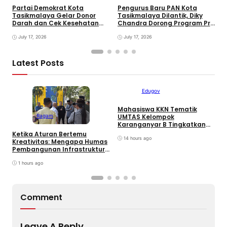
Partai Demokrat Kota
Pengurus Baru PAN Kota
W
Tasikmalaya Gelar Donor
Tasikmalaya Dilantik, Diky
P
Darah dan Cek Kesehatan
Chandra Dorong Program Pro
F
Gratis, Awali Rangkaian HUT
Rakyat
P
ke-25 Partai
July 17, 2026
July 17, 2026
Latest Posts
Edugov
Mahasiswa KKN Tematik
U
Ragam
UMTAS Kelompok
I
Karanganyar B Tingkatkan
k
PHBS Anak Sekolah Dasar
R
Ketika Aturan Bertemu
melalui Program GEMILANG
14 hours ago
Kreativitas: Mengapa Humas
dan GEMAS
Pembangunan Infrastruktur
Harus Normatif Sekaligus
Adaptif?
1 hours ago
Comment
Leave A Reply