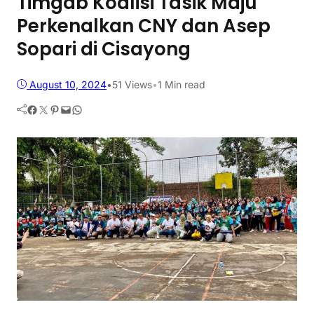
Timgab Koalisi Tasik Maju
Perkenalkan CNY dan Asep
Sopari di Cisayong
August 10, 2024
•
51
Views
•
1 Min read
Facebook
Twitter
Pinterest
Mail
WhatsApp