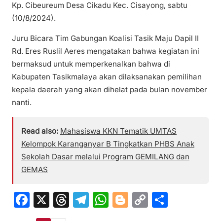
Kp. Cibeureum Desa Cikadu Kec. Cisayong, sabtu
(10/8/2024).
Juru Bicara Tim Gabungan Koalisi Tasik Maju Dapil II
Rd. Eres Ruslil Aeres mengatakan bahwa kegiatan ini
bermaksud untuk memperkenalkan bahwa di
Kabupaten Tasikmalaya akan dilaksanakan pemilihan
kepala daerah yang akan dihelat pada bulan november
nanti.
Read also:
Mahasiswa KKN Tematik UMTAS
Kelompok Karanganyar B Tingkatkan PHBS Anak
Sekolah Dasar melalui Program GEMILANG dan
GEMAS
F
X
T
T
W
Bl
C
S
a
hr
el
h
o
o
h