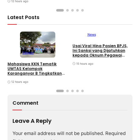
melalui Program GEMILANG
12 hours ago
Viman : Superteam
dan GEMAS
Latest Posts
News
Usai Viral Hina Pasien BPJS,
D
Ini Sanksi yang Dijatuhkan
K
Edugov
kepada Oknum Pegawai
d
RSUD dr. Soekardjo
D
Mahasiswa KKN Tematik
15 hours ago
UMTAS Kelompok
Karanganyar B Tingkatkan
PHBS Anak Sekolah Dasar
melalui Program GEMILANG
12 hours ago
dan GEMAS
Comment
Leave A Reply
Your email address will not be published.
Required