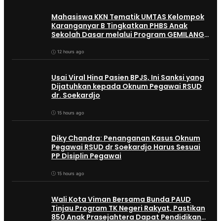
Mahasiswa KKN Tematik UMTAS Kelompok
Karanganyar B Tingkatkan PHBS Anak
Sekolah Dasar melalui Program GEMILANG
dan GEMAS
12 hours ago
Usai Viral Hina Pasien BPJS, Ini Sanksi yang
Dijatuhkan kepada Oknum Pegawai RSUD
dr. Soekardjo
15 hours ago
Diky Chandra: Penanganan Kasus Oknum
Pegawai RSUD dr Soekardjo Harus Sesuai
PP Disiplin Pegawai
15 hours ago
Wali Kota Viman Bersama Bunda PAUD
Tinjau Program TK Negeri Rakyat, Pastikan
850 Anak Prasejahtera Dapat Pendidikan