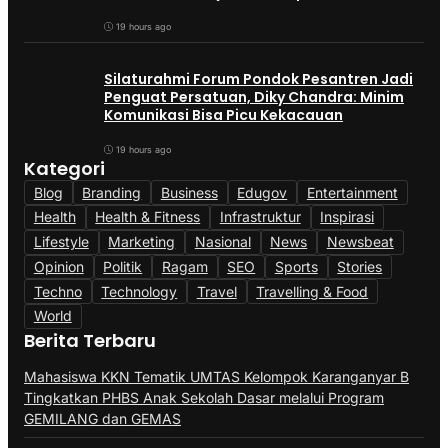
Gratis
19 hours ago
Silaturahmi Forum Pondok Pesantren Jadi
Penguat Persatuan, Diky Chandra: Minim
Komunikasi Bisa Picu Kekacauan
19 hours ago
Kategori
Blog
Branding
Business
Edugov
Entertainment
Health
Health & Fitness
Infrastruktur
Inspirasi
Lifestyle
Marketing
Nasional
News
Newsbeat
Opinion
Politik
Ragam
SEO
Sports
Stories
Techno
Technology
Travel
Travelling & Food
World
Berita Terbaru
Mahasiswa KKN Tematik UMTAS Kelompok Karanganyar B
Tingkatkan PHBS Anak Sekolah Dasar melalui Program
GEMILANG dan GEMAS