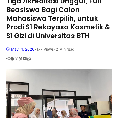
Tiga Akreditasi Unggul, Full
Beasiswa Bagi Calon
Mahasiswa Terpilih, untuk
Prodi S1 Rekayasa Kosmetik &
S1 Gizi di Universitas BTH
May 11, 2026
•
177
Views
•
2 Min read
Facebook
Twitter
Pinterest
Mail
WhatsApp