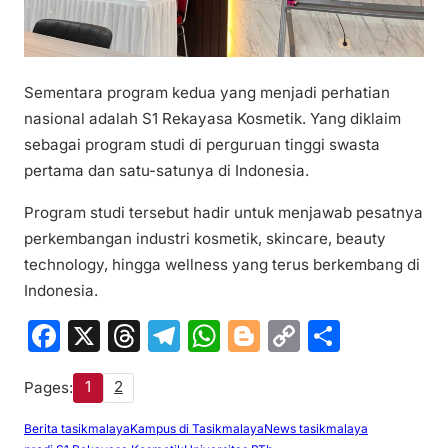
Sementara program kedua yang menjadi perhatian
nasional adalah S1 Rekayasa Kosmetik. Yang diklaim
sebagai program studi di perguruan tinggi swasta
pertama dan satu-satunya di Indonesia.
Program studi tersebut hadir untuk menjawab pesatnya
perkembangan industri kosmetik, skincare, beauty
technology, hingga wellness yang terus berkembang di
Indonesia.
F
X
T
T
W
Bl
C
S
a
hr
el
h
o
o
h
1
2
Pages:
c
e
e
at
g
p
ar
e
a
gr
s
g
y
e
Berita tasikmalaya
Kampus di Tasikmalaya
News tasikmalaya