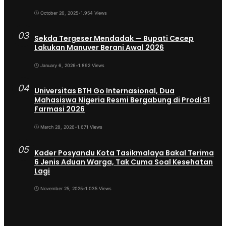
October 26, 2025
•
1.954 Views
03
Sekda Tergeser Mendadak — Bupati Cecep
Lakukan Manuver Berani Awal 2026
January 6, 2026
•
1.892 Views
04
Universitas BTH Go Internasional, Dua
Mahasiswa Nigeria Resmi Bergabung di Prodi S1
Farmasi 2026
March 28, 2026
•
1.671 Views
05
Kader Posyandu Kota Tasikmalaya Bakal Terima
6 Jenis Aduan Warga, Tak Cuma Soal Kesehatan
Lagi
November 25, 2025
•
1.035 Views