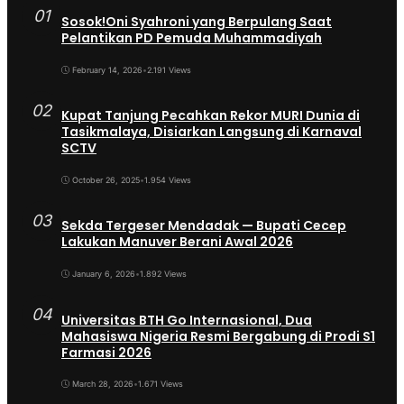
01
Sosok!Oni Syahroni yang Berpulang Saat
Pelantikan PD Pemuda Muhammadiyah
February 14, 2026
•
2.191 Views
02
Kupat Tanjung Pecahkan Rekor MURI Dunia di
Tasikmalaya, Disiarkan Langsung di Karnaval
SCTV
October 26, 2025
•
1.954 Views
03
Sekda Tergeser Mendadak — Bupati Cecep
Lakukan Manuver Berani Awal 2026
January 6, 2026
•
1.892 Views
04
Universitas BTH Go Internasional, Dua
Mahasiswa Nigeria Resmi Bergabung di Prodi S1
Farmasi 2026
March 28, 2026
•
1.671 Views