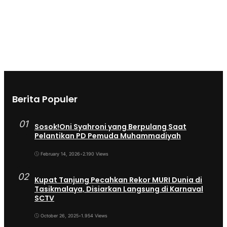
Berita Populer
01
Sosok!Oni Syahroni yang Berpulang Saat
Pelantikan PD Pemuda Muhammadiyah
February 14, 2026
•
2.190 Views
02
Kupat Tanjung Pecahkan Rekor MURI Dunia di
Tasikmalaya, Disiarkan Langsung di Karnaval
SCTV
October 26, 2025
•
1.954 Views