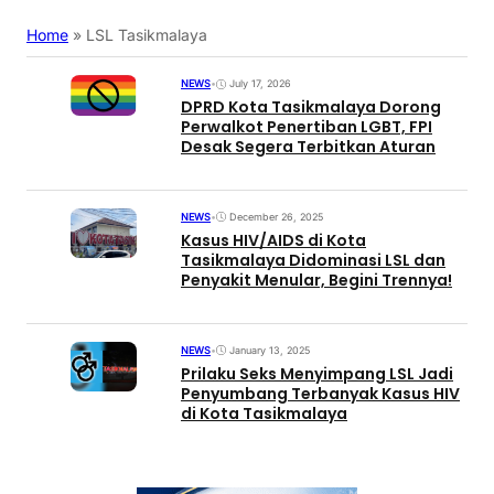
Home
»
LSL Tasikmalaya
NEWS
•
July 17, 2026
DPRD Kota Tasikmalaya Dorong
Perwalkot Penertiban LGBT, FPI
Desak Segera Terbitkan Aturan
NEWS
•
December 26, 2025
Kasus HIV/AIDS di Kota
Tasikmalaya Didominasi LSL dan
Penyakit Menular, Begini Trennya!
NEWS
•
January 13, 2025
Prilaku Seks Menyimpang LSL Jadi
Penyumbang Terbanyak Kasus HIV
di Kota Tasikmalaya