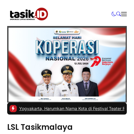
i ISI Yogyakarta, Harumkan Nama Kota di Festival Teater Remaja Na
LSL Tasikmalaya