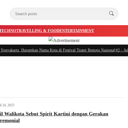
TECHNO
TRAVELLING & FOOD
ENTERTAINMENT
yakarta, Harumkan Nama Kota di Festival Teater Remaja Nasional
|
#2 -
Ada Ap
il 24, 2025
il Walikota Sebut Spirit Kartini dengan Gerakan
remonial