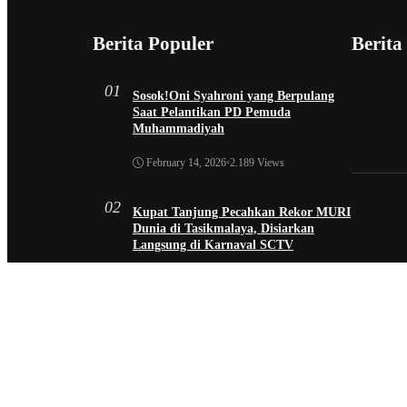
Berita Populer
Berita
01
Sosok!Oni Syahroni yang Berpulang
Saat Pelantikan PD Pemuda
Muhammadiyah
February 14, 2026
•
2.189 Views
02
Kupat Tanjung Pecahkan Rekor MURI
Dunia di Tasikmalaya, Disiarkan
Langsung di Karnaval SCTV
October 26, 2025
•
1.953 Views
03
Sekda Tergeser Mendadak — Bupati
Cecep Lakukan Manuver Berani Awal
2026
January 6, 2026
•
1.892 Views