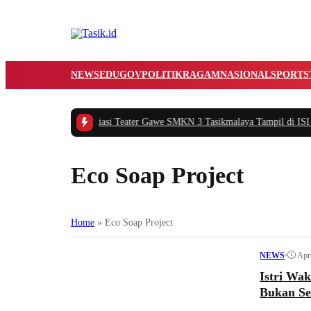
NEWS
EDUGOV
POLITIK
RAGAM
NASIONAL
SPORTS
ni Permayani Apreasiasi Teater Gawe SMKN 3 Tasikmalaya Tampil di ISI Yog
Eco Soap Project
Home
»
Eco Soap Project
•
Apr
NEWS
Istri Wak
Bukan Se