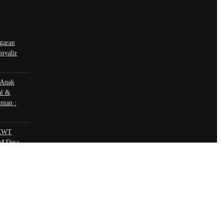
garan
nyalir
 Anak
al &
iman :
 KWT
KM Desa
t | hubungi
 sosial
book