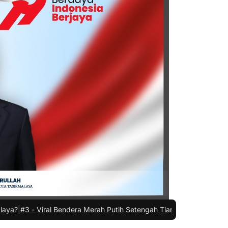
dera Merah Putih Setengah Tiang di Tasikmalaya, Cek Kebenarannya