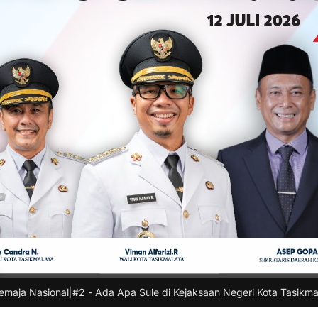
Ada Apa Sule di Kejaksaan Negeri Kota Tasikmalaya?
|
#3 -
Viral Ben