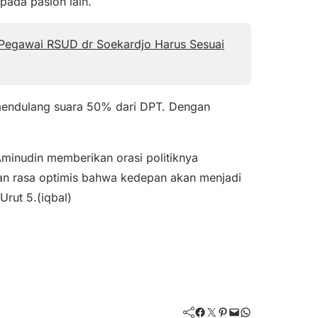
ipada paslon lain.
Pegawai RSUD dr Soekardjo Harus Sesuai
a mendulang suara 50% dari DPT. Dengan
minudin memberikan orasi politiknya
gan rasa optimis bahwa kedepan akan menjadi
rut 5.(iqbal)
Facebook
Twitter
Pinterest
Mail
WhatsApp