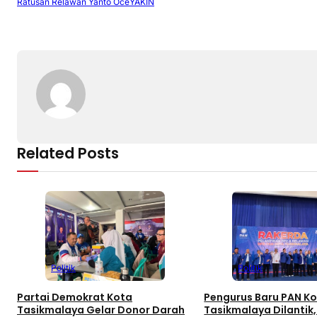
b
d
a
A
er
Li
Ratusan Relawan Yanto Oce
YAKIN
o
s
m
p
n
o
p
k
k
Related Posts
Politik
Politik
Partai Demokrat Kota
Pengurus Baru PAN K
Tasikmalaya Gelar Donor Darah
Tasikmalaya Dilantik,