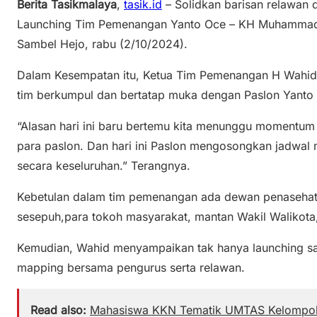
Berita Tasikmalaya
,
tasik.id
– Solidkan barisan relawan d
Launching Tim Pemenangan Yanto Oce – KH Muhammad 
Sambel Hejo, rabu (2/10/2024).
Dalam Kesempatan itu, Ketua Tim Pemenangan H Wahid m
tim berkumpul dan bertatap muka dengan Paslon Yanto
“Alasan hari ini baru bertemu kita menunggu momentum
para paslon. Dan hari ini Paslon mengosongkan jadwal
secara keseluruhan.” Terangnya.
Kebetulan dalam tim pemenangan ada dewan penasehat.
sesepuh,para tokoh masyarakat, mantan Wakil Walikota,
Kemudian, Wahid menyampaikan tak hanya launching sa
mapping bersama pengurus serta relawan.
Read also:
Mahasiswa KKN Tematik UMTAS Kelompok