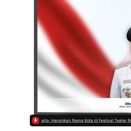
arta, Harumkan Nama Kota di Festival Teater Remaja Nasional
|
#2 -