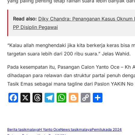
yang paling penting tetap raihan suara lebih banyak dar
Read also:
Diky Chandra: Penanganan Kasus Oknum 
PP Disiplin Pegawai
“Kalau allah menghendaki jika kita berkerja keras bis
targetan suara lebih dari 200 ribu suara.” Jelas Wahid.
Pada kesempatan itu, Pasangan Calon Yanto Oce – Kh A
dihadapan para relawan dan struktur partai penuh den
Tasik Emas sebagai mana tagline dari Paslon YAKIN No U
F
X
T
T
W
Bl
C
S
a
hr
el
h
o
o
h
c
e
e
at
g
p
ar
e
a
gr
s
g
y
e
Berita tasikmalaya
H Yanto Oce
News tasikmalaya
Pemilukada 2024