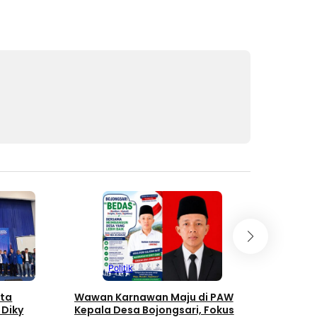
Politik
Politi
ota
Wawan Karnawan Maju di PAW
Ini Amir M
 Diky
Kepala Desa Bojongsari, Fokus
Politik, Ki