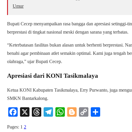
Umur
Bupati Cecep menyampaikan rasa bangga dan apresiasi setinggi-ti
berprestasi di tingkat nasional meski dengan sarana yang terbatas.
“Keterbatasan fasilitas bukan alasan untuk berhenti berprestasi. Na
benahi agar pembinaan atlet semakin optimal. Kami juga tengah 
olahraga,” ujar Bupati Cecep.
Apresiasi dari KONI Tasikmalaya
Ketua KONI Kabupaten Tasikmalaya, Erry Purwanto, juga mengu
SMKN Bantarkalong.
Fa
X
T
Te
W
Bl
C
S
ce
hr
le
ha
og
op
ha
Pages:
1
2
bo
ea
gr
ts
ge
y
re