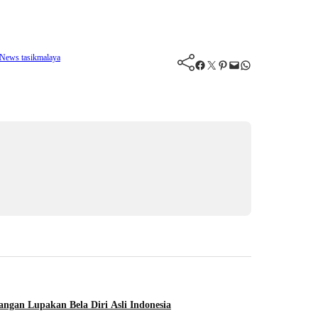
News tasikmalaya
Facebook
Twitter
Pinterest
Mail
WhatsApp
angan Lupakan Bela Diri Asli Indonesia