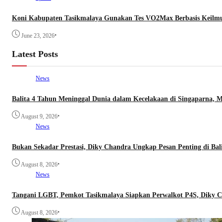
Koni Kabupaten Tasikmalaya Gunakan Tes VO2Max Berbasis Keilmua
•
June 23, 2026
Latest Posts
News
Balita 4 Tahun Meninggal Dunia dalam Kecelakaan di Singaparna,
•
August 9, 2026
News
Bukan Sekadar Prestasi, Diky Chandra Ungkap Pesan Penting di Ba
•
August 8, 2026
News
Tangani LGBT, Pemkot Tasikmalaya Siapkan Perwalkot P4S, Diky C
•
August 8, 2026