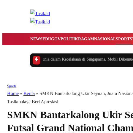
NEWS
EDUGOV
POLITIK
RAGAM
NASIONAL
SPORTS
4 Tahun Meninggal Dunia dalam Kecelakaan di Singaparna, Mobil Dikemudika
Sports
Home
»
Berita
»
SMKN Bantarkalong Ukir Sejarah, Juara Nasiona
Tasikmalaya Beri Apresiasi
SMKN Bantarkalong Ukir Sej
Futsal Grand National Cha