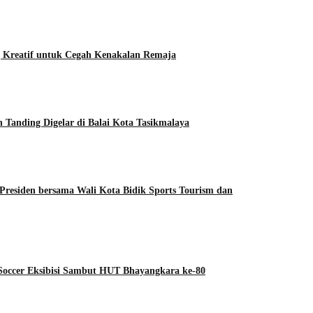
 Kreatif untuk Cegah Kenakalan Remaja
Tanding Digelar di Balai Kota Tasikmalaya
s Presiden bersama Wali Kota Bidik Sports Tourism dan
 Soccer Eksibisi Sambut HUT Bhayangkara ke-80