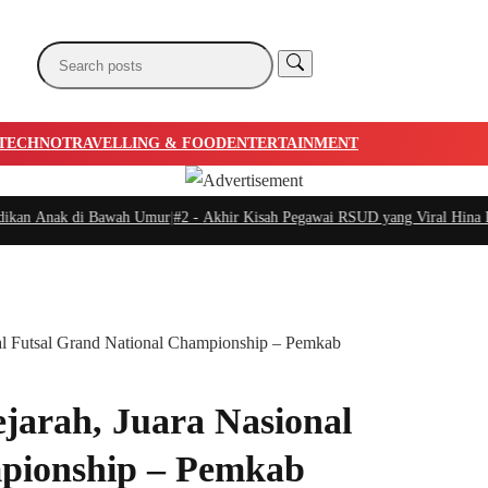
TECHNO
TRAVELLING & FOOD
ENTERTAINMENT
n Anak di Bawah Umur
|
#2 -
Akhir Kisah Pegawai RSUD yang Viral Hina Pasie
l Futsal Grand National Championship – Pemkab
arah, Juara Nasional
mpionship – Pemkab