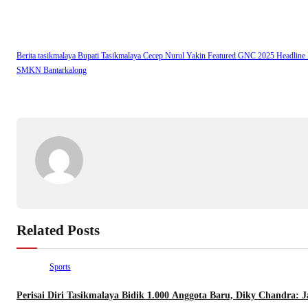
ok
ds
a
A
r
Li
m
pp
nk
Berita tasikmalaya
Bupati Tasikmalaya
Cecep Nurul Yakin
Featured
GNC 2025
Headline
SMKN Bantarkalong
Related Posts
Sports
Perisai Diri Tasikmalaya Bidik 1.000 Anggota Baru, Diky Chandra: J