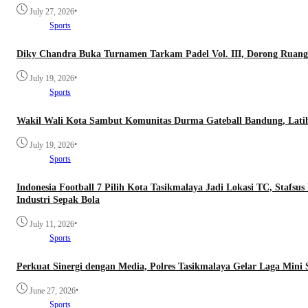
•
July 27, 2026
Sports
Diky Chandra Buka Turnamen Tarkam Padel Vol. III, Dorong Ruang
•
July 19, 2026
Sports
Wakil Wali Kota Sambut Komunitas Durma Gateball Bandung, Latih 
•
July 19, 2026
Sports
Indonesia Football 7 Pilih Kota Tasikmalaya Jadi Lokasi TC, Stafsu
Industri Sepak Bola
•
July 11, 2026
Sports
Perkuat Sinergi dengan Media, Polres Tasikmalaya Gelar Laga Mini
•
June 27, 2026
Sports