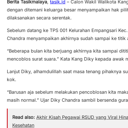
Berita Tasikmalaya
,
tasik.id
– Calon Wakil Walikota Kan
dengan ditemani keluarga besar menyampaikan hak pili
dilaksanakan secara serentak.
Sebelum datang ke TPS 001 Kelurahan Empangsari Kec.
Chandra menyampaikan akhirnya sudah sampai ke titik a
“Beberapa bulan kita berjuang akhirnya kita sampai dit
mencoblos surat suara.” Kata Kang Diky kepada awak 
Lanjut Diky, alhamdulillah saat masa tenang pihaknya s
kok.
“Barusan aja sebelum melakukan pencoblosan kita maka
masih normal.” Ujar Diky Chandra sambil bersenda gur
Read also:
Akhir Kisah Pegawai RSUD yang Viral Hina
Kesehatan