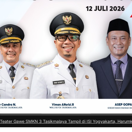
 Tasikmalaya Tampil di ISI Yogyakarta, Harumkan Nama Kota di Fest