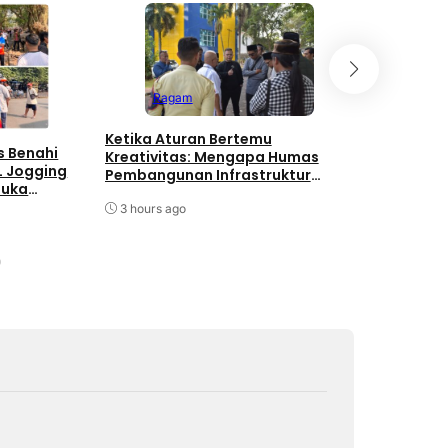
Ragam
Edug
Ketika Aturan Bertemu
s Benahi
Mahasiswa
Kreativitas: Mengapa Humas
L Jogging
Kelompok 
Pembangunan Infrastruktur
Buka
Tingkatka
Harus Normatif Sekaligus
Dasar mel
Adaptif?
3 hours ago
dan GEMA
16 hours a