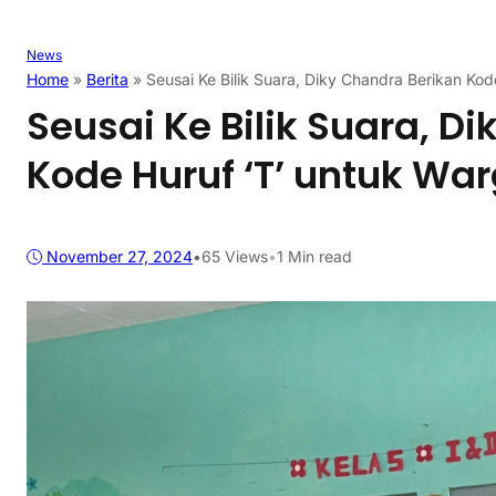
News
Home
»
Berita
»
Seusai Ke Bilik Suara, Diky Chandra Berikan Ko
Seusai Ke Bilik Suara, D
Kode Huruf ‘T’ untuk Wa
November 27, 2024
•
65
Views
•
1 Min read