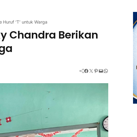
de Huruf ‘T’ untuk Warga
iky Chandra Berikan
rga
Facebook
Twitter
Pinterest
Mail
WhatsApp