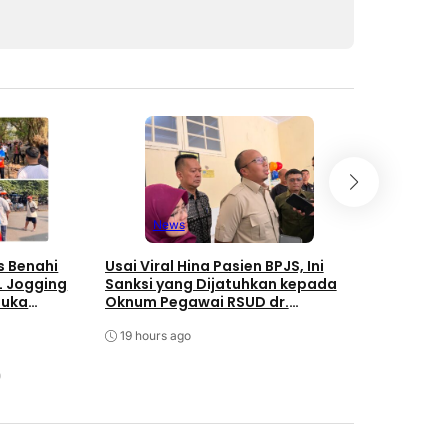
News
New
s Benahi
Usai Viral Hina Pasien BPJS, Ini
Diky Chan
L Jogging
Sanksi yang Dijatuhkan kepada
Oknum Peg
Buka
Oknum Pegawai RSUD dr.
Soekardjo 
Soekardjo
Disiplin P
19 hours ago
19 hours a