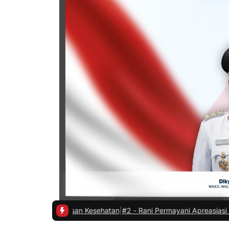
lasan Kesehatan
|
#2 -
Rani Permayani Apreasiasi Teater Gawe SMKN 3