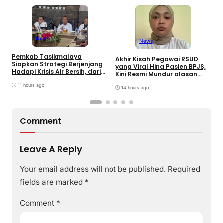
News
News
Pemkab Tasikmalaya
W
Akhir Kisah Pegawai RSUD
Siapkan Strategi Berjenjang
K
yang Viral Hina Pasien BPJS,
Hadapi Krisis Air Bersih, dari
J
Kini Resmi Mundur alasan
Bantuan Darurat hingga
B
Kesehatan
Gerakan Reboisasi
11 hours ago
14 hours ago
Comment
Leave A Reply
Your email address will not be published.
Required
fields are marked
*
Comment
*