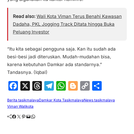
Read also:
Wali Kota Viman Terus Benahi Kawasan
Dadaha, PKL Jogging Track Ditata hingga Buka
Peluang Investor
“Itu kita sebagai pengguna saja. Kan itu sudah ada
besi-besi jadi diteruskan. Mudah-mudahan bisa,
karena kebutuhan Damkar ada standarnya.”
Tandasnya. (Iqbal)
F
X
T
T
W
Bl
C
S
a
hr
el
h
o
o
h
Berita tasikmalaya
Damkar Kota Tasikmalaya
News tasikmalaya
c
e
e
at
g
p
ar
Viman Walikota
e
a
gr
s
g
y
e
Facebook
Twitter
Pinterest
Mail
WhatsApp
b
d
a
A
er
Li
o
s
m
p
n