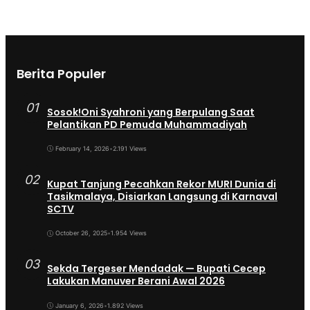
Berita Populer
01
Sosok!Oni Syahroni yang Berpulang Saat
Pelantikan PD Pemuda Muhammadiyah
February 14, 2026
•
2.191 Views
02
Kupat Tanjung Pecahkan Rekor MURI Dunia di
Tasikmalaya, Disiarkan Langsung di Karnaval
SCTV
October 26, 2025
•
1.954 Views
03
Sekda Tergeser Mendadak — Bupati Cecep
Lakukan Manuver Berani Awal 2026
January 6, 2026
•
1.892 Views