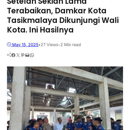
Setelah Sekian Lama
Terabaikan, Damkar Kota
Tasikmalaya Dikunjungi Wali
Kota. Ini Hasilnya
May 15, 2025
•
27
Views
•
2 Min read
Facebook
Twitter
Pinterest
Mail
WhatsApp