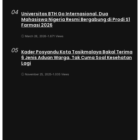
04
Universitas BTH Go Internasional, Dua
Mahasiswa Nigeria Resmi Bergabung di Prodi S1
Farmasi 2026
March 28, 2026
•
1.671 Views
05
Kader Posyandu Kota Tasikmalaya Bakal Terima
6 Jenis Aduan Warga, Tak Cuma Soal Kesehatan
Lagi
November 25, 2025
•
1.035 Views