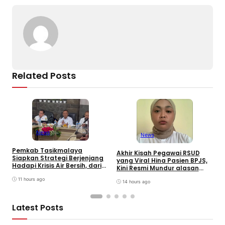
o
p
k
k
Related Posts
News
News
Pemkab Tasikmalaya
W
Akhir Kisah Pegawai RSUD
Siapkan Strategi Berjenjang
K
yang Viral Hina Pasien BPJS,
Hadapi Krisis Air Bersih, dari
J
Kini Resmi Mundur alasan
Bantuan Darurat hingga
B
Kesehatan
Gerakan Reboisasi
11 hours ago
14 hours ago
Latest Posts