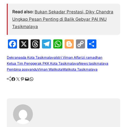
Read also:
Bukan Sekadar Prestasi, Diky Chandra
Ungkap Pesan Penting di Balik Gebyar PAI INU
Tasikmalaya
F
X
T
T
W
Bl
C
S
a
hr
el
h
o
o
h
Dekranasda Kota Tasikmalaya
Istri Viman Alfarizi ramadhan
c
e
e
at
g
p
ar
Ketua Tim Penggerak PKK Kota Tasikmalaya
News tasikmalaya
e
a
gr
s
g
y
e
Pembina posyandu
Viman Walikota
Walikota Tasikmalaya
b
d
a
A
er
Li
Facebook
Twitter
Pinterest
Mail
WhatsApp
o
s
m
p
n
o
p
k
k