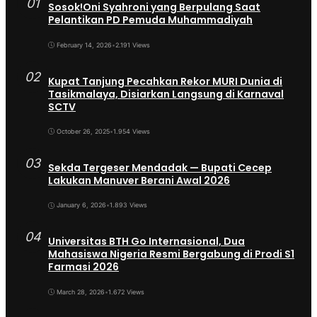
01
Sosok!Oni Syahroni yang Berpulang Saat
Pelantikan PD Pemuda Muhammadiyah
February 14, 2026
•
2.191 Views
02
Kupat Tanjung Pecahkan Rekor MURI Dunia di
Tasikmalaya, Disiarkan Langsung di Karnaval
SCTV
October 26, 2025
•
1.954 Views
03
Sekda Tergeser Mendadak — Bupati Cecep
Lakukan Manuver Berani Awal 2026
January 6, 2026
•
1.893 Views
04
Universitas BTH Go Internasional, Dua
Mahasiswa Nigeria Resmi Bergabung di Prodi S1
Farmasi 2026
March 28, 2026
•
1.672 Views