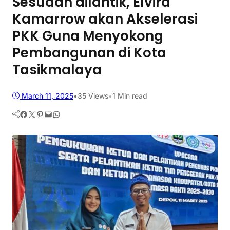
Sesudah dilantik, Elvira
Kamarrow akan Akselerasi
PKK Guna Menyokong
Pembangunan di Kota
Tasikmalaya
March 11, 2025
•
35
Views
•
1 Min read
Facebook
Twitter
Pinterest
Mail
WhatsApp