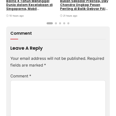
Balita 4 Tahun Meninggal
Bukan Sekadar Prestasi, Diky
T
Dunia dalam Kecelakaan di
Chandra Ungkap Pesan
T
Singaparna, Mobil
Penting di Balik Gebyar PAI
P
Dikemudikan Anak di Bawah
INU Tasikmalaya
D
Umur
10 hours ago
21 hours ago
P
Comment
Leave A Reply
Your email address will not be published.
Required
fields are marked
*
Comment
*