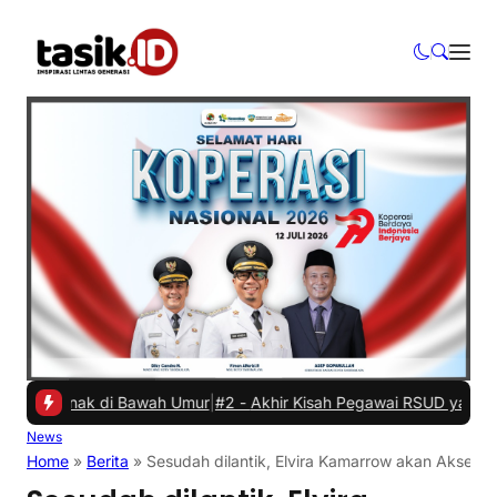
Anak di Bawah Umur
|
#2 -
Akhir Kisah Pegawai RSUD yang Viral Hina 
News
Home
»
Berita
»
Sesudah dilantik, Elvira Kamarrow akan Aksel