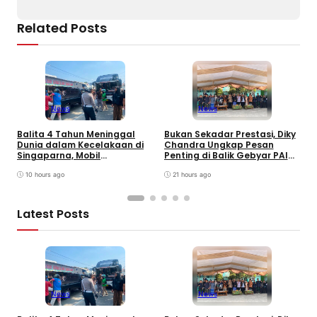
Related Posts
News
News
Balita 4 Tahun Meninggal
Bukan Sekadar Prestasi, Diky
T
Dunia dalam Kecelakaan di
Chandra Ungkap Pesan
T
Singaparna, Mobil
Penting di Balik Gebyar PAI
P
Dikemudikan Anak di Bawah
INU Tasikmalaya
D
Umur
10 hours ago
21 hours ago
P
Latest Posts
News
News