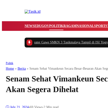
NEWS
EDUGOV
POLITIK
RAGAM
NASIONAL
SPORTS
mayani Apreasiasi Teater Gawe SMKN 3 Tasikmalaya Tampil di ISI Yogyakart
Politik
Home
»
Berita
»
Senam Sehat Vimankeun Secara Besar-Besaran Akan Sege
Senam Sehat Vimankeun Sec
Akan Segera Dihelat
July 21, 2024
•
69
Views
•
2 Min read