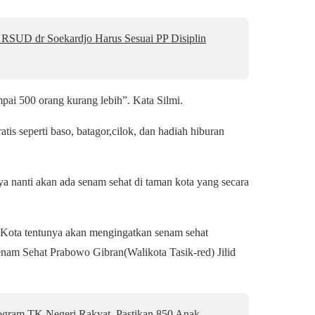
SUD dr Soekardjo Harus Sesuai PP Disiplin
pai 500 orang kurang lebih”. Kata Silmi.
is seperti baso, batagor,cilok, dan hadiah hiburan
a nanti akan ada senam sehat di taman kota yang secara
 Kota tentunya akan mengingatkan senam sehat
Senam Sehat Prabowo Gibran(Walikota Tasik-red) Jilid
gram TK Negeri Rakyat, Pastikan 850 Anak