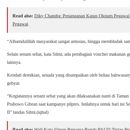
Read also:
Diky Chandra: Penanganan Kasus Oknum Pegawai R
Pegawai
“Alhamdulillah masyarakat sangat antusias, hingga membludak sam
Selain senam sehat, kata Silmi, ada pembagian voucher makanan grat
lainnya.
Kendati demikian, senada yang disampaikan oleh beliau bahwasany
gebyar.
“Kegiatannya senam sehat yang akan dilaksanakan nanti di Taman
Prabowo Gibran saat kampanye pilpres. Istilahnya untuk hari ini 
II” tandas Silmi.(iqbal)
Read also:
Wali Kota Viman Bersama Bunda PAUD Tinjau Pro