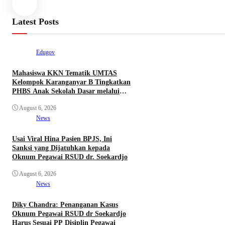
Latest Posts
Edugov
Mahasiswa KKN Tematik UMTAS
Kelompok Karanganyar B Tingkatkan
PHBS Anak Sekolah Dasar melalui
Program GEMILANG dan GEMAS
August 6, 2026
News
Usai Viral Hina Pasien BPJS, Ini
Sanksi yang Dijatuhkan kepada
Oknum Pegawai RSUD dr. Soekardjo
August 6, 2026
News
Diky Chandra: Penanganan Kasus
Oknum Pegawai RSUD dr Soekardjo
Harus Sesuai PP Disiplin Pegawai