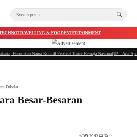
TECHNO
TRAVELLING & FOOD
ENTERTAINMENT
a, Harumkan Nama Kota di Festival Teater Remaja Nasional
|
#2 -
Ada Apa Sule
ra Dihelat
ara Besar-Besaran
Facebook
Twitter
Pinterest
Mail
WhatsApp