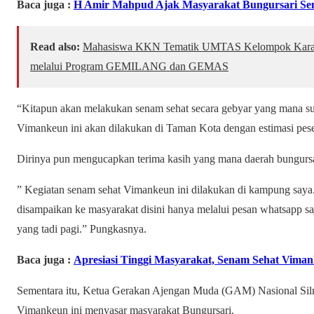
Baca juga :
H Amir Mahpud Ajak Masyarakat Bungursari Se
Read also:
Mahasiswa KKN Tematik UMTAS Kelompok Karang
melalui Program GEMILANG dan GEMAS
“Kitapun akan melakukan senam sehat secara gebyar yang mana 
Vimankeun ini akan dilakukan di Taman Kota dengan estimasi peser
Dirinya pun mengucapkan terima kasih yang mana daerah bungursa
” Kegiatan senam sehat Vimankeun ini dilakukan di kampung saya
disampaikan ke masyarakat disini hanya melalui pesan whatsapp s
yang tadi pagi.” Pungkasnya.
Baca juga :
Apresiasi Tinggi Masyarakat, Senam Sehat Vima
Sementara itu, Ketua Gerakan Ajengan Muda (GAM) Nasional Sil
Vimankeun ini menyasar masyarakat Bungursari.