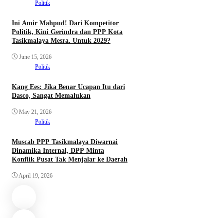
Politik
Ini Amir Mahpud! Dari Kompetitor
Politik, Kini Gerindra dan PPP Kota
Tasikmalaya Mesra. Untuk 2029?
June 15, 2026
Politik
Kang Ees: Jika Benar Ucapan Itu dari
Dasco, Sangat Memalukan
May 21, 2026
Politik
Muscab PPP Tasikmalaya Diwarnai
Dinamika Internal, DPP Minta
Konflik Pusat Tak Menjalar ke Daerah
April 19, 2026