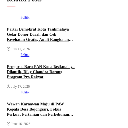
Politik
Partai Demokrat Kota Tasikmalaya
Gelar Donor Darah dan Cek
Kesehatan Gratis, Awali Rangkaian
HUT ke-25 Partai
July 17, 2026
Politik
Pengurus Baru PAN Kota Tasikmalaya
Dilantik, Diky Chandra Dorong
Program Pro Rakyat
July 17, 2026
Politik
Wawan Karnawan Maju di PAW
Kepala Desa Bojongsari, Fokus
Perkuat Pertanian dan Perkebunan
Warga
June 16, 2026