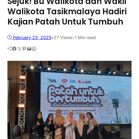
Sejuk! Bu Walikota dan Wakil
Walikota Tasikmalaya Hadiri
Kajian Patah Untuk Tumbuh
February 23, 2025
•
27
Views
•
1 Min read
Facebook
Twitter
Pinterest
Mail
WhatsApp