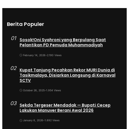
Berita Populer
01
Sosok!Oni Syahroni yang Berpulang Saat
Pelantikan PD Pemuda Muhammadiyah
February 14, 2026
•
2.190 Views
02
Kupat Tanjung Pecahkan Rekor MURI Dunia di
Tasikmalaya, Disiarkan Langsung di Karnaval
SCTV
October 26, 2025
•
1.954 Views
03
Sekda Tergeser Mendadak — Bupati Cecep
Lakukan Manuver Berani Awal 2026
January 6, 2026
•
1.892 Views