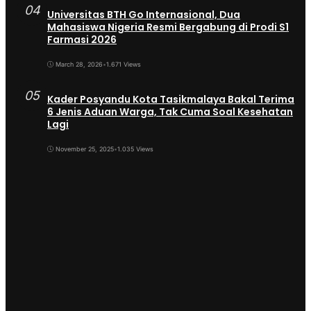
04
Universitas BTH Go Internasional, Dua
Mahasiswa Nigeria Resmi Bergabung di Prodi S1
Farmasi 2026
March 28, 2026
•
1.671 Views
05
Kader Posyandu Kota Tasikmalaya Bakal Terima
6 Jenis Aduan Warga, Tak Cuma Soal Kesehatan
Lagi
November 25, 2025
•
1.035 Views