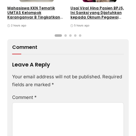
Mahasiswa KKN Tematik
Usai Viral Hina Pasien BPJS,
D
UMTAS Kelompok
Ini Sanksi yang Dijatuhkan
K
Karanganyar B Tingkatkan
kepada Oknum Pegawai
d
PHBS Anak Sekolah Dasar
RSUD dr. Soekardjo
D
melalui Program GEMILANG
2 hours ago
5 hours ago
dan GEMAS
Comment
Leave A Reply
Your email address will not be published.
Required
fields are marked
*
Comment
*