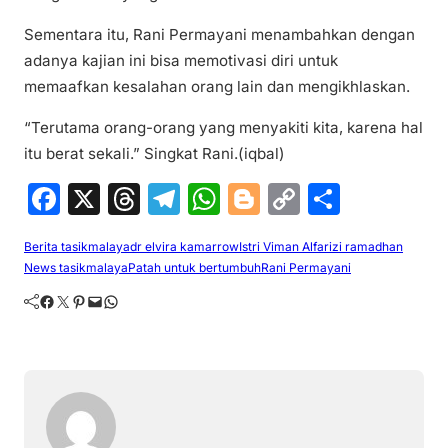
Sementara itu, Rani Permayani menambahkan dengan
adanya kajian ini bisa memotivasi diri untuk
memaafkan kesalahan orang lain dan mengikhlaskan.
“Terutama orang-orang yang menyakiti kita, karena hal
itu berat sekali.” Singkat Rani.(iqbal)
F
X
T
T
W
Bl
C
S
a
hr
el
h
o
o
h
Berita tasikmalaya
dr elvira kamarrow
Istri Viman Alfarizi ramadhan
c
e
e
at
g
p
ar
News tasikmalaya
Patah untuk bertumbuh
Rani Permayani
e
a
gr
s
g
y
e
Facebook
Twitter
Pinterest
Mail
WhatsApp
b
d
a
A
er
Li
o
s
m
p
n
o
p
k
k