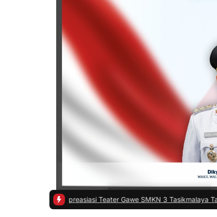
 Apreasiasi Teater Gawe SMKN 3 Tasikmalaya Tampil di ISI Yogyakar