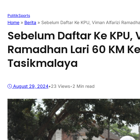
Politik
Sports
Home
»
Berita
»
Sebelum Daftar Ke KPU, Viman Alfarizi Ramadhan
Sebelum Daftar Ke KPU, V
Ramadhan Lari 60 KM Kel
Tasikmalaya
August 29, 2024
•
23
Views
•
2 Min read