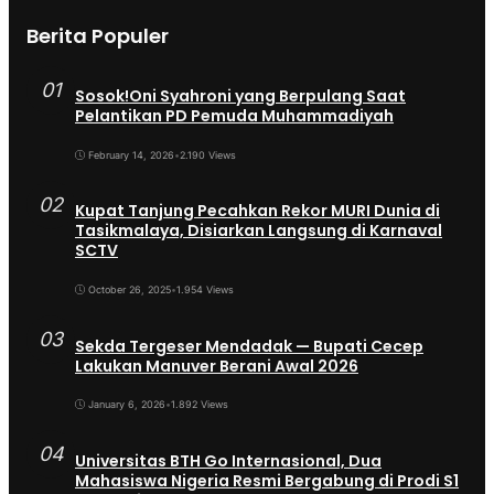
Berita Populer
01
Sosok!Oni Syahroni yang Berpulang Saat
Pelantikan PD Pemuda Muhammadiyah
February 14, 2026
•
2.190 Views
02
Kupat Tanjung Pecahkan Rekor MURI Dunia di
Tasikmalaya, Disiarkan Langsung di Karnaval
SCTV
October 26, 2025
•
1.954 Views
03
Sekda Tergeser Mendadak — Bupati Cecep
Lakukan Manuver Berani Awal 2026
January 6, 2026
•
1.892 Views
04
Universitas BTH Go Internasional, Dua
Mahasiswa Nigeria Resmi Bergabung di Prodi S1