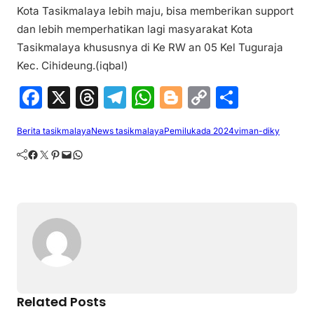
Kota Tasikmalaya lebih maju, bisa memberikan support
dan lebih memperhatikan lagi masyarakat Kota
Tasikmalaya khususnya di Ke RW an 05 Kel Tuguraja
Kec. Cihideung.(iqbal)
F
X
T
T
W
Bl
C
S
a
hr
el
h
o
o
h
Berita tasikmalaya
News tasikmalaya
Pemilukada 2024
viman-diky
c
e
e
at
g
p
ar
Facebook
Twitter
Pinterest
Mail
WhatsApp
e
a
gr
s
g
y
e
b
d
a
A
er
Li
o
s
m
p
n
o
p
k
k
Related Posts