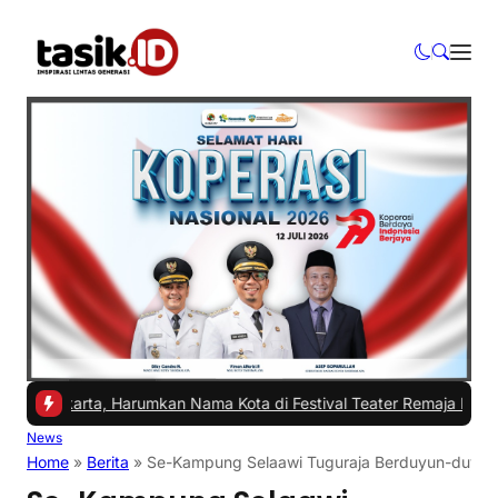
karta, Harumkan Nama Kota di Festival Teater Remaja Nasional
|
#2 
News
Home
»
Berita
»
Se-Kampung Selaawi Tuguraja Berduyun-duyun 