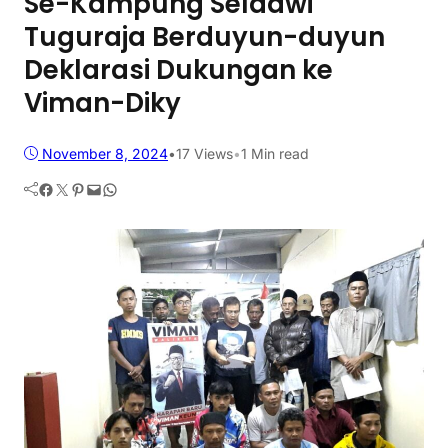
Se-Kampung Selaawi
Tuguraja Berduyun-duyun
Deklarasi Dukungan ke
Viman-Diky
November 8, 2024
•
17
Views
•
1 Min read
Facebook
Twitter
Pinterest
Mail
WhatsApp