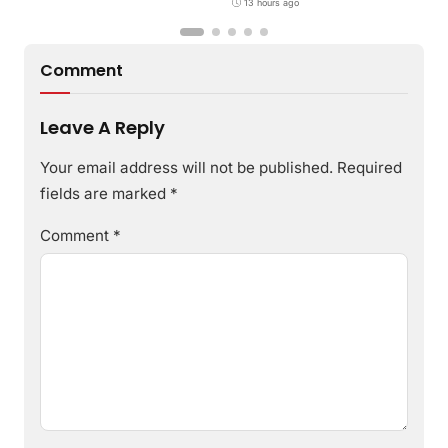
melalui Program GEMILANG
13 hours ago
dan GEMAS
Comment
Leave A Reply
Your email address will not be published.
Required
fields are marked
*
Comment
*