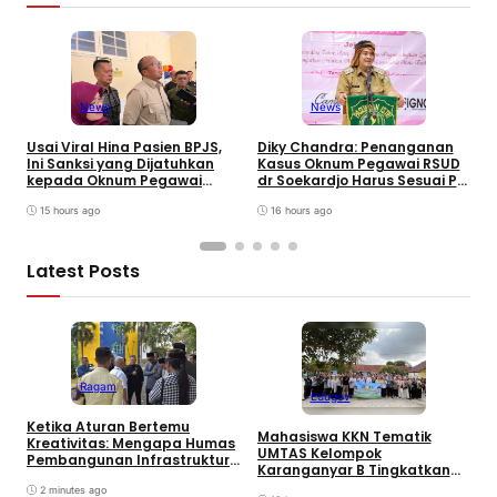
News
News
W
B
Usai Viral Hina Pasien BPJS,
Diky Chandra: Penanganan
T
Ini Sanksi yang Dijatuhkan
Kasus Oknum Pegawai RSUD
8
kepada Oknum Pegawai
dr Soekardjo Harus Sesuai PP
D
RSUD dr. Soekardjo
Disiplin Pegawai
15 hours ago
16 hours ago
Latest Posts
Ragam
Edugov
Ketika Aturan Bertemu
Mahasiswa KKN Tematik
U
Kreativitas: Mengapa Humas
UMTAS Kelompok
I
Pembangunan Infrastruktur
Karanganyar B Tingkatkan
k
Harus Normatif Sekaligus
PHBS Anak Sekolah Dasar
R
Adaptif?
2 minutes ago