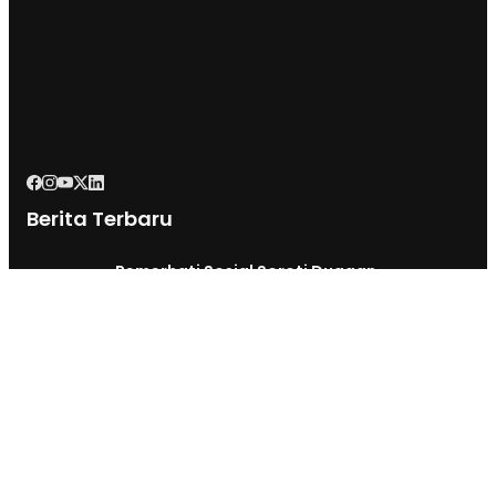
Berita Terbaru
Pemerhati Sosial Soroti Dugaan
Pelanggaran Etika Pegawai RSUD dr
Soekardjo Disinyalir Anak Pejabat?
10 hours ago
Disdik Kota Tasik Perkuat Penanganan
Anak Tidak Sekolah, Libatkan Lintas
Sektoral & Relawan Muhammadiyah. Wali
Kota Viman : Superteam
14 hours ago