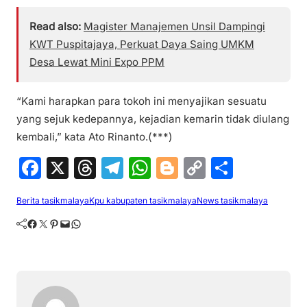
Read also:
Magister Manajemen Unsil Dampingi
KWT Puspitajaya, Perkuat Daya Saing UMKM
Desa Lewat Mini Expo PPM
“Kami harapkan para tokoh ini menyajikan sesuatu
yang sejuk kedepannya, kejadian kemarin tidak diulang
kembali,” kata Ato Rinanto.(***)
F
X
T
T
W
Bl
C
S
a
hr
el
h
o
o
h
Berita tasikmalaya
Kpu kabupaten tasikmalaya
News tasikmalaya
c
e
e
at
g
p
ar
Facebook
Twitter
Pinterest
Mail
WhatsApp
e
a
gr
s
g
y
e
b
d
a
A
er
Li
o
s
m
p
n
o
p
k