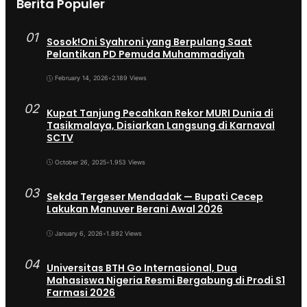
Berita Populer
01
Sosok!Oni Syahroni yang Berpulang Saat
Pelantikan PD Pemuda Muhammadiyah
February 14, 2026
•
2.189 Views
02
Kupat Tanjung Pecahkan Rekor MURI Dunia di
Tasikmalaya, Disiarkan Langsung di Karnaval
SCTV
October 26, 2025
•
1.953 Views
03
Sekda Tergeser Mendadak — Bupati Cecep
Lakukan Manuver Berani Awal 2026
January 6, 2026
•
1.892 Views
04
Universitas BTH Go Internasional, Dua
Mahasiswa Nigeria Resmi Bergabung di Prodi S1
Farmasi 2026