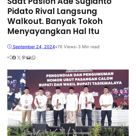
Saat Paslon Ade Sugianto
Pidato Rival Langsung
Walkout. Banyak Tokoh
Menyayangkan Hal Itu
September 24, 2024
•
76
Views
•
3 Min read
Facebook
Twitter
Pinterest
Mail
WhatsApp