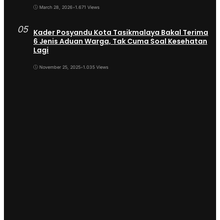
March 28, 2026
•
1.671 Views
05
Kader Posyandu Kota Tasikmalaya Bakal Terima
6 Jenis Aduan Warga, Tak Cuma Soal Kesehatan
Lagi
November 25, 2025
•
1.035 Views