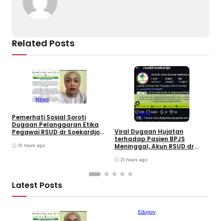
k
Related Posts
News
News
Pemerhati Sosial Soroti
Dugaan Pelanggaran Etika
Viral Dugaan Hujatan
J
Pegawai RSUD dr Soekardjo
terhadap Pasien BPJS
K
Disinyalir Anak Pejabat?
Meninggal, Akun RSUD dr
C
10 hours ago
Soekardjo Tasikmalaya
B
Diserbu Netizen
21 hours ago
A
Latest Posts
Edugov