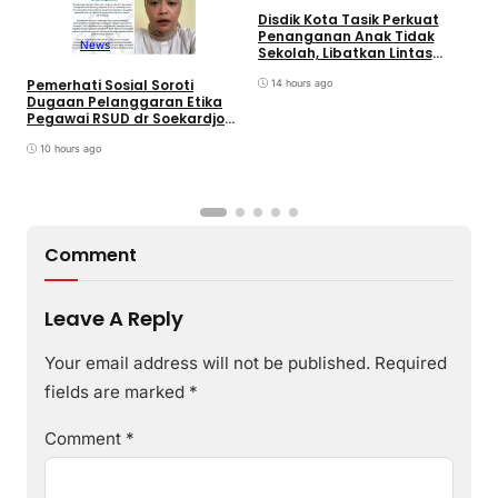
Disdik Kota Tasik Perkuat
M
Penanganan Anak Tidak
D
News
Sekolah, Libatkan Lintas
P
Sektoral & Relawan
D
Pemerhati Sosial Soroti
Muhammadiyah. Wali Kota
14 hours ago
Dugaan Pelanggaran Etika
Viman : Superteam
Pegawai RSUD dr Soekardjo
Disinyalir Anak Pejabat?
10 hours ago
Comment
Leave A Reply
Your email address will not be published.
Required
fields are marked
*
Comment
*