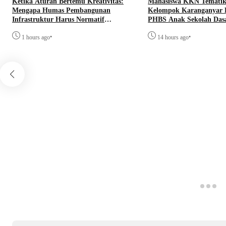
Ketika Aturan Bertemu Kreativitas:
Mahasiswa KKN Temat
Mengapa Humas Pembangunan
Kelompok Karanganyar 
Infrastruktur Harus Normatif
PHBS Anak Sekolah Dasa
Sekaligus Adaptif?
Program GEMILANG d
•
•
1 hours ago
14 hours ago