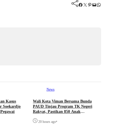
Facebook
Twitter
Pinterest
Mail
WhatsApp
News
nan Kasus
Wali Kota Viman Bersama Bunda
 Soekardjo
PAUD Tinjau Program TK Negeri
 Pegawai
Rakyat, Pastikan 850 Anak
Prasejahtera Dapat Pendidikan Gratis
•
20 hours ago