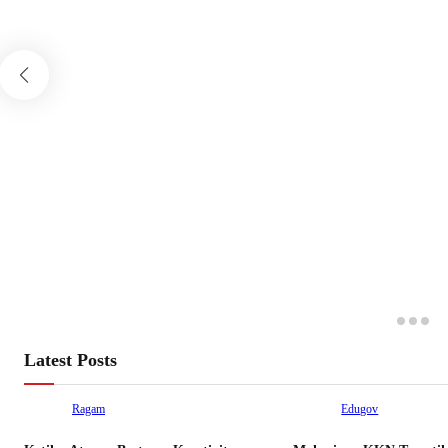
Latest Posts
Ragam
Edugov