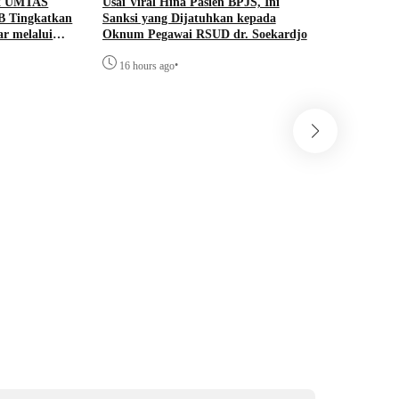
ik UMTAS
Usai Viral Hina Pasien BPJS, Ini
Diky Chan
B Tingkatkan
Sanksi yang Dijatuhkan kepada
Oknum Pe
r melalui
Oknum Pegawai RSUD dr. Soekardjo
Harus Ses
an GEMAS
•
16 hours ago
17 hours