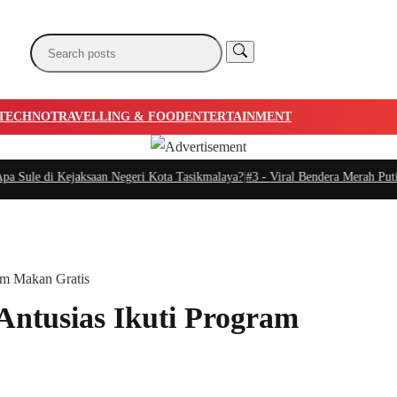
TECHNO
TRAVELLING & FOOD
ENTERTAINMENT
jaksaan Negeri Kota Tasikmalaya?
|
#3 -
Viral Bendera Merah Putih Setengah T
ram Makan Gratis
 Antusias Ikuti Program