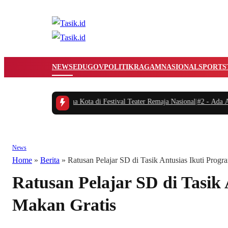
NEWS
EDUGOV
POLITIK
RAGAM
NASIONAL
SPORTS
umkan Nama Kota di Festival Teater Remaja Nasional
|
#2 -
Ada Apa Sule di Ke
News
Home
»
Berita
»
Ratusan Pelajar SD di Tasik Antusias Ikuti Prog
Ratusan Pelajar SD di Tasik
Makan Gratis