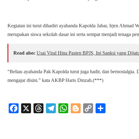
Kegiatan ini turut dihadiri ayahanda Kapolda Jabar, Irjen Ahma
merupakan siswa sekolah dasar ini serta sempat menjadi tenaga pen
Read also:
Usai Viral Hina Pasien BPJS, Ini Sanksi yang Di
“Beliau ayahanda Pak Kapolda turut juga hadir, dan bernostalgia. D
mengajar disini.” kata AKBP Haris Dinzah.(***)
Fa
X
T
Te
W
Bl
C
S
ce
hr
le
ha
og
op
ha
bo
ea
gr
ts
ge
y
re
ok
ds
a
A
r
Li