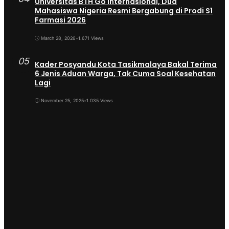
Universitas BTH Go Internasional, Dua
Mahasiswa Nigeria Resmi Bergabung di Prodi S1
Farmasi 2026
March 28, 2026
•
1.671 Views
05
Kader Posyandu Kota Tasikmalaya Bakal Terima
6 Jenis Aduan Warga, Tak Cuma Soal Kesehatan
Lagi
November 25, 2025
•
1.035 Views