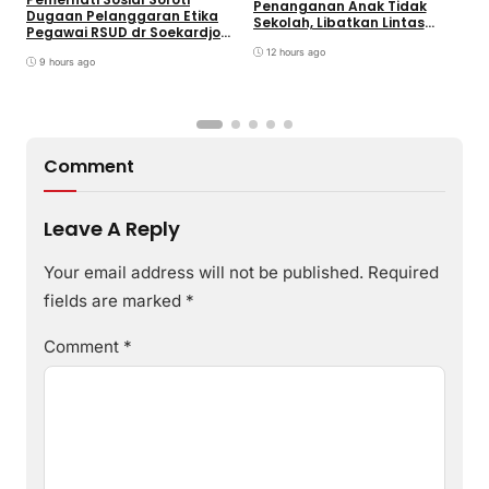
Penanganan Anak Tidak
Dugaan Pelanggaran Etika
D
Sekolah, Libatkan Lintas
Pegawai RSUD dr Soekardjo
P
Sektoral & Relawan
Disinyalir Anak Pejabat?
D
Muhammadiyah. Wali Kota
12 hours ago
9 hours ago
Viman : Superteam
Comment
Leave A Reply
Your email address will not be published.
Required
fields are marked
*
Comment
*