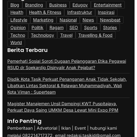
Blog
Branding
Business
Edugov
Entertainment
Health
Health & Fitness
Infrastruktur
Inspirasi
Lifestyle
Marketing
Nasional
News
Newsbeat
Opinion
Politik
Ragam
SEO
Sports
Stories
Techno
Technology
Travel
Travelling & Food
World
Berita Terbaru
Pemerhati Sosial Soroti Dugaan Pelanggaran Etika Pegawai
RSUD dr Soekardjo Disinyalir Anak Pejabat?
Disdik Kota Tasik Perkuat Penanganan Anak Tidak Sekolah,
Libatkan Lintas Sektoral & Relawan Muhammadiyah. Wali
Kota Viman : Superteam
Magister Manajemen Unsil Dampingi KWT Puspitajaya,
Perkuat Daya Saing UMKM Desa Lewat Mini Expo PPM
Info Penting
Pemberitaan | Advetorial | Iklan | Event | hubungi kami
melalui 082214717372, email redaksi.tasikid@gmail.com