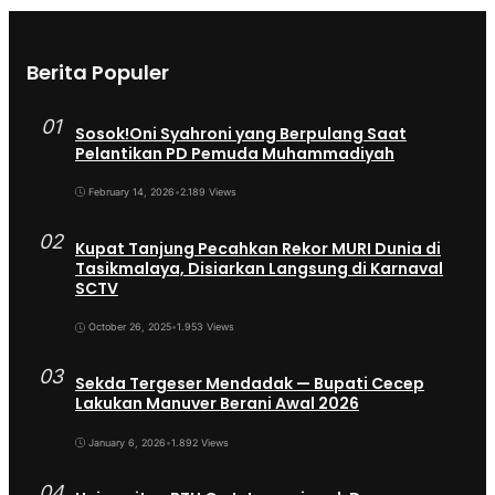
Berita Populer
01
Sosok!Oni Syahroni yang Berpulang Saat
Pelantikan PD Pemuda Muhammadiyah
February 14, 2026
•
2.189 Views
02
Kupat Tanjung Pecahkan Rekor MURI Dunia di
Tasikmalaya, Disiarkan Langsung di Karnaval
SCTV
October 26, 2025
•
1.953 Views
03
Sekda Tergeser Mendadak — Bupati Cecep
Lakukan Manuver Berani Awal 2026
January 6, 2026
•
1.892 Views
04