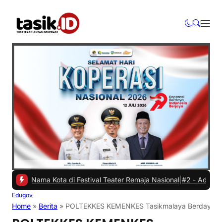
 Nama Kota di Festival Teater Remaja Nasional
|
#2 -
Ada Apa Sule d
Edugov
Home
»
Berita
»
POLTEKKES KEMENKES Tasikmalaya Berdayakan K