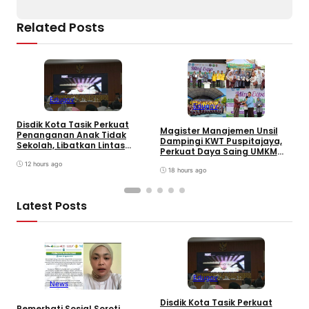
Related Posts
Edugov
Edugov
Disdik Kota Tasik Perkuat
Magister Manajemen Unsil
R
Penanganan Anak Tidak
Dampingi KWT Puspitajaya,
T
Sekolah, Libatkan Lintas
Perkuat Daya Saing UMKM
T
Sektoral & Relawan
Desa Lewat Mini Expo PPM
Y
Muhammadiyah. Wali Kota
12 hours ago
18 hours ago
K
Viman : Superteam
R
Latest Posts
Edugov
News
Disdik Kota Tasik Perkuat
Pemerhati Sosial Soroti
M