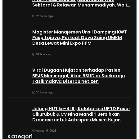
Sektoral & Relawan Muhammadiyah. Wali
Kota Viman : Superteam
12 hours ago
Magister Manajemen Unsil Dampingi KWT
Puspitajaya, Perkuat Daya Saing UMKM
Desa Lewat Mini Expo PPM
18 hours ago
Viral Dugaan Hujatan terhadap Pasien
BPJS Meninggal, Akun RSUD dr Soekardjo
Tasikmalaya Diserbu Netizen
20 hours ago
Jelang HUT ke-81 RI, Kolaborasi UPTD Pasar
Cikurubuk & CV Nina Mandiri Bersihkan
Drainase untuk Antisipasi Musim Hujan
August 5, 2026
Kategori