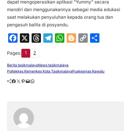
dapat mengoperasikan aplikasi “Yummy” secara
mandiri dan menggunakannya sebagai media edukasi
saat melakukan penyuluhan kepada orang tua dan
pengasuh balita di posyandu.
F
X
T
T
W
Bl
C
S
a
hr
el
h
o
o
h
1
2
Pages:
c
e
e
at
g
p
ar
e
a
gr
s
g
y
e
Berita tasikmalaya
News tasikmalaya
Poltekkes Kemenkes Kota Tasikmalaya
Puskesmas Kawalu
b
d
a
A
er
Li
Facebook
Twitter
Pinterest
Mail
WhatsApp
o
s
m
p
n
o
p
k
k