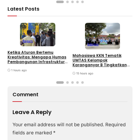
Latest Posts
Ragam
Edugov
Ketika Aturan Bertemu
Mahasiswa KKN Tematik
U
Kreativitas: Mengapa Humas
UMTAS Kelompok
I
Pembangunan Infrastruktur
Karanganyar B Tingkatkan
k
Harus Normatif Sekaligus
PHBS Anak Sekolah Dasar
R
Adaptif?
1 hours ago
melalui Program GEMILANG
15 hours ago
dan GEMAS
Comment
Leave A Reply
Your email address will not be published.
Required
fields are marked
*