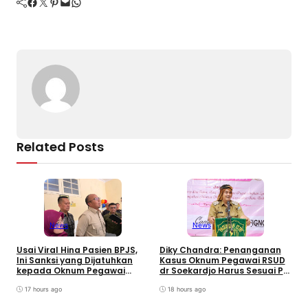
Facebook
Twitter
Pinterest
Mail
WhatsApp
b
d
a
A
er
Li
o
s
m
p
n
o
p
k
k
Related Posts
News
News
W
B
Usai Viral Hina Pasien BPJS,
Diky Chandra: Penanganan
T
Ini Sanksi yang Dijatuhkan
Kasus Oknum Pegawai RSUD
8
kepada Oknum Pegawai
dr Soekardjo Harus Sesuai PP
D
RSUD dr. Soekardjo
Disiplin Pegawai
17 hours ago
18 hours ago