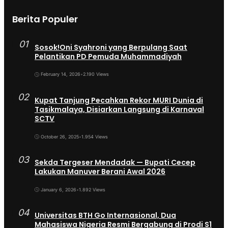
Berita Populer
01
Sosok!Oni Syahroni yang Berpulang Saat
Pelantikan PD Pemuda Muhammadiyah
February 14, 2026
•
2.190 Views
02
Kupat Tanjung Pecahkan Rekor MURI Dunia di
Tasikmalaya, Disiarkan Langsung di Karnaval
SCTV
October 26, 2025
•
1.954 Views
03
Sekda Tergeser Mendadak — Bupati Cecep
Lakukan Manuver Berani Awal 2026
January 6, 2026
•
1.892 Views
04
Universitas BTH Go Internasional, Dua
Mahasiswa Nigeria Resmi Bergabung di Prodi S1