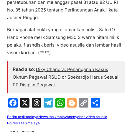
persetubuhan dan melanggar pasal 81 atau 82 UU RI
No. 35 tahun 2025 tentang Perlindungan Anak,” kata
Josner Ringgo.
Berbagai alat bukti yang di amankan polisi, Satu (1)
Hand Phone merk Samsung M30 S warna hitam milik
pelaku, flashdisk berisi video asusila dan lembar hasil
visum korban. (****)
Read also:
Diky Chandra: Penanganan Kasus
Oknum Pegawai RSUD dr Soekardjo Harus Sesuai
PP Disiplin Pegawai
F
X
T
T
W
Bl
C
S
a
hr
el
h
o
o
h
Berita tasikmalaya
News tasikmalaya
penyebar video asusila
c
e
e
at
g
p
ar
Polres Tasikmalaya
e
a
gr
s
g
y
e