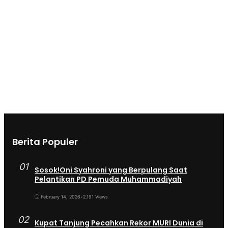
Berita Populer
01
Sosok!Oni Syahroni yang Berpulang Saat
Pelantikan PD Pemuda Muhammadiyah
February 14, 2026
•
2.191 Views
02
Kupat Tanjung Pecahkan Rekor MURI Dunia di