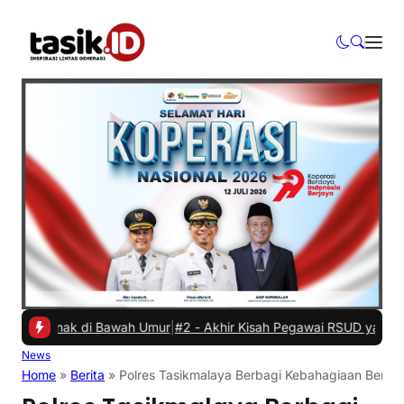
Anak di Bawah Umur
|
#2 -
Akhir Kisah Pegawai RSUD yang Viral Hina 
News
Home
»
Berita
»
Polres Tasikmalaya Berbagi Kebahagiaan Bersa