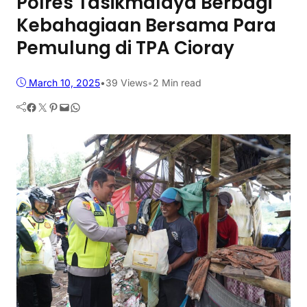
Polres Tasikmalaya Berbagi
Kebahagiaan Bersama Para
Pemulung di TPA Cioray
March 10, 2025
•
39
Views
•
2 Min read
Facebook
Twitter
Pinterest
Mail
WhatsApp