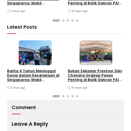
Singaparna, Mobil
Penting di Balik Gebyar PAI
P
Dikemudikan Anak di Bawah
INU Tasikmalaya
D
Umur
5 hours ago
16 hours ago
P
Latest Posts
News
News
Balita 4 Tahun Meninggal
Bukan Sekadar Prestasi, Diky
T
Dunia dalam Kecelakaan di
Chandra Ungkap Pesan
T
Singaparna, Mobil
Penting di Balik Gebyar PAI
P
Dikemudikan Anak di Bawah
INU Tasikmalaya
D
Umur
5 hours ago
16 hours ago
P
Comment
Leave A Reply