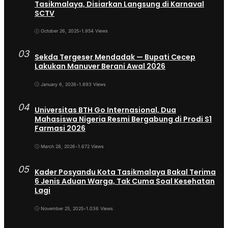
Tasikmalaya, Disiarkan Langsung di Karnaval
SCTV
October 26, 2025
•
1.954 Views
03
Sekda Tergeser Mendadak — Bupati Cecep
Lakukan Manuver Berani Awal 2026
January 6, 2026
•
1.893 Views
04
Universitas BTH Go Internasional, Dua
Mahasiswa Nigeria Resmi Bergabung di Prodi S1
Farmasi 2026
March 28, 2026
•
1.672 Views
05
Kader Posyandu Kota Tasikmalaya Bakal Terima
6 Jenis Aduan Warga, Tak Cuma Soal Kesehatan
Lagi
November 25, 2025
•
1.036 Views