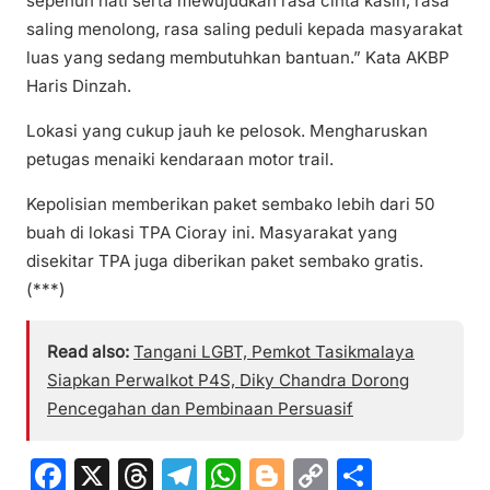
sepenuh hati serta mewujudkan rasa cinta kasih, rasa
saling menolong, rasa saling peduli kepada masyarakat
luas yang sedang membutuhkan bantuan.” Kata AKBP
Haris Dinzah.
Lokasi yang cukup jauh ke pelosok. Mengharuskan
petugas menaiki kendaraan motor trail.
Kepolisian memberikan paket sembako lebih dari 50
buah di lokasi TPA Cioray ini. Masyarakat yang
disekitar TPA juga diberikan paket sembako gratis.
(***)
Read also:
Tangani LGBT, Pemkot Tasikmalaya
Siapkan Perwalkot P4S, Diky Chandra Dorong
Pencegahan dan Pembinaan Persuasif
F
X
T
T
W
Bl
C
S