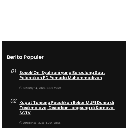
Berita Populer
01
Sosok!Oni Syahroni yang Berpulang Saat
Pelantikan PD Pemuda Muhammadiyah
February 14, 2026
•
2.190 Views
02
Kupat Tanjung Pecahkan Rekor MURI Dunia di
Tasikmalaya, Disiarkan Langsung di Karnaval
SCTV
October 26, 2025
•
1.954 Views