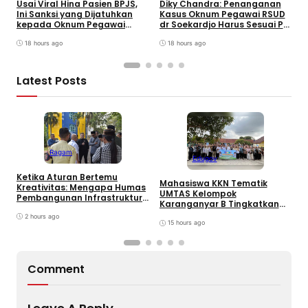
Usai Viral Hina Pasien BPJS,
Diky Chandra: Penanganan
T
Ini Sanksi yang Dijatuhkan
Kasus Oknum Pegawai RSUD
8
kepada Oknum Pegawai
dr Soekardjo Harus Sesuai PP
D
RSUD dr. Soekardjo
Disiplin Pegawai
18 hours ago
18 hours ago
Latest Posts
Ragam
Edugov
Ketika Aturan Bertemu
Mahasiswa KKN Tematik
U
Kreativitas: Mengapa Humas
UMTAS Kelompok
I
Pembangunan Infrastruktur
Karanganyar B Tingkatkan
k
Harus Normatif Sekaligus
PHBS Anak Sekolah Dasar
R
Adaptif?
2 hours ago
melalui Program GEMILANG
15 hours ago
dan GEMAS
Comment