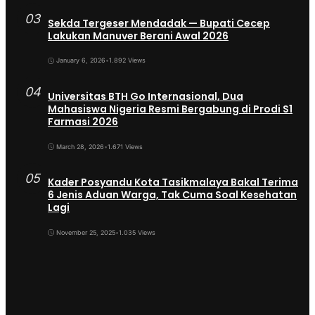
03
Sekda Tergeser Mendadak — Bupati Cecep
Lakukan Manuver Berani Awal 2026
January 6, 2026
•
1.892 Views
04
Universitas BTH Go Internasional, Dua
Mahasiswa Nigeria Resmi Bergabung di Prodi S1
Farmasi 2026
March 28, 2026
•
1.671 Views
05
Kader Posyandu Kota Tasikmalaya Bakal Terima
6 Jenis Aduan Warga, Tak Cuma Soal Kesehatan
Lagi
November 25, 2025
•
1.035 Views