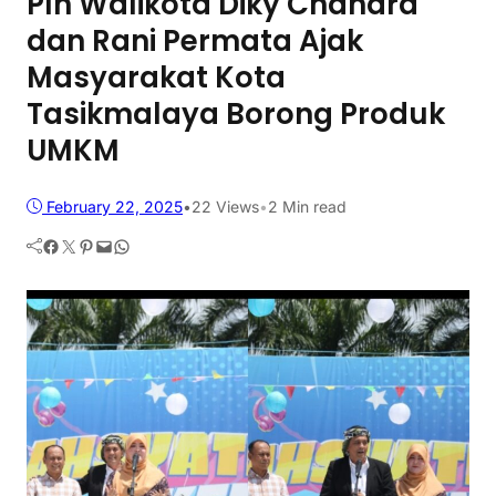
Plh Walikota Diky Chandra
dan Rani Permata Ajak
Masyarakat Kota
Tasikmalaya Borong Produk
UMKM
February 22, 2025
•
22
Views
•
2 Min read
Facebook
Twitter
Pinterest
Mail
WhatsApp