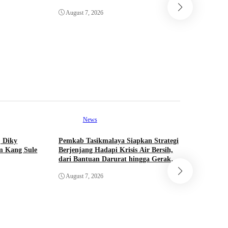
Ne
August 7, 2026
Wali Kota
Kawasan D
Ditata hi
August 7,
News
Ne
 Diky
Pemkab Tasikmalaya Siapkan Strategi
Akhir Kis
m Kang Sule
Berjenjang Hadapi Krisis Air Bersih,
Hina Pasi
dari Bantuan Darurat hingga Gerakan
Mundur al
Reboisasi
August 7, 2026
August 7,