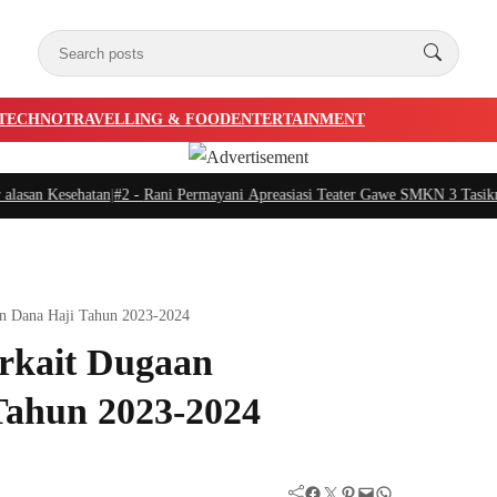
TECHNO
TRAVELLING & FOOD
ENTERTAINMENT
an Kesehatan
|
#2 -
Rani Permayani Apreasiasi Teater Gawe SMKN 3 Tasikmalaya
n Dana Haji Tahun 2023-2024
rkait Dugaan
Tahun 2023-2024
Facebook
Twitter
Pinterest
Mail
WhatsApp