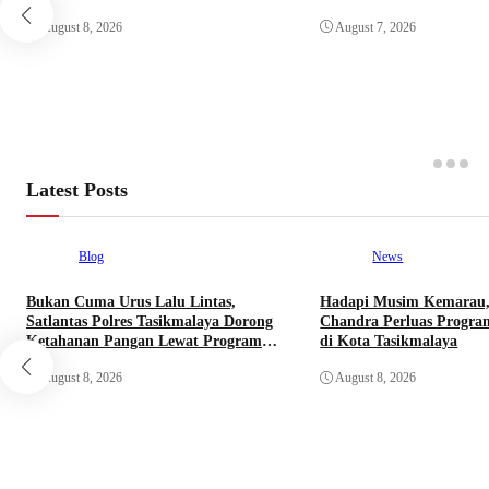
Reboisasi
August 8, 2026
August 7, 2026
Latest Posts
Blog
News
Bukan Cuma Urus Lalu Lintas,
Hadapi Musim Kemarau,
Satlantas Polres Tasikmalaya Dorong
Chandra Perluas Progra
Ketahanan Pangan Lewat Program
di Kota Tasikmalaya
SUJUD
August 8, 2026
August 8, 2026