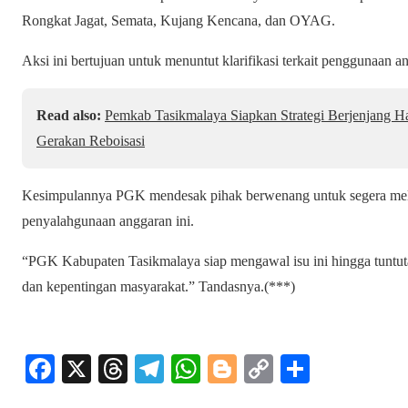
Rongkat Jagat, Semata, Kujang Kencana, dan OYAG.
Aksi ini bertujuan untuk menuntut klarifikasi terkait penggunaan an
Read also:
Pemkab Tasikmalaya Siapkan Strategi Berjenjang Had
Gerakan Reboisasi
Kesimpulannya PGK mendesak pihak berwenang untuk segera melak
penyalahgunaan anggaran ini.
“PGK Kabupaten Tasikmalaya siap mengawal isu ini hingga tuntuta
dan kepentingan masyarakat.” Tandasnya.(***)
Fa
X
T
Te
W
Bl
C
S
ce
hr
le
ha
og
op
ha