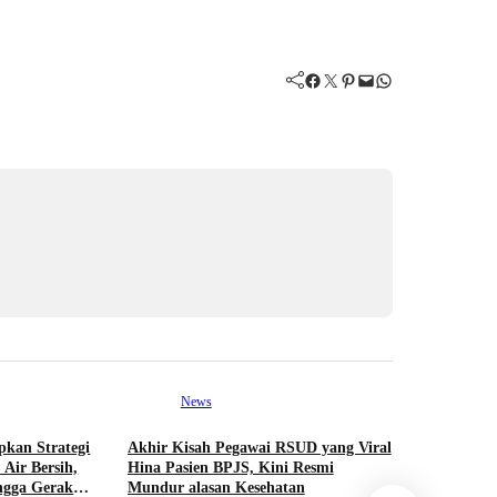
Facebook
Twitter
Pinterest
Mail
WhatsApp
News
pkan Strategi
Akhir Kisah Pegawai RSUD yang Viral
 Air Bersih,
Hina Pasien BPJS, Kini Resmi
ingga Gerakan
Mundur alasan Kesehatan