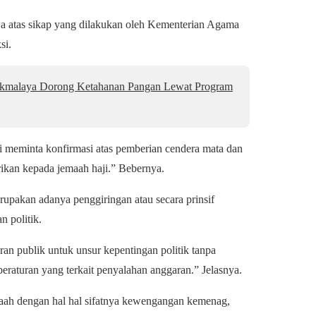
 atas sikap yang dilakukan oleh Kementerian Agama
si.
asikmalaya Dorong Ketahanan Pangan Lewat Program
i meminta konfirmasi atas pemberian cendera mata dan
rikan kepada jemaah haji.” Bebernya.
erupakan adanya penggiringan atau secara prinsif
n politik.
n publik untuk unsur kepentingan politik tanpa
 peraturan yang terkait penyalahan anggaran.” Jelasnya.
aah dengan hal hal sifatnya kewengangan kemenag,