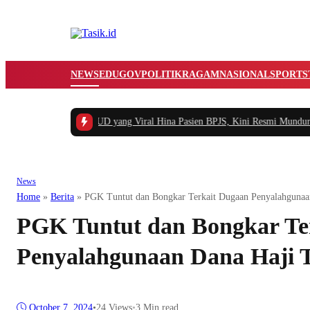
NEWS
EDUGOV
POLITIK
RAGAM
NASIONAL
SPORTS
r Kisah Pegawai RSUD yang Viral Hina Pasien BPJS, Kini Resmi Mundur alas
News
Home
»
Berita
»
PGK Tuntut dan Bongkar Terkait Dugaan Penyalahgunaa
PGK Tuntut dan Bongkar Te
Penyalahgunaan Dana Haji 
October 7, 2024
•
24
Views
•
3 Min read