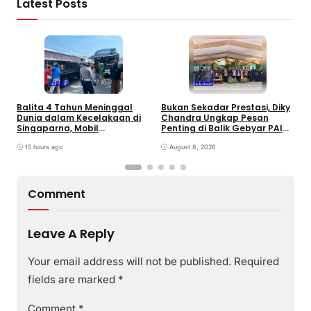
Latest Posts
News
News
Balita 4 Tahun Meninggal
Bukan Sekadar Prestasi, Diky
T
Dunia dalam Kecelakaan di
Chandra Ungkap Pesan
T
Singaparna, Mobil
Penting di Balik Gebyar PAI
P
Dikemudikan Anak di Bawah
INU Tasikmalaya
D
Umur
15 hours ago
August 8, 2026
P
Comment
Leave A Reply
Your email address will not be published.
Required
fields are marked
*
Comment
*