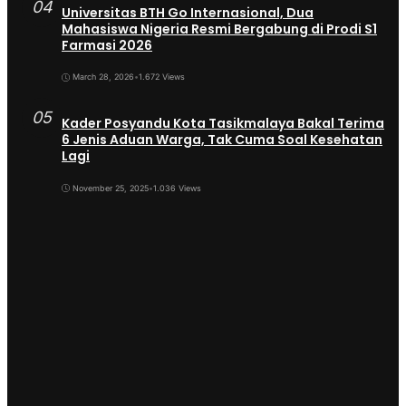
04
Universitas BTH Go Internasional, Dua
Mahasiswa Nigeria Resmi Bergabung di Prodi S1
Farmasi 2026
March 28, 2026
•
1.672 Views
05
Kader Posyandu Kota Tasikmalaya Bakal Terima
6 Jenis Aduan Warga, Tak Cuma Soal Kesehatan
Lagi
November 25, 2025
•
1.036 Views