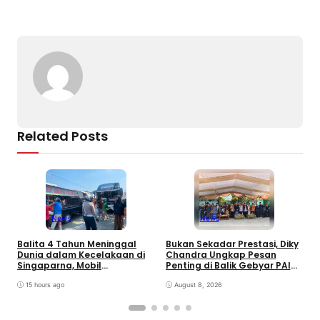
b
d
a
A
er
Li
o
s
m
p
n
o
p
k
k
Related Posts
News
News
Balita 4 Tahun Meninggal
Bukan Sekadar Prestasi, Diky
T
Dunia dalam Kecelakaan di
Chandra Ungkap Pesan
T
Singaparna, Mobil
Penting di Balik Gebyar PAI
P
Dikemudikan Anak di Bawah
INU Tasikmalaya
D
Umur
15 hours ago
August 8, 2026
P