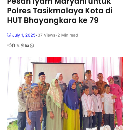
Pesan Iyam Maryani untuk
Polres Tasikmalaya Kota di
HUT Bhayangkara ke 79
July 1, 2025
•
37
Views
•
2 Min read
Facebook
Twitter
Pinterest
Mail
WhatsApp