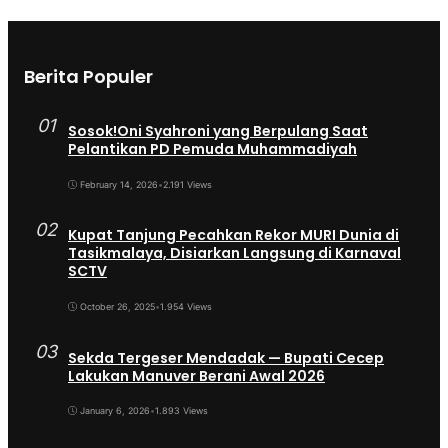
Berita Populer
01
Sosok!Oni Syahroni yang Berpulang Saat
Pelantikan PD Pemuda Muhammadiyah
February 14, 2026
•
2.191 Views
02
Kupat Tanjung Pecahkan Rekor MURI Dunia di
Tasikmalaya, Disiarkan Langsung di Karnaval
SCTV
October 26, 2025
•
1.954 Views
03
Sekda Tergeser Mendadak — Bupati Cecep
Lakukan Manuver Berani Awal 2026
January 6, 2026
•
1.893 Views