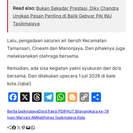
Read also:
Bukan Sekadar Prestasi, Diky Chandra
Ungkap Pesan Penting di Balik Gebyar PAI INU
Tasikmalaya
Lalu, pengadaan saluran air bersih Kecamatan
Tamansari, Cineam dan Manonjaya. Dan pihaknya juga
melaksanakan olahraga bersama.
Kemudian, ada sisa kegiatan yakni syukuran dan do’a
bersama. Dan dilakukan upacara 1 juli 2026 di bale
kota.(iqbal)
F
X
T
T
W
Bl
C
S
a
hr
el
h
o
o
h
Berita tasikmalaya
Dprd fraksi PDIP
HUT Bhayangkara ke-78
c
e
e
at
g
p
ar
Iyam Maryani AMKeb
Polres Tasikmalaya Kota
e
a
gr
s
g
y
e
Facebook
Twitter
Pinterest
Mail
WhatsApp