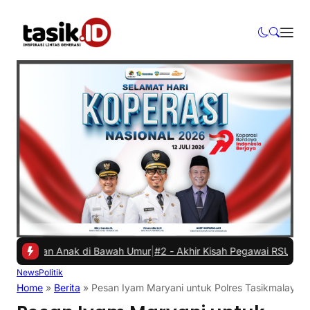
ikan Anak di Bawah Umur
|
#2 -
Akhir Kisah Pegawai RSUD yang Viral 
News
Politik
Home
»
Berita
»
Pesan Iyam Maryani untuk Polres Tasikmalaya 