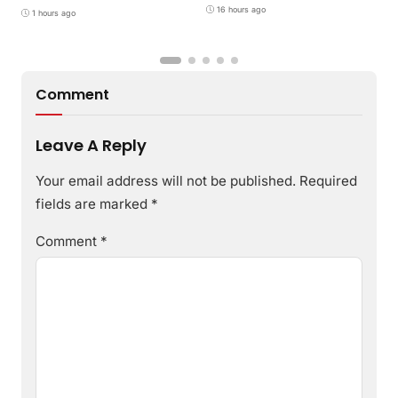
Minta Netizen Tak Ganggu
16 hours ago
Keluarga
1 hours ago
Comment
Leave A Reply
Your email address will not be published.
Required
fields are marked
*
Comment
*