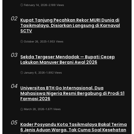
February 14, 2026
•
2.189 Views
02
Kupat Tanjung Pecahkan Rekor MURI Dunia di
Tasikmalaya, Disiarkan Langsung di Karnaval
SCTV
October 26, 2025
•
1.953 Views
03
Sekda Tergeser Mendadak — Bupati Cecep
Lakukan Manuver Berani Awal 2026
January 6, 2026
•
1.892 Views
04
Universitas BTH Go Internasional, Dua
Mahasiswa Nigeria Resmi Bergabung di Prodi S1
Farmasi 2026
March 28, 2026
•
1.671 Views
05
Kader Posyandu Kota Tasikmalaya Bakal Terima
6 Jenis Aduan Warga, Tak Cuma Soal Kesehatan