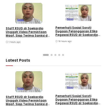
News
News
Pemerhati Sosial Soroti
Staff RSUD dr Soekardjo
Dugaan Pelanggaran Etika
Unggah Video Permintaan
V
Pegawai RSUD dr Soekardjo
Maaf, Siap Terima Sanksi dan
t
Disinyalir Anak Pejabat?
Minta Netizen Tak Ganggu
M
16 hours ago
Keluarga
1 hours ago
S
D
Latest Posts
D
P
News
News
S
S
Pemerhati Sosial Soroti
M
Staff RSUD dr Soekardjo
Dugaan Pelanggaran Etika
V
Unggah Video Permintaan
Pegawai RSUD dr Soekardjo
Maaf, Siap Terima Sanksi dan
Disinyalir Anak Pejabat?