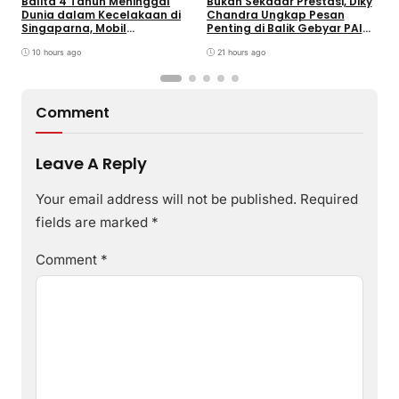
Balita 4 Tahun Meninggal
Bukan Sekadar Prestasi, Diky
T
Dunia dalam Kecelakaan di
Chandra Ungkap Pesan
T
Singaparna, Mobil
Penting di Balik Gebyar PAI
P
Dikemudikan Anak di Bawah
INU Tasikmalaya
D
Umur
10 hours ago
21 hours ago
P
Comment
Leave A Reply
Your email address will not be published.
Required
fields are marked
*
Comment
*