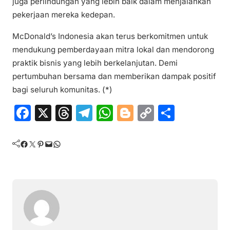
juga perlindungan yang lebih baik dalam menjalankan
pekerjaan mereka kedepan.
McDonald’s Indonesia akan terus berkomitmen untuk
mendukung pemberdayaan mitra lokal dan mendorong
praktik bisnis yang lebih berkelanjutan. Demi
pertumbuhan bersama dan memberikan dampak positif
bagi seluruh komunitas. (*)
F
X
T
T
W
Bl
C
S
a
hr
el
h
o
o
h
c
e
e
at
g
p
ar
Facebook
Twitter
Pinterest
Mail
WhatsApp
e
a
gr
s
g
y
e
b
d
a
A
er
Li
o
s
m
p
n
o
p
k
k