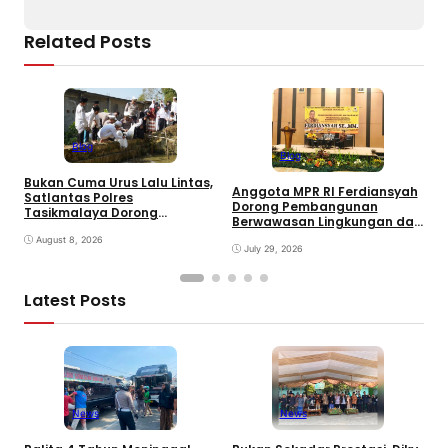
Related Posts
Blog
Blog
V
Bukan Cuma Urus Lalu Lintas,
S
Anggota MPR RI Ferdiansyah
Satlantas Polres
T
Dorong Pembangunan
Tasikmalaya Dorong
K
Berwawasan Lingkungan dan
Ketahanan Pangan Lewat
Transformasi Digital di
Program SUJUD
August 8, 2026
Tasikmalaya
July 29, 2026
Latest Posts
News
News