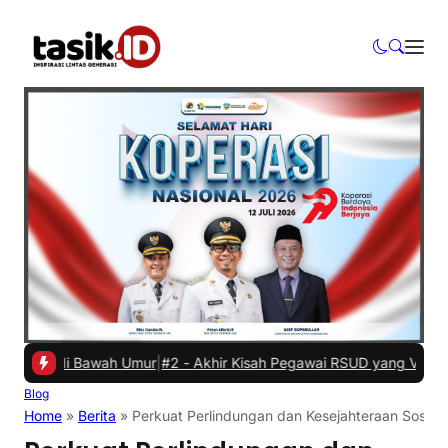
i Bawah Umur
|
#2 -
Akhir Kisah Pegawai RSUD yang Viral Hina Pasien
Blog
Home
»
Berita
»
Perkuat Perlindungan dan Kesejahteraan Sosial