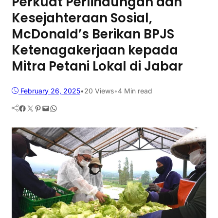
Perkuat Perlindungan dan
Kesejahteraan Sosial,
McDonald’s Berikan BPJS
Ketenagakerjaan kepada
Mitra Petani Lokal di Jabar
February 26, 2025
•
20
Views
•
4 Min read
Facebook
Twitter
Pinterest
Mail
WhatsApp