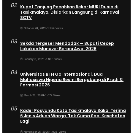
02
Kupat Tanjung Pecahkan Rekor MURI Dunia di
Tasikmalaya, Disiarkan Langsung di Karnaval
SCTV
October 26, 2025
•
1.954 Views
03
Sekda Tergeser Mendadak — Bupati Cecep
Lakukan Manuver Berani Awal 2026
January 6, 2026
•
1.893 Views
04
Universitas BTH Go Internasional, Dua
Mahasiswa Nigeria Resmi Bergabung di Prodi S1
Farmasi 2026
March 28, 2026
•
1.672 Views
05
Kader Posyandu Kota Tasikmalaya Bakal Terima
6 Jenis Aduan Warga, Tak Cuma Soal Kesehatan
Lagi
November 25, 2025
•
1.036 Views