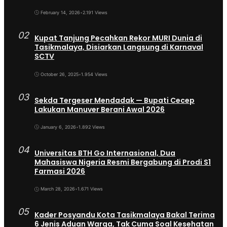
February 14, 2026
•
2.191 Views
02
Kupat Tanjung Pecahkan Rekor MURI Dunia di
Tasikmalaya, Disiarkan Langsung di Karnaval
SCTV
October 26, 2025
•
1.954 Views
03
Sekda Tergeser Mendadak — Bupati Cecep
Lakukan Manuver Berani Awal 2026
January 6, 2026
•
1.892 Views
04
Universitas BTH Go Internasional, Dua
Mahasiswa Nigeria Resmi Bergabung di Prodi S1
Farmasi 2026
March 28, 2026
•
1.671 Views
05
Kader Posyandu Kota Tasikmalaya Bakal Terima
6 Jenis Aduan Warga, Tak Cuma Soal Kesehatan