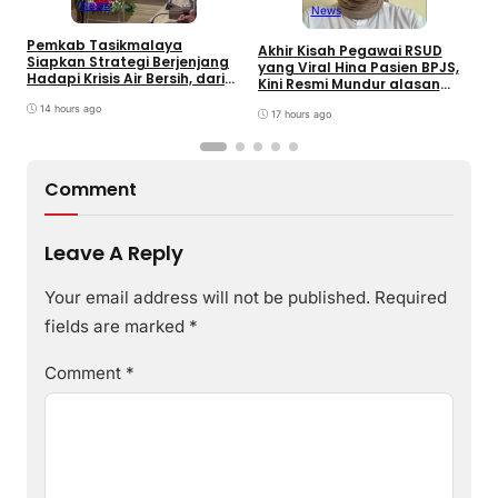
News
News
Pemkab Tasikmalaya
W
Akhir Kisah Pegawai RSUD
Siapkan Strategi Berjenjang
K
yang Viral Hina Pasien BPJS,
Hadapi Krisis Air Bersih, dari
J
Kini Resmi Mundur alasan
Bantuan Darurat hingga
B
Kesehatan
Gerakan Reboisasi
14 hours ago
17 hours ago
Comment
Leave A Reply
Your email address will not be published.
Required
fields are marked
*
Comment
*