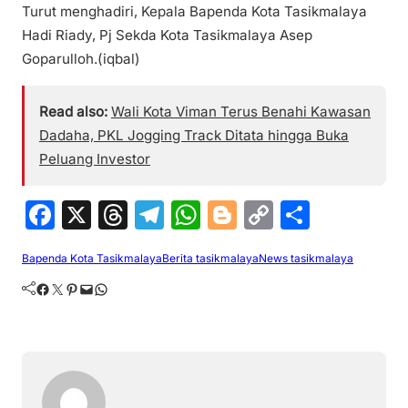
Turut menghadiri, Kepala Bapenda Kota Tasikmalaya
Hadi Riady, Pj Sekda Kota Tasikmalaya Asep
Goparulloh.(iqbal)
Read also:
Wali Kota Viman Terus Benahi Kawasan
Dadaha, PKL Jogging Track Ditata hingga Buka
Peluang Investor
F
X
T
T
W
Bl
C
S
a
hr
el
h
o
o
h
Bapenda Kota Tasikmalaya
Berita tasikmalaya
News tasikmalaya
c
e
e
at
g
p
ar
Facebook
Twitter
Pinterest
Mail
WhatsApp
e
a
gr
s
g
y
e
b
d
a
A
er
Li
o
s
m
p
n
o
p
k