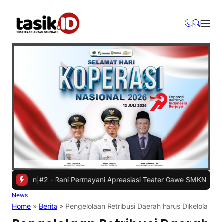
tan
|
#2 -
Rani Permayani Apreasiasi Teater Gawe SMKN 3 Tasikmalaya
News
Home
»
Berita
»
Pengelolaan Retribusi Daerah harus Dikelola de