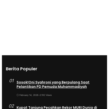
Berita Populer
01
Sosok!Oni Syahroni yang Berpulang Saat
Pelantikan PD Pemuda Muhammadiyah
February 14, 2026
•
2.192 Views
02
Kupat Tanjung Pecahkan Rekor MURI Dunia di