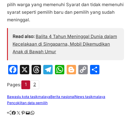
pilih warga yang memenuhi Syarat dan tidak memenuhi
syarat seperti pemilih baru dan pemilih yang sudah
meninggal.
Read also:
Balita 4 Tahun Meninggal Dunia dalam
Kecelakaan di Singaparna, Mobil Dikemudikan
Anak di Bawah Umur
F
X
T
T
W
Bl
C
S
a
hr
el
h
o
o
h
1
2
Pages:
c
e
e
at
g
p
ar
e
a
gr
s
g
y
e
Bawaslu kota tasikmalaya
Berita nasional
News tasikmalaya
Pencoklitan data pemilih
b
d
a
A
er
Li
Facebook
Twitter
Pinterest
Mail
WhatsApp
o
s
m
p
n
o
p
k