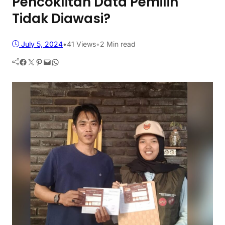
Pencoklitan Data Pemilih
Tidak Diawasi?
July 5, 2024
•
41
Views
•
2 Min read
Facebook
Twitter
Pinterest
Mail
WhatsApp