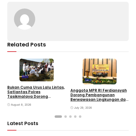
k
Related Posts
Blog
Blog
V
Bukan Cuma Urus Lalu Lintas,
S
Anggota MPR RI Ferdiansyah
Satlantas Polres
T
Dorong Pembangunan
Tasikmalaya Dorong
K
Berwawasan Lingkungan dan
Ketahanan Pangan Lewat
Transformasi Digital di
Program SUJUD
August 8, 2026
Tasikmalaya
July 29, 2026
Latest Posts