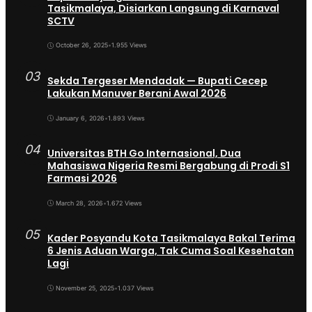
Tasikmalaya, Disiarkan Langsung di Karnaval
SCTV
October 26, 2025
•
1.955 Views
03
Sekda Tergeser Mendadak — Bupati Cecep
Lakukan Manuver Berani Awal 2026
January 6, 2026
•
1.893 Views
04
Universitas BTH Go Internasional, Dua
Mahasiswa Nigeria Resmi Bergabung di Prodi S1
Farmasi 2026
March 28, 2026
•
1.672 Views
05
Kader Posyandu Kota Tasikmalaya Bakal Terima
6 Jenis Aduan Warga, Tak Cuma Soal Kesehatan
Lagi
November 25, 2025
•
1.037 Views