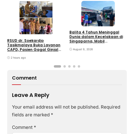
B
C
News
P
I
News
Balita 4 Tahun Meninggal
Dunia dalam Kecelakaan di
RSUD dr. Soekardjo
Singaparna, Mobil
Tasikmalaya Buka Layanan
Dikemudikan Anak di Bawah
CAPD, Pasien Gagal Ginjal
Umur
August 9, 2026
Tak Perlu Lagi Dirujuk ke Luar
Daerah
2 hours ago
Comment
Leave A Reply
Your email address will not be published.
Required
fields are marked
*
Comment
*