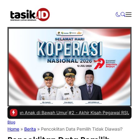
ikan Anak di Bawah Umur
|
#2 -
Akhir Kisah Pegawai RSUD yang Viral 
Blog
Home
»
Berita
»
Pencoklitan Data Pemilih Tidak Diawasi?