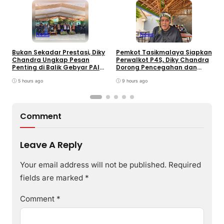
News
News
B
Bukan Sekadar Prestasi, Diky
Pemkot Tasikmalaya Siapkan
S
Chandra Ungkap Pesan
Perwalkot P4S, Diky Chandra
T
Penting di Balik Gebyar PAI
Dorong Pencegahan dan
K
INU Tasikmalaya
Pembinaan Persuasif
P
5 hours ago
9 hours ago
Comment
Leave A Reply
Your email address will not be published.
Required
fields are marked
*
Comment
*