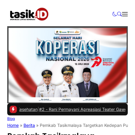
 Kesehatan
|
#2 -
Rani Permayani Apreasiasi Teater Gawe SMKN 3 Tasi
Blog
Home
»
Berita
»
Pemkab Tasikmalaya Targetkan Kedepan Punya