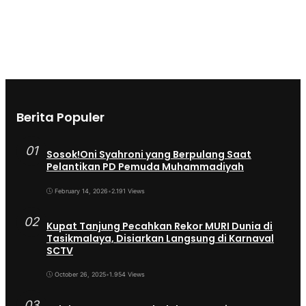
Berita Populer
01
Sosok!Oni Syahroni yang Berpulang Saat
Pelantikan PD Pemuda Muhammadiyah
February 14, 2026
•
2.191 Views
02
Kupat Tanjung Pecahkan Rekor MURI Dunia di
Tasikmalaya, Disiarkan Langsung di Karnaval
SCTV
October 26, 2025
•
1.954 Views
03