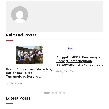
o
p
k
k
Related Posts
Blog
Anggota MPR RI Ferdiansyah
V
Blog
Dorong Pembangunan
S
Berwawasan Lingkungan dan
T
Transformasi Digital di
K
Bukan Cuma Urus Lalu Lintas,
Tasikmalaya
July 29, 2026
Satlantas Polres
Tasikmalaya Dorong
Ketahanan Pangan Lewat
Program SUJUD
11 hours ago
Latest Posts