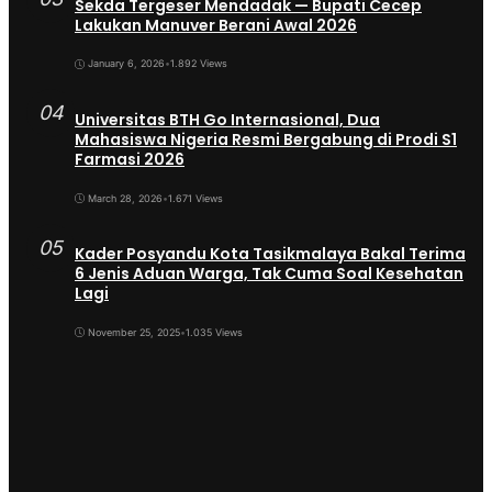
Sekda Tergeser Mendadak — Bupati Cecep
Lakukan Manuver Berani Awal 2026
January 6, 2026
•
1.892 Views
04
Universitas BTH Go Internasional, Dua
Mahasiswa Nigeria Resmi Bergabung di Prodi S1
Farmasi 2026
March 28, 2026
•
1.671 Views
05
Kader Posyandu Kota Tasikmalaya Bakal Terima
6 Jenis Aduan Warga, Tak Cuma Soal Kesehatan
Lagi
November 25, 2025
•
1.035 Views