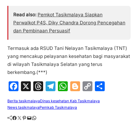
Read also:
Pemkot Tasikmalaya Siapkan
Perwalkot P4S, Diky Chandra Dorong Pencegahan
dan Pembinaan Persuasif
Termasuk ada RSUD Tani Nelayan Tasikmalaya (TNT)
yang mencakup pelayanan kesehatan bagi masyarakat
di wilayah Tasikmalaya Selatan yang terus
berkembang.(***)
F
X
T
T
W
Bl
C
S
a
hr
el
h
o
o
h
Berita tasikmalaya
Dinas kesehatan Kab Tasikmalaya
c
e
e
at
g
p
ar
News tasikmalaya
Pemkab Tasikmalaya
e
a
gr
s
g
y
e
Facebook
Twitter
Pinterest
Mail
WhatsApp
b
d
a
A
er
Li
o
s
m
p
n