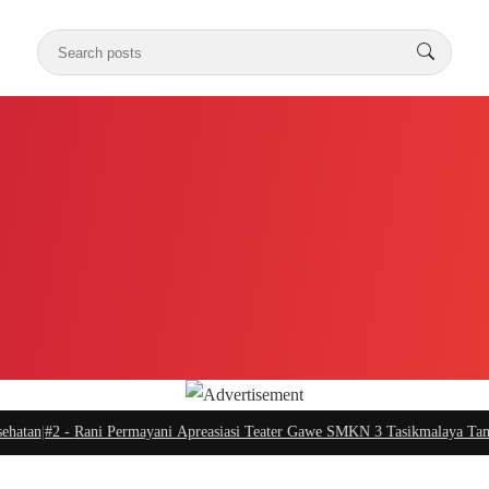
an
|
#2 -
Rani Permayani Apreasiasi Teater Gawe SMKN 3 Tasikmalaya Tampil di