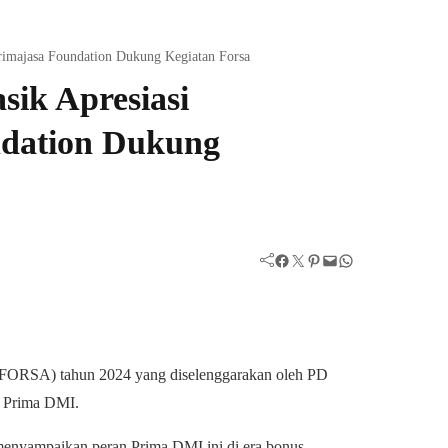
rimajasa Foundation Dukung Kegiatan Forsa
ik Apresiasi
ndation Dukung
Facebook
Twitter
Pinterest
Mail
WhatsApp
i (FORSA) tahun 2024 yang diselenggarakan oleh PD
a Prima DMI.
enyampaikan peran Prima DMI ini di era bonus