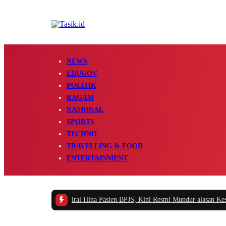
NEWS
EDUGOV
POLITIK
RAGAM
NASIONAL
SPORTS
TECHNO
TRAVELLING & FOOD
ENTERTAINMENT
awai RSUD yang Viral Hina Pasien BPJS, Kini Resmi Mundur alasan Kesehat