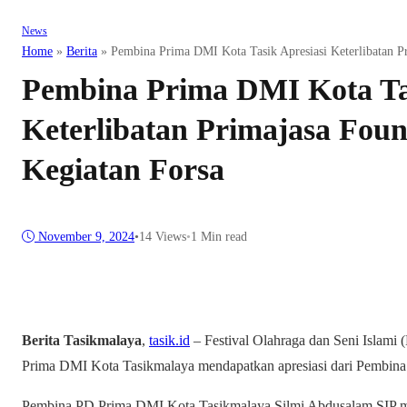
News
Home
»
Berita
»
Pembina Prima DMI Kota Tasik Apresiasi Keterlibatan P
Pembina Prima DMI Kota Tas
Keterlibatan Primajasa Fou
Kegiatan Forsa
November 9, 2024
•
14
Views
•
1 Min read
Berita Tasikmalaya
,
tasik.id
– Festival Olahraga dan Seni Islam
Prima DMI Kota Tasikmalaya mendapatkan apresiasi dari Pembin
Pembina PD Prima DMI Kota Tasikmalaya Silmi Abdusalam SIP m