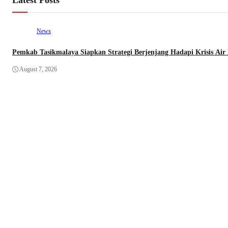
News
Pemkab Tasikmalaya Siapkan Strategi Berjenjang Hadapi Krisis Air 
August 7, 2026