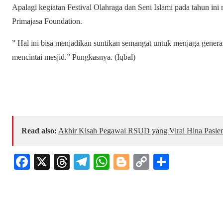
Apalagi kegiatan Festival Olahraga dan Seni Islami pada tahun i
Primajasa Foundation.
” Hal ini bisa menjadikan suntikan semangat untuk menjaga generas
mencintai mesjid.” Pungkasnya. (Iqbal)
Read also:
Akhir Kisah Pegawai RSUD yang Viral Hina Pasie
Fa
X
T
Te
W
Bl
C
S
ce
hr
le
ha
og
op
ha
bo
ea
gr
ts
ge
y
re
ok
ds
a
A
r
Li