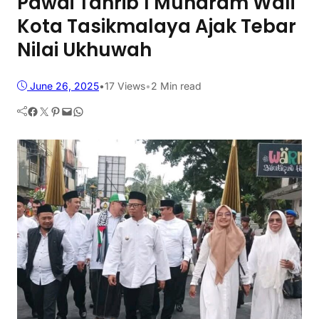
Pawai Tahrib 1 Muharam Wali
Kota Tasikmalaya Ajak Tebar
Nilai Ukhuwah
June 26, 2025
•
17
Views
•
2 Min read
Facebook
Twitter
Pinterest
Mail
WhatsApp