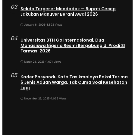
03
Sekda Tergeser Mendadak — Bupati Cecep
Lakukan Manuver Berani Awal 2026
January 6, 2026
•
1.892 Views
04
Universitas BTH Go Internasional, Dua
Mahasiswa Nigeria Resmi Bergabung di Prodi S1
Farmasi 2026
March 28, 2026
•
1.671 Views
05
Kader Posyandu Kota Tasikmalaya Bakal Terima
6 Jenis Aduan Warga, Tak Cuma Soal Kesehatan
Lagi
November 25, 2025
•
1.035 Views