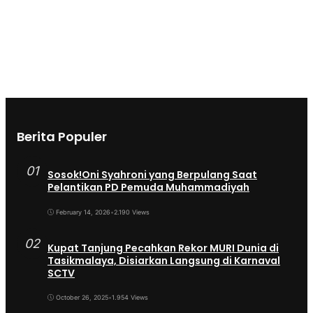
Berita Populer
01
Sosok!Oni Syahroni yang Berpulang Saat
Pelantikan PD Pemuda Muhammadiyah
February 14, 2026
•
2.190 Views
02
Kupat Tanjung Pecahkan Rekor MURI Dunia di
Tasikmalaya, Disiarkan Langsung di Karnaval
SCTV
October 26, 2025
•
1.954 Views