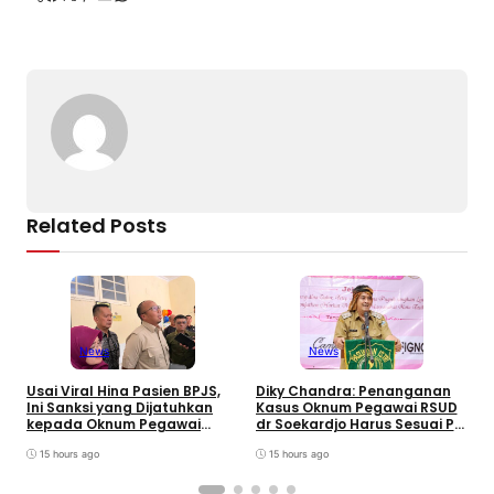
b
d
a
A
er
Li
o
s
m
p
n
o
p
k
k
Related Posts
News
News
W
B
Usai Viral Hina Pasien BPJS,
Diky Chandra: Penanganan
T
Ini Sanksi yang Dijatuhkan
Kasus Oknum Pegawai RSUD
8
kepada Oknum Pegawai
dr Soekardjo Harus Sesuai PP
D
RSUD dr. Soekardjo
Disiplin Pegawai
15 hours ago
15 hours ago