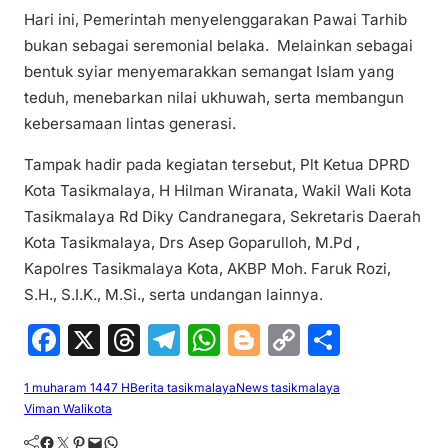
Hari ini, Pemerintah menyelenggarakan Pawai Tarhib
bukan sebagai seremonial belaka. Melainkan sebagai
bentuk syiar menyemarakkan semangat Islam yang
teduh, menebarkan nilai ukhuwah, serta membangun
kebersamaan lintas generasi.
Tampak hadir pada kegiatan tersebut, Plt Ketua DPRD
Kota Tasikmalaya, H Hilman Wiranata, Wakil Wali Kota
Tasikmalaya Rd Diky Candranegara, Sekretaris Daerah
Kota Tasikmalaya, Drs Asep Goparulloh, M.Pd ,
Kapolres Tasikmalaya Kota, AKBP Moh. Faruk Rozi,
S.H., S.I.K., M.Si., serta undangan lainnya.
F
X
T
T
W
Bl
C
S
a
hr
el
h
o
o
h
1 muharam 1447 H
Berita tasikmalaya
News tasikmalaya
c
e
e
at
g
p
ar
Viman Walikota
e
a
gr
s
g
y
e
Facebook
Twitter
Pinterest
Mail
WhatsApp