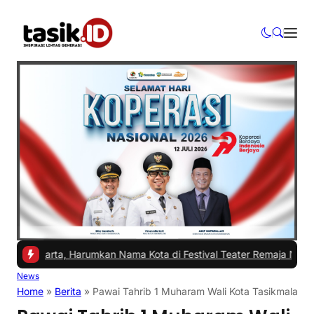
arta, Harumkan Nama Kota di Festival Teater Remaja Nasional
|
#2 -
News
Home
»
Berita
»
Pawai Tahrib 1 Muharam Wali Kota Tasikmalaya 