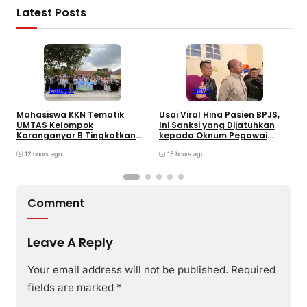
Latest Posts
Edugov
News
Mahasiswa KKN Tematik
Usai Viral Hina Pasien BPJS,
D
UMTAS Kelompok
Ini Sanksi yang Dijatuhkan
K
Karanganyar B Tingkatkan
kepada Oknum Pegawai
d
PHBS Anak Sekolah Dasar
RSUD dr. Soekardjo
D
melalui Program GEMILANG
12 hours ago
15 hours ago
dan GEMAS
Comment
Leave A Reply
Your email address will not be published.
Required
fields are marked
*