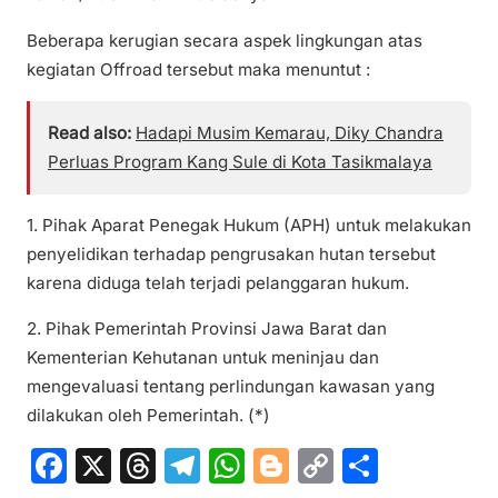
Beberapa kerugian secara aspek lingkungan atas
kegiatan Offroad tersebut maka menuntut :
Read also:
Hadapi Musim Kemarau, Diky Chandra
Perluas Program Kang Sule di Kota Tasikmalaya
1. Pihak Aparat Penegak Hukum (APH) untuk melakukan
penyelidikan terhadap pengrusakan hutan tersebut
karena diduga telah terjadi pelanggaran hukum.
2. Pihak Pemerintah Provinsi Jawa Barat dan
Kementerian Kehutanan untuk meninjau dan
mengevaluasi tentang perlindungan kawasan yang
dilakukan oleh Pemerintah. (*)
F
X
T
T
W
Bl
C
S