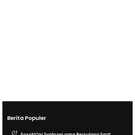
Berita Populer
01
Sosok!Oni Syahroni yang Berpulang Saat