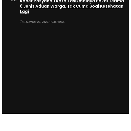
Kader Posyandu Kota Tasikmalaya Bakal Terima
6 Jenis Aduan Warga, Tak Cuma Soal Kesehatan
Lagi
November 25, 2025
•
1.035 Views