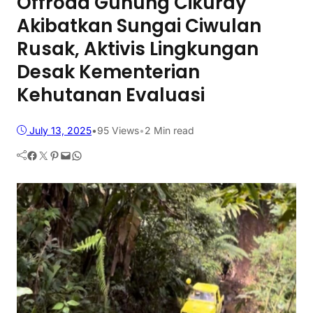
Offroad Gunung Cikuray
Akibatkan Sungai Ciwulan
Rusak, Aktivis Lingkungan
Desak Kementerian
Kehutanan Evaluasi
July 13, 2025
•
95
Views
•
2 Min read
Facebook
Twitter
Pinterest
Mail
WhatsApp