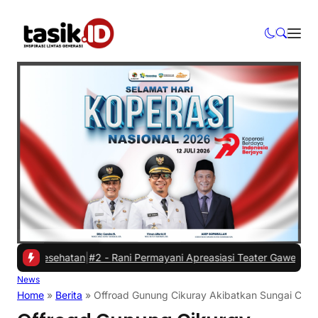
Kesehatan
|
#2 -
Rani Permayani Apreasiasi Teater Gawe SMKN 3 Tasik
News
Home
»
Berita
»
Offroad Gunung Cikuray Akibatkan Sungai Ciwul