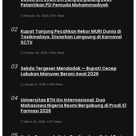
Pelantikan PD Pemuda Muhammadiyah
February 14, 2026
•
2.191 Views
02
Kupat Tanjung Pecahkan Rekor MURI Dunia di
Tasikmalaya, Disiarkan Langsung di Karnaval
SCTV
October 26, 2025
•
1.954 Views
03
Sekda Tergeser Mendadak — Bupati Cecep
Lakukan Manuver Berani Awal 2026
January 6, 2026
•
1.892 Views
04
Universitas BTH Go Internasional, Dua
Mahasiswa Nigeria Resmi Bergabung di Prodi S1
Farmasi 2026
March 28, 2026
•
1.671 Views
05