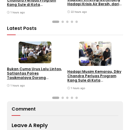
Chandra Perluas Program
y
Hadapi Krisis Air Bersih, dari
Kang Sule di Kota
K
Bantuan Darurat hingga
Tasikmalaya
K
Gerakan Reboisasi
22 hours ago
1 hours ago
Latest Posts
Blog
News
Bukan Cuma Urus Lalu Lintas,
P
Hadapi Musim Kemarau, Diky
Satlantas Polres
S
Chandra Perluas Program
Tasikmalaya Dorong
H
Kang Sule di Kota
Ketahanan Pangan Lewat
B
Tasikmalaya
Program SUJUD
1 hours ago
G
1 hours ago
Comment
Leave A Reply