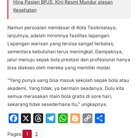
Hina Pasien BPJS, Kini Resmi Mundur alasan
Kesehatan
Namun persoalan mendasar di Kota Tasikmalaya,
lanjutnya, adalah minimnya fasilitas lapangan.
Lapangan warisan yang tersisa sangat terbatas,
sementara kebutuhan terus meningkat. Dampaknya,
jalur menuju sepak bola prestasi dan profesional hanya
bisa diakses oleh mereka yang memiliki modal.
“Yang punya uang bisa masuk sekolah sepak bola atau
akademi. Yang tidak, ya bermain seadanya. Dulu kita
semua merasakan main bola gratis di sore hari,
sekarang tidak sesederhana itu,” ungkapnya.
F
X
T
T
W
Bl
C
S
a
hr
el
h
o
o
h
1
2
Pages:
c
e
e
at
g
p
ar