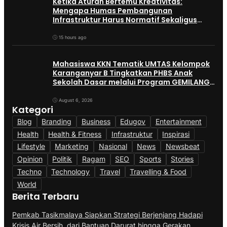
Ketika Aturan Bertemu Kreativitas:
Mengapa Humas Pembangunan
Infrastruktur Harus Normatif Sekaligus
Adaptif?
15 hours ago
Mahasiswa KKN Tematik UMTAS Kelompok
Karanganyar B Tingkatkan PHBS Anak
Sekolah Dasar melalui Program GEMILANG
dan GEMAS
August 6, 2026
Kategori
Blog
Branding
Business
Edugov
Entertainment
Health
Health & Fitness
Infrastruktur
Inspirasi
Lifestyle
Marketing
Nasional
News
Newsbeat
Opinion
Politik
Ragam
SEO
Sports
Stories
Techno
Technology
Travel
Travelling & Food
World
Berita Terbaru
Pemkab Tasikmalaya Siapkan Strategi Berjenjang Hadapi
Krisis Air Bersih, dari Bantuan Darurat hingga Gerakan