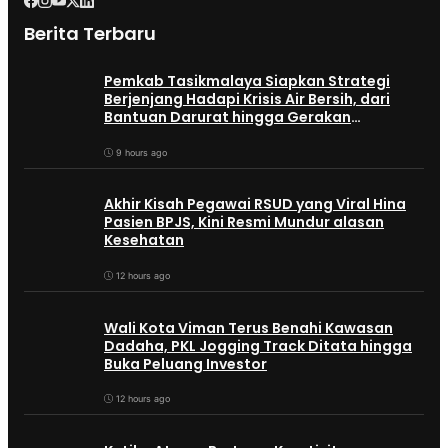
Berita Terbaru
Pemkab Tasikmalaya Siapkan Strategi
Berjenjang Hadapi Krisis Air Bersih, dari
Bantuan Darurat hingga Gerakan
Reboisasi
9 hours ago
Akhir Kisah Pegawai RSUD yang Viral Hina
Pasien BPJS, Kini Resmi Mundur alasan
Kesehatan
12 hours ago
Wali Kota Viman Terus Benahi Kawasan
Dadaha, PKL Jogging Track Ditata hingga
Buka Peluang Investor
12 hours ago