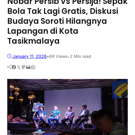
Nobar Persib vs Persija! Sepak
Bola Tak Lagi Gratis, Diskusi
Budaya Soroti Hilangnya
Lapangan di Kota
Tasikmalaya
January 11, 2026
•
69
Views
•
2 Min read
Facebook
Twitter
Pinterest
Mail
WhatsApp