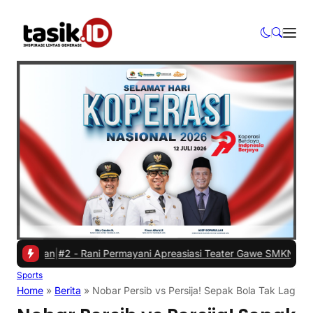
atan
|
#2 -
Rani Permayani Apreasiasi Teater Gawe SMKN 3 Tasikmalay
Sports
Home
»
Berita
»
Nobar Persib vs Persija! Sepak Bola Tak Lagi Gr