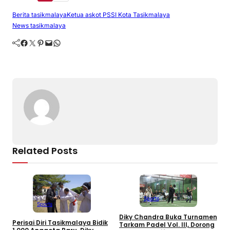
e
a
gr
s
g
y
e
Berita tasikmalaya
Ketua askot PSSI Kota Tasikmalaya
News tasikmalaya
b
d
a
A
er
Li
Facebook
Twitter
Pinterest
Mail
WhatsApp
o
s
m
p
n
o
p
k
k
Related Posts
Sports
Sports
W
Diky Chandra Buka Turnamen
Perisai Diri Tasikmalaya Bidik
K
Tarkam Padel Vol. III, Dorong