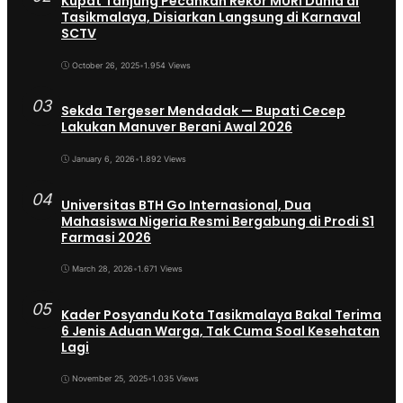
Kupat Tanjung Pecahkan Rekor MURI Dunia di
Tasikmalaya, Disiarkan Langsung di Karnaval
SCTV
October 26, 2025
•
1.954 Views
03
Sekda Tergeser Mendadak — Bupati Cecep
Lakukan Manuver Berani Awal 2026
January 6, 2026
•
1.892 Views
04
Universitas BTH Go Internasional, Dua
Mahasiswa Nigeria Resmi Bergabung di Prodi S1
Farmasi 2026
March 28, 2026
•
1.671 Views
05
Kader Posyandu Kota Tasikmalaya Bakal Terima
6 Jenis Aduan Warga, Tak Cuma Soal Kesehatan
Lagi
November 25, 2025
•
1.035 Views