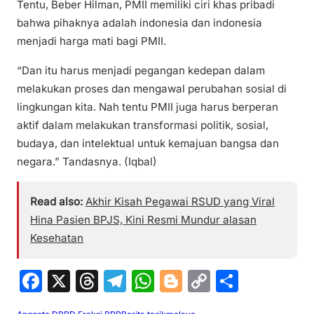
Tentu, Beber Hilman, PMII memiliki ciri khas pribadi
bahwa pihaknya adalah indonesia dan indonesia
menjadi harga mati bagi PMII.
“Dan itu harus menjadi pegangan kedepan dalam
melakukan proses dan mengawal perubahan sosial di
lingkungan kita. Nah tentu PMII juga harus berperan
aktif dalam melakukan transformasi politik, sosial,
budaya, dan intelektual untuk kemajuan bangsa dan
negara.” Tandasnya. (Iqbal)
Read also:
Akhir Kisah Pegawai RSUD yang Viral
Hina Pasien BPJS, Kini Resmi Mundur alasan
Kesehatan
F
X
T
T
W
Bl
C
S
a
hr
el
h
o
o
h