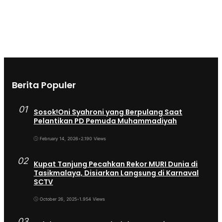
Berita Populer
01
Sosok!Oni Syahroni yang Berpulang Saat
Pelantikan PD Pemuda Muhammadiyah
February 14, 2026
•
2.190 Views
02
Kupat Tanjung Pecahkan Rekor MURI Dunia di
Tasikmalaya, Disiarkan Langsung di Karnaval
SCTV
October 26, 2025
•
1.954 Views
03