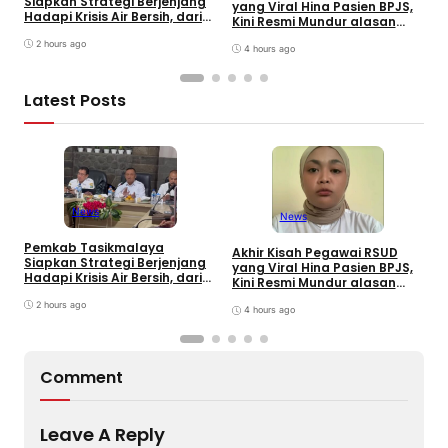
Siapkan Strategi Berjenjang
K
yang Viral Hina Pasien BPJS,
Hadapi Krisis Air Bersih, dari
J
Kini Resmi Mundur alasan
Bantuan Darurat hingga
B
Kesehatan
Gerakan Reboisasi
2 hours ago
4 hours ago
Latest Posts
News
News
Pemkab Tasikmalaya
W
Akhir Kisah Pegawai RSUD
Siapkan Strategi Berjenjang
K
yang Viral Hina Pasien BPJS,
Hadapi Krisis Air Bersih, dari
J
Kini Resmi Mundur alasan
Bantuan Darurat hingga
B
Kesehatan
Gerakan Reboisasi
2 hours ago
4 hours ago
Comment
Leave A Reply