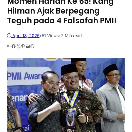
Momen Harlah Ke 65! Kang
Hilman Ajak Berpegang
Teguh pada 4 Falsafah PMII
April 18, 2025
•
51
Views
•
2 Min read
Facebook
Twitter
Pinterest
Mail
WhatsApp