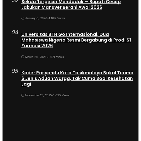
Sekda Tergeser Mendadak — Bupati Cecep
Lakukan Manuver Berani Awal 2026
January 6, 2026
•
1.892 Views
04
Universitas BTH Go Internasional, Dua
Mahasiswa Nigeria Resmi Bergabung di Prodi S1
Farmasi 2026
March 28, 2026
•
1.671 Views
05
Kader Posyandu Kota Tasikmalaya Bakal Terima
6 Jenis Aduan Warga, Tak Cuma Soal Kesehatan
Lagi
November 25, 2025
•
1.035 Views