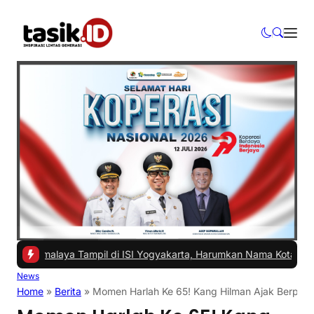
alaya Tampil di ISI Yogyakarta, Harumkan Nama Kota di Festival Te
News
Home
»
Berita
»
Momen Harlah Ke 65! Kang Hilman Ajak Berpeg