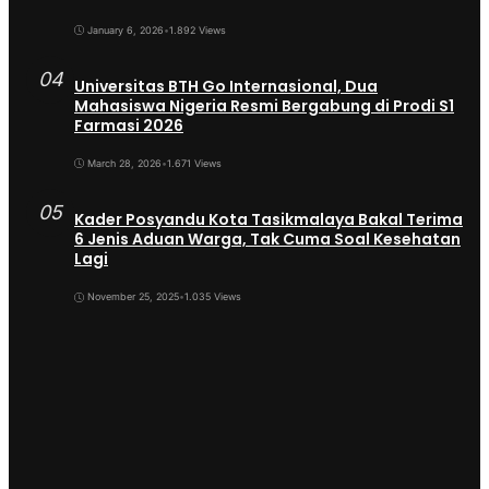
January 6, 2026
•
1.892 Views
04
Universitas BTH Go Internasional, Dua
Mahasiswa Nigeria Resmi Bergabung di Prodi S1
Farmasi 2026
March 28, 2026
•
1.671 Views
05
Kader Posyandu Kota Tasikmalaya Bakal Terima
6 Jenis Aduan Warga, Tak Cuma Soal Kesehatan
Lagi
November 25, 2025
•
1.035 Views