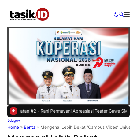
hatan
|
#2 -
Rani Permayani Apreasiasi Teater Gawe SMKN 3 Tasikmala
Edugov
Home
»
Berita
»
Mengenal Lebih Dekat ‘Campus Vibes’ Universi