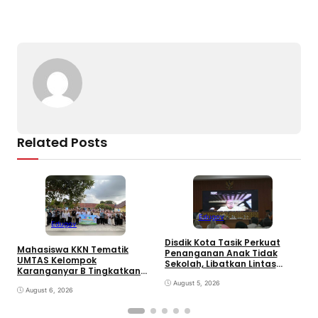
e
a
gr
s
g
y
e
b
d
a
A
er
Li
o
s
m
p
n
o
p
k
k
Related Posts
Edugov
Edugov
Disdik Kota Tasik Perkuat
Mahasiswa KKN Tematik
M
Penanganan Anak Tidak
UMTAS Kelompok
D
Sekolah, Libatkan Lintas
Karanganyar B Tingkatkan
P
Sektoral & Relawan
PHBS Anak Sekolah Dasar
D
Muhammadiyah. Wali Kota
August 5, 2026
melalui Program GEMILANG
August 6, 2026
Viman : Superteam
dan GEMAS