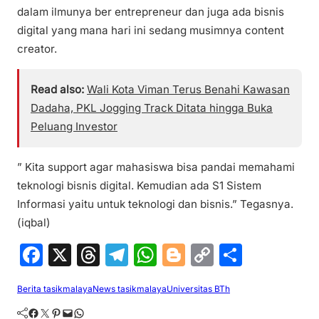
dalam ilmunya ber entrepreneur dan juga ada bisnis
digital yang mana hari ini sedang musimnya content
creator.
Read also:
Wali Kota Viman Terus Benahi Kawasan
Dadaha, PKL Jogging Track Ditata hingga Buka
Peluang Investor
” Kita support agar mahasiswa bisa pandai memahami
teknologi bisnis digital. Kemudian ada S1 Sistem
Informasi yaitu untuk teknologi dan bisnis.” Tegasnya.
(iqbal)
F
X
T
T
W
Bl
C
S
a
hr
el
h
o
o
h
Berita tasikmalaya
News tasikmalaya
Universitas BTh
c
e
e
at
g
p
ar
Facebook
Twitter
Pinterest
Mail
WhatsApp