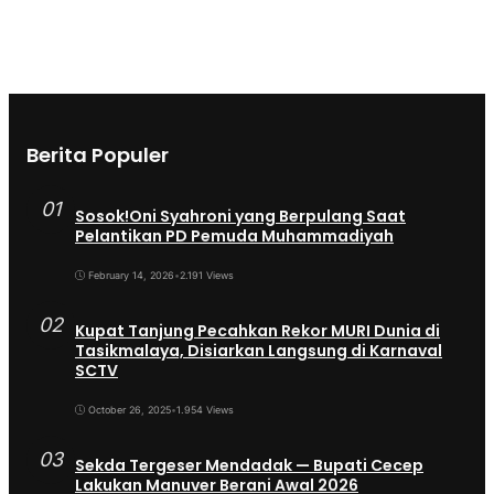
Berita Populer
01
Sosok!Oni Syahroni yang Berpulang Saat
Pelantikan PD Pemuda Muhammadiyah
February 14, 2026
•
2.191 Views
02
Kupat Tanjung Pecahkan Rekor MURI Dunia di
Tasikmalaya, Disiarkan Langsung di Karnaval
SCTV
October 26, 2025
•
1.954 Views
03
Sekda Tergeser Mendadak — Bupati Cecep
Lakukan Manuver Berani Awal 2026