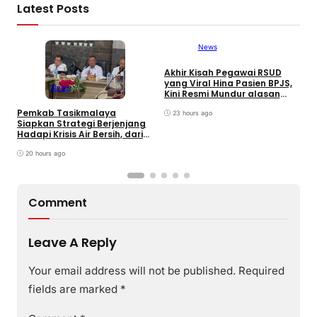
Latest Posts
News
Akhir Kisah Pegawai RSUD
W
yang Viral Hina Pasien BPJS,
K
News
Kini Resmi Mundur alasan
J
Kesehatan
B
Pemkab Tasikmalaya
23 hours ago
Siapkan Strategi Berjenjang
Hadapi Krisis Air Bersih, dari
Bantuan Darurat hingga
Gerakan Reboisasi
20 hours ago
Comment
Leave A Reply
Your email address will not be published.
Required
fields are marked
*