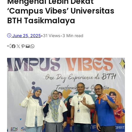
Mengenal Lebih Dekat
‘Campus Vibes’ Universitas
BTH Tasikmalaya
June 25, 2025
•
31
Views
•
3 Min read
Facebook
Twitter
Pinterest
Mail
WhatsApp