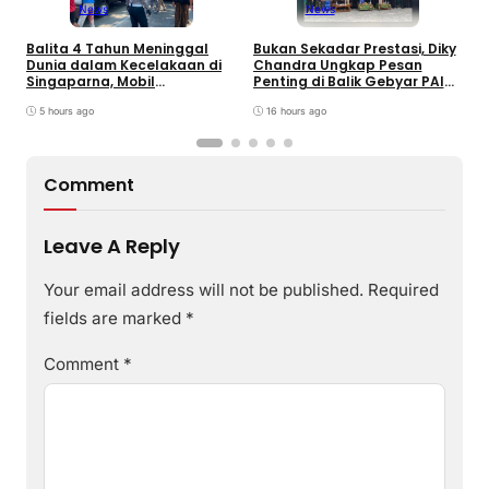
News
News
Balita 4 Tahun Meninggal
Bukan Sekadar Prestasi, Diky
T
Dunia dalam Kecelakaan di
Chandra Ungkap Pesan
T
Singaparna, Mobil
Penting di Balik Gebyar PAI
P
Dikemudikan Anak di Bawah
INU Tasikmalaya
D
Umur
5 hours ago
16 hours ago
P
Comment
Leave A Reply
Your email address will not be published.
Required
fields are marked
*
Comment
*