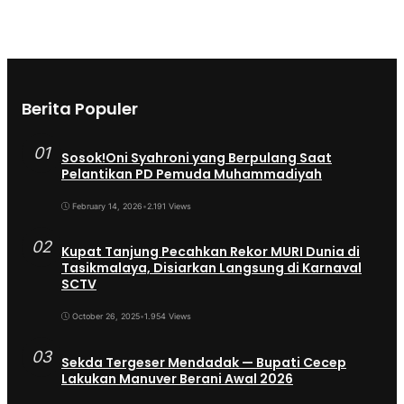
Berita Populer
01
Sosok!Oni Syahroni yang Berpulang Saat
Pelantikan PD Pemuda Muhammadiyah
February 14, 2026
•
2.191 Views
02
Kupat Tanjung Pecahkan Rekor MURI Dunia di
Tasikmalaya, Disiarkan Langsung di Karnaval
SCTV
October 26, 2025
•
1.954 Views
03
Sekda Tergeser Mendadak — Bupati Cecep
Lakukan Manuver Berani Awal 2026