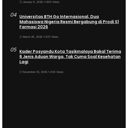
January 6, 2026
•
1.893 Views
04
Universitas BTH Go Internasional, Dua
Mahasiswa Nigeria Resmi Bergabung di Prodi S1
Farmasi 2026
March 28, 2026
•
1.672 Views
05
Kader Posyandu Kota Tasikmalaya Bakal Terima
6 Jenis Aduan Warga, Tak Cuma Soal Kesehatan
Lagi
November 25, 2025
•
1.036 Views