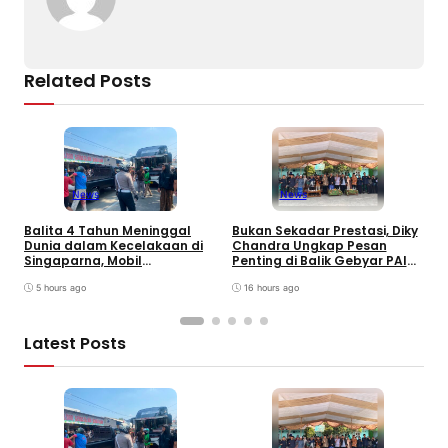
Related Posts
News
News
Balita 4 Tahun Meninggal
Bukan Sekadar Prestasi, Diky
T
Dunia dalam Kecelakaan di
Chandra Ungkap Pesan
T
Singaparna, Mobil
Penting di Balik Gebyar PAI
P
Dikemudikan Anak di Bawah
INU Tasikmalaya
D
Umur
5 hours ago
16 hours ago
P
Latest Posts