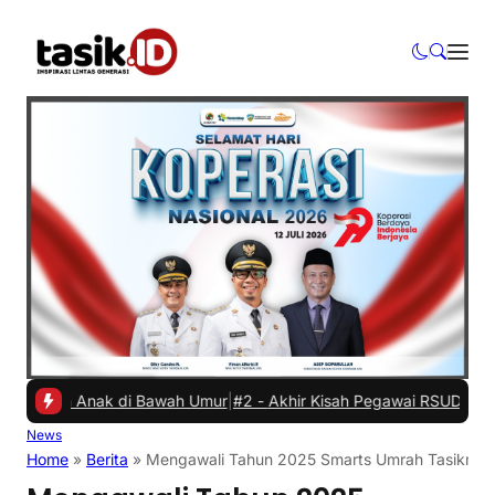
an Anak di Bawah Umur
|
#2 -
Akhir Kisah Pegawai RSUD yang Viral Hi
News
Home
»
Berita
»
Mengawali Tahun 2025 Smarts Umrah Tasikmal