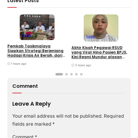
Latest Posts
W
K
News
News
J
B
Pemkab Tasikmalaya
Akhir Kisah Pegawai RSUD
Siapkan Strategi Berjenjang
yang Viral Hina Pasien BPJS,
Hadapi Krisis Air Bersih, dari
Kini Resmi Mundur alasan
Bantuan Darurat hingga
Kesehatan
Gerakan Reboisasi
1 hours ago
3 hours ago
Comment
Leave A Reply
Your email address will not be published.
Required
fields are marked
*
Comment
*