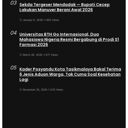
03
Sekda Tergeser Mendadak — Bupati Cecep
Lakukan Manuver Berani Awal 2026
January 6, 2026
•
1.892 Views
04
Universitas BTH Go Internasional, Dua
Mahasiswa Nigeria Resmi Bergabung di Prodi S1
Farmasi 2026
March 28, 2026
•
1.671 Views
05
Kader Posyandu Kota Tasikmalaya Bakal Terima
6 Jenis Aduan Warga, Tak Cuma Soal Kesehatan
Lagi
November 25, 2025
•
1.035 Views