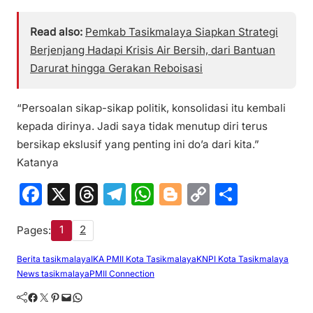
Read also:
Pemkab Tasikmalaya Siapkan Strategi
Berjenjang Hadapi Krisis Air Bersih, dari Bantuan
Darurat hingga Gerakan Reboisasi
“Persoalan sikap-sikap politik, konsolidasi itu kembali
kepada dirinya. Jadi saya tidak menutup diri terus
bersikap ekslusif yang penting ini do’a dari kita.”
Katanya
F
X
T
T
W
Bl
C
S
a
hr
el
h
o
o
h
1
2
Pages:
c
e
e
at
g
p
ar
e
a
gr
s
g
y
e
Berita tasikmalaya
IKA PMII Kota Tasikmalaya
KNPI Kota Tasikmalaya
News tasikmalaya
PMII Connection
b
d
a
A
er
Li
Facebook
Twitter
Pinterest
Mail
WhatsApp
o
s
m
p
n