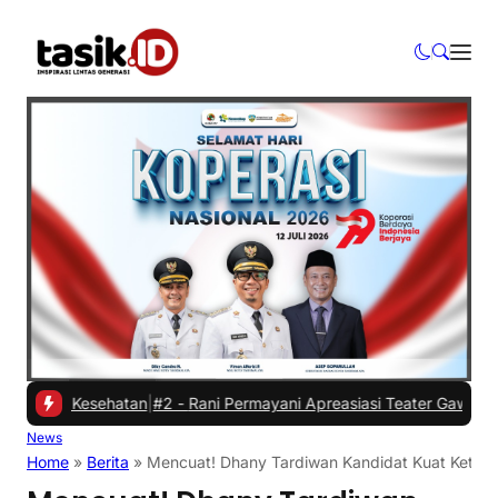
n Kesehatan
|
#2 -
Rani Permayani Apreasiasi Teater Gawe SMKN 3 Tas
News
Home
»
Berita
»
Mencuat! Dhany Tardiwan Kandidat Kuat Ketua 