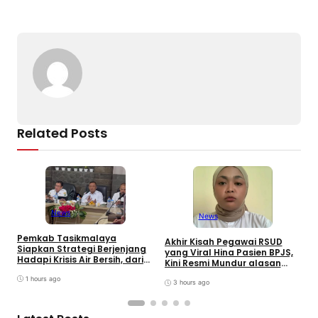
o
p
k
k
Related Posts
W
K
News
News
J
B
Pemkab Tasikmalaya
Akhir Kisah Pegawai RSUD
Siapkan Strategi Berjenjang
yang Viral Hina Pasien BPJS,
Hadapi Krisis Air Bersih, dari
Kini Resmi Mundur alasan
Bantuan Darurat hingga
Kesehatan
Gerakan Reboisasi
1 hours ago
3 hours ago