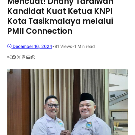
Mencuat! Dhany Tardiwan
Kandidat Kuat Ketua KNPI
Kota Tasikmalaya melalui
PMII Connection
December 16, 2024
•
91
Views
•
1 Min read
Facebook
Twitter
Pinterest
Mail
WhatsApp