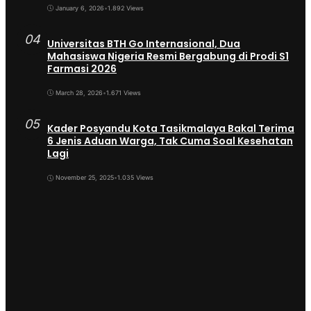
January 6, 2026
•
1.892 Views
04
Universitas BTH Go Internasional, Dua
Mahasiswa Nigeria Resmi Bergabung di Prodi S1
Farmasi 2026
March 28, 2026
•
1.671 Views
05
Kader Posyandu Kota Tasikmalaya Bakal Terima
6 Jenis Aduan Warga, Tak Cuma Soal Kesehatan
Lagi
November 25, 2025
•
1.035 Views