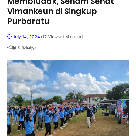
Membludak, Senam Sehat
Vimankeun di Singkup
Purbaratu
July 14, 2024
•
17
Views
•
1 Min read
Facebook
Twitter
Pinterest
Mail
WhatsApp