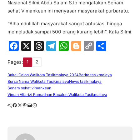
Nasional Silmi Abdu Salam S.Ip mengatakan Senam
sehat Vimankeun ini menyasar masyarakat purbaratu.
“Alhamdulillah masyarakat sangat antusias, hingga
membludak sampai 500 orang kurang lebih”. Kata Silmi.
F
X
T
T
W
Bl
C
S
a
hr
el
h
o
o
h
1
2
Pages:
c
e
e
at
g
p
ar
e
a
gr
s
g
y
e
Bakal Calon Walikota Tasikmalaya 2024
Berita tasikmalaya
Bursa Nama Walikota Tasikmalaya
News tasikmalaya
b
d
a
A
er
Li
Senam sehat vimankeun
o
s
m
p
n
Viman Alfarizi Ramadhan Bacalon Walikota Tasikmalaya
o
p
k
Facebook
Twitter
Pinterest
Mail
WhatsApp
k