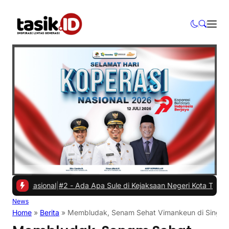
Nasional
|
#2 -
Ada Apa Sule di Kejaksaan Negeri Kota Tasikmalaya?
|
News
Home
»
Berita
»
Membludak, Senam Sehat Vimankeun di Singku