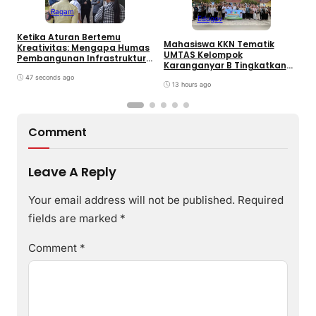
Ragam
Edugov
Ketika Aturan Bertemu
Mahasiswa KKN Tematik
U
Kreativitas: Mengapa Humas
UMTAS Kelompok
I
Pembangunan Infrastruktur
Karanganyar B Tingkatkan
k
Harus Normatif Sekaligus
PHBS Anak Sekolah Dasar
R
Adaptif?
47 seconds ago
melalui Program GEMILANG
13 hours ago
dan GEMAS
Comment
Leave A Reply
Your email address will not be published.
Required
fields are marked
*
Comment
*