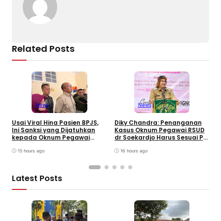
Related Posts
News
News
W
B
Usai Viral Hina Pasien BPJS,
Diky Chandra: Penanganan
T
Ini Sanksi yang Dijatuhkan
Kasus Oknum Pegawai RSUD
8
kepada Oknum Pegawai
dr Soekardjo Harus Sesuai PP
D
RSUD dr. Soekardjo
Disiplin Pegawai
15 hours ago
16 hours ago
Latest Posts