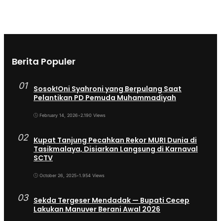
Berita Populer
01
Sosok!Oni Syahroni yang Berpulang Saat
Pelantikan PD Pemuda Muhammadiyah
February 14, 2026
•
2.190 Views
02
Kupat Tanjung Pecahkan Rekor MURI Dunia di
Tasikmalaya, Disiarkan Langsung di Karnaval
SCTV
October 26, 2025
•
1.954 Views
03
Sekda Tergeser Mendadak — Bupati Cecep
Lakukan Manuver Berani Awal 2026