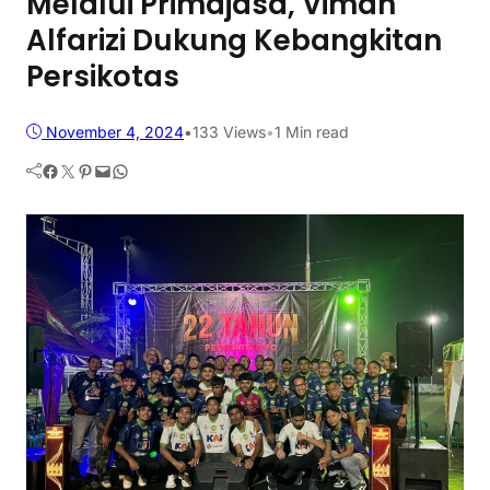
Melalui Primajasa, Viman
Alfarizi Dukung Kebangkitan
Persikotas
November 4, 2024
•
133
Views
•
1 Min read
Facebook
Twitter
Pinterest
Mail
WhatsApp