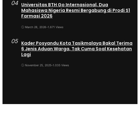
04
Universitas BTH Go Internasional, Dua
Mahasiswa Nigeria Resmi Bergabung di Prodi S1
Farmasi 2026
March 28, 2026
•
1.671 Views
05
Kader Posyandu Kota Tasikmalaya Bakal Terima
6 Jenis Aduan Warga, Tak Cuma Soal Kesehatan
Lagi
November 25, 2025
•
1.035 Views