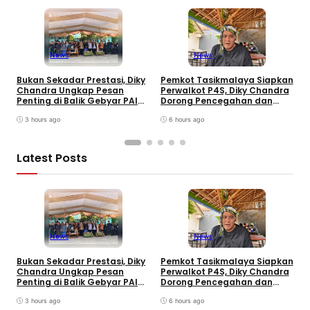
News
News
Bukan Sekadar Prestasi, Diky
Pemkot Tasikmalaya Siapkan
H
Chandra Ungkap Pesan
Perwalkot P4S, Diky Chandra
C
Penting di Balik Gebyar PAI
Dorong Pencegahan dan
K
INU Tasikmalaya
Pembinaan Persuasif
T
3 hours ago
6 hours ago
Latest Posts
News
News
B
Bukan Sekadar Prestasi, Diky
Pemkot Tasikmalaya Siapkan
S
Chandra Ungkap Pesan
Perwalkot P4S, Diky Chandra
T
Penting di Balik Gebyar PAI
Dorong Pencegahan dan
K
INU Tasikmalaya
Pembinaan Persuasif
P
3 hours ago
6 hours ago