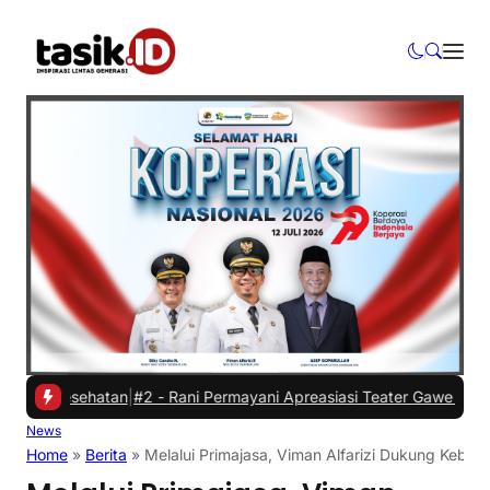
 Kesehatan
|
#2 -
Rani Permayani Apreasiasi Teater Gawe SMKN 3 Tasik
News
Home
»
Berita
»
Melalui Primajasa, Viman Alfarizi Dukung Keban