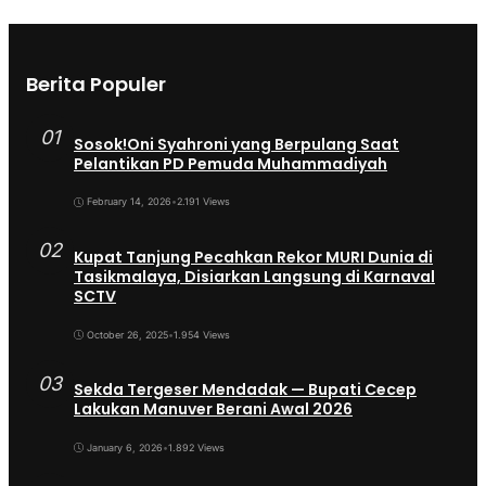
Berita Populer
01
Sosok!Oni Syahroni yang Berpulang Saat
Pelantikan PD Pemuda Muhammadiyah
February 14, 2026
•
2.191 Views
02
Kupat Tanjung Pecahkan Rekor MURI Dunia di
Tasikmalaya, Disiarkan Langsung di Karnaval
SCTV
October 26, 2025
•
1.954 Views
03
Sekda Tergeser Mendadak — Bupati Cecep
Lakukan Manuver Berani Awal 2026
January 6, 2026
•
1.892 Views