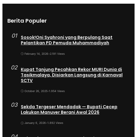
Berita Populer
01
Sosok!Oni Syahroni yang Berpulang Saat
Pelantikan PD Pemuda Muhammadiyah
February 14, 2026
•
2.191 Views
02
Kupat Tanjung Pecahkan Rekor MURI Dunia di
Tasikmalaya, Disiarkan Langsung di Karnaval
SCTV
October 26, 2025
•
1.954 Views
03
Sekda Tergeser Mendadak — Bupati Cecep
Lakukan Manuver Berani Awal 2026
January 6, 2026
•
1.892 Views
04