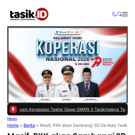
ayani Apreasiasi Teater Gawe SMKN 3 Tasikmalaya Tampil di ISI Yog
News
Home
»
Berita
»
Masif, PKK akan Sambangi SD Se Kota Tasikm