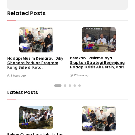
Related Posts
News
News
Pemkab Tasikmalaya
Hadapi Musim Kemarau, Diky
A
Siapkan Strategi Berjenjang
Chandra Perluas Program
y
Hadapi Krisis Air Bersih, dari
Kang Sule di Kota
K
Bantuan Darurat hingga
Tasikmalaya
K
Gerakan Reboisasi
22 hours ago
1 hours ago
Latest Posts
Blog
News
Bukan Cuma Urus Lalu Lintas,