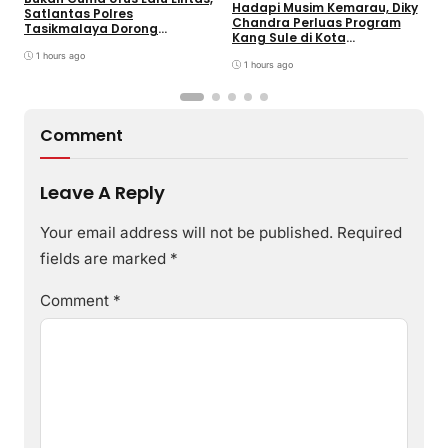
P
Hadapi Musim Kemarau, Diky
Satlantas Polres
S
Chandra Perluas Program
Tasikmalaya Dorong
H
Kang Sule di Kota
Ketahanan Pangan Lewat
B
Tasikmalaya
Program SUJUD
1 hours ago
G
1 hours ago
Comment
Leave A Reply
Your email address will not be published.
Required
fields are marked
*
Comment
*