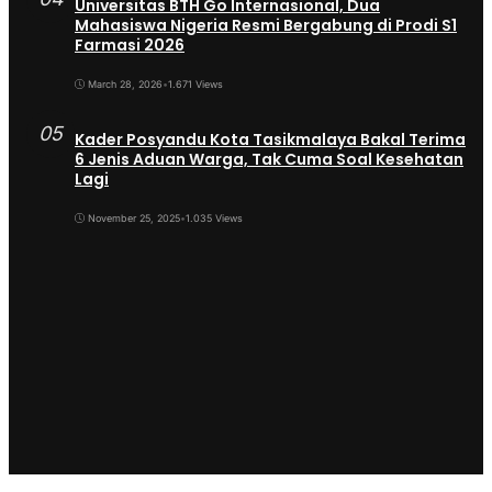
Universitas BTH Go Internasional, Dua
Mahasiswa Nigeria Resmi Bergabung di Prodi S1
Farmasi 2026
March 28, 2026
•
1.671 Views
05
Kader Posyandu Kota Tasikmalaya Bakal Terima
6 Jenis Aduan Warga, Tak Cuma Soal Kesehatan
Lagi
November 25, 2025
•
1.035 Views