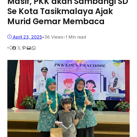
Masif, PKK akan Sambangi SD
Se Kota Tasikmalaya Ajak
Murid Gemar Membaca
April 23, 2025
•
36
Views
•
1 Min read
Facebook
Twitter
Pinterest
Mail
WhatsApp