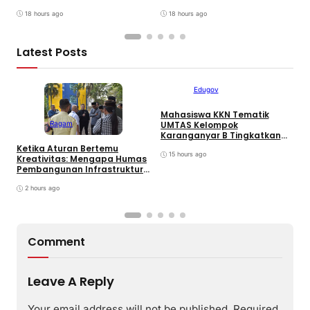
D
RSUD dr. Soekardjo
Disiplin Pegawai
18 hours ago
18 hours ago
Latest Posts
Edugov
Mahasiswa KKN Tematik
Ragam
UMTAS Kelompok
Karanganyar B Tingkatkan
PHBS Anak Sekolah Dasar
Ketika Aturan Bertemu
U
melalui Program GEMILANG
15 hours ago
Kreativitas: Mengapa Humas
I
dan GEMAS
Pembangunan Infrastruktur
k
Harus Normatif Sekaligus
R
Adaptif?
2 hours ago
Comment
Leave A Reply
Your email address will not be published.
Required