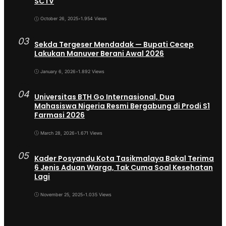
SCTV
October 26, 2025
•
1.954 Views
03
Sekda Tergeser Mendadak — Bupati Cecep
Lakukan Manuver Berani Awal 2026
January 6, 2026
•
1.892 Views
04
Universitas BTH Go Internasional, Dua
Mahasiswa Nigeria Resmi Bergabung di Prodi S1
Farmasi 2026
March 28, 2026
•
1.671 Views
05
Kader Posyandu Kota Tasikmalaya Bakal Terima
6 Jenis Aduan Warga, Tak Cuma Soal Kesehatan
Lagi
November 25, 2025
•
1.035 Views