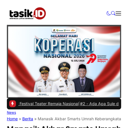
 Festival Teater Remaja Nasional
|
#2 -
Ada Apa Sule di Kejaksaan N
News
Home
»
Berita
»
Manasik Akbar Smarts Umrah Keberangkatan A