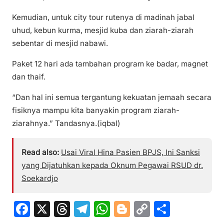
Kemudian, untuk city tour rutenya di madinah jabal
uhud, kebun kurma, mesjid kuba dan ziarah-ziarah
sebentar di mesjid nabawi.
Paket 12 hari ada tambahan program ke badar, magnet
dan thaif.
“Dan hal ini semua tergantung kekuatan jemaah secara
fisiknya mampu kita banyakin program ziarah-
ziarahnya.” Tandasnya.(iqbal)
Read also:
Usai Viral Hina Pasien BPJS, Ini Sanksi
yang Dijatuhkan kepada Oknum Pegawai RSUD dr.
Soekardjo
F
X
T
T
W
Bl
C
S