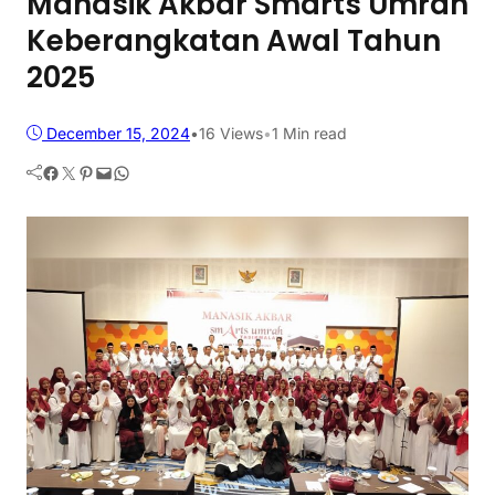
Manasik Akbar Smarts Umrah
Keberangkatan Awal Tahun
2025
December 15, 2024
•
16
Views
•
1 Min read
Facebook
Twitter
Pinterest
Mail
WhatsApp