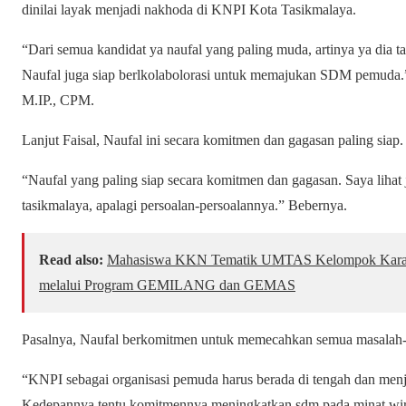
dinilai layak menjadi nakhoda di KNPI Kota Tasikmalaya.
“Dari semua kandidat ya naufal yang paling muda, artinya ya dia ta
Naufal juga siap berlkolabolorasi untuk memajukan SDM pemuda.”
M.IP., CPM.
Lanjut Faisal, Naufal ini secara komitmen dan gagasan paling siap.
“Naufal yang paling siap secara komitmen dan gagasan. Saya lihat
tasikmalaya, apalagi persoalan-persoalannya.” Bebernya.
Read also:
Mahasiswa KKN Tematik UMTAS Kelompok Karang
melalui Program GEMILANG dan GEMAS
Pasalnya, Naufal berkomitmen untuk memecahkan semua masalah-ma
“KNPI sebagai organisasi pemuda harus berada di tengah dan men
Kedepannya tentu komitmennya meningkatkan sdm pada minat wir