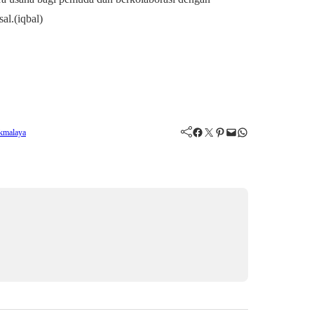
al.(iqbal)
Facebook
Twitter
Pinterest
Mail
WhatsApp
kmalaya