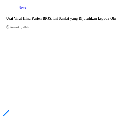
News
Usai Viral Hina Pasien BPJS, Ini Sanksi yang Dijatuhkan kepada 
August 6, 2026