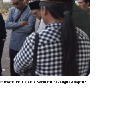
frastruktur Harus Normatif Sekaligus Adaptif?
Edugov
Mahasiswa KKN
GEMILANG d
August 6, 2026