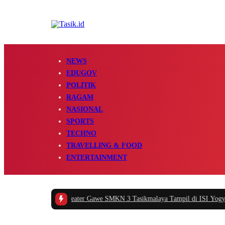
NEWS
EDUGOV
POLITIK
RAGAM
NASIONAL
SPORTS
TECHNO
TRAVELLING & FOOD
ENTERTAINMENT
mayani Apreasiasi Teater Gawe SMKN 3 Tasikmalaya Tampil di ISI Yogyakart