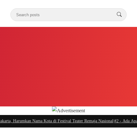
a, Harumkan Nama Kota di Festival Teater Remaja Nasional
|
#2 -
Ada Apa Sule