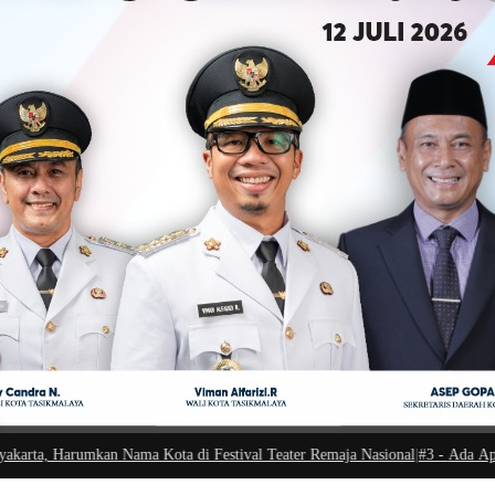
Nama Kota di Festival Teater Remaja Nasional
|
#3 -
Ada Apa Sule di Kejaksa