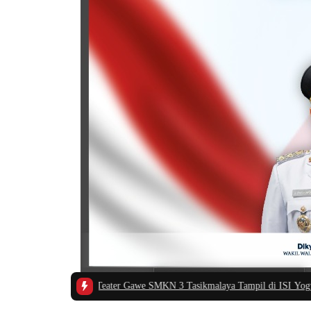
asiasi Teater Gawe SMKN 3 Tasikmalaya Tampil di ISI Yogyakarta, Harumkan 