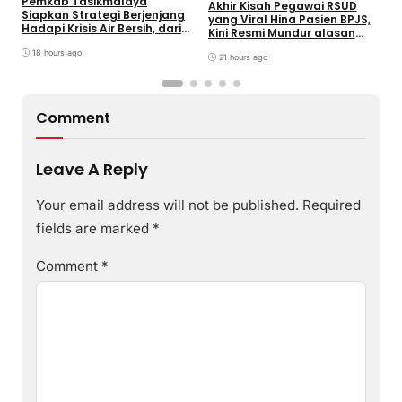
Pemkab Tasikmalaya
W
Akhir Kisah Pegawai RSUD
Siapkan Strategi Berjenjang
K
yang Viral Hina Pasien BPJS,
Hadapi Krisis Air Bersih, dari
J
Kini Resmi Mundur alasan
Bantuan Darurat hingga
B
Kesehatan
Gerakan Reboisasi
18 hours ago
21 hours ago
Comment
Leave A Reply
Your email address will not be published.
Required
fields are marked
*
Comment
*