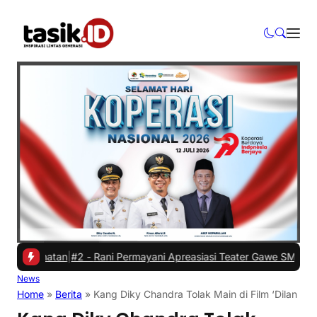
ehatan
|
#2 -
Rani Permayani Apreasiasi Teater Gawe SMKN 3 Tasikmal
News
Home
»
Berita
»
Kang Diky Chandra Tolak Main di Film ‘Dilan IT