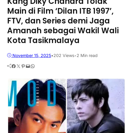
Kang Diky Chandra Tolak
Main di Film ‘Dilan ITB 1997’,
FTV, dan Series demi Jaga
Amanah sebagai Wakil Wali
Kota Tasikmalaya
November 15, 2025
•
202
Views
•
2 Min read
Facebook
Twitter
Pinterest
Mail
WhatsApp