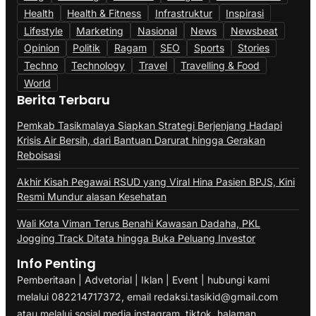
Health
Health & Fitness
Infrastruktur
Inspirasi
Lifestyle
Marketing
Nasional
News
Newsbeat
Opinion
Politik
Ragam
SEO
Sports
Stories
Techno
Technology
Travel
Travelling & Food
World
Berita Terbaru
Pemkab Tasikmalaya Siapkan Strategi Berjenjang Hadapi
Krisis Air Bersih, dari Bantuan Darurat hingga Gerakan
Reboisasi
Akhir Kisah Pegawai RSUD yang Viral Hina Pasien BPJS, Kini
Resmi Mundur alasan Kesehatan
Wali Kota Viman Terus Benahi Kawasan Dadaha, PKL
Jogging Track Ditata hingga Buka Peluang Investor
Info Penting
Pemberitaan | Advetorial | Iklan | Event | hubungi kami
melalui 082214717372, email redaksi.tasikid@gmail.com
atau melalui sosial media instagram, tiktok, halaman