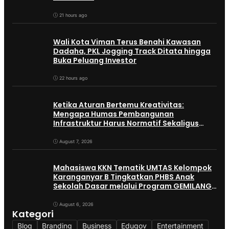
21 hours ago
Wali Kota Viman Terus Benahi Kawasan
Dadaha, PKL Jogging Track Ditata hingga
Buka Peluang Investor
22 hours ago
Ketika Aturan Bertemu Kreativitas:
Mengapa Humas Pembangunan
Infrastruktur Harus Normatif Sekaligus
Adaptif?
August 7, 2026
Mahasiswa KKN Tematik UMTAS Kelompok
Karanganyar B Tingkatkan PHBS Anak
Sekolah Dasar melalui Program GEMILANG
dan GEMAS
August 6, 2026
Kategori
Blog
Branding
Business
Edugov
Entertainment