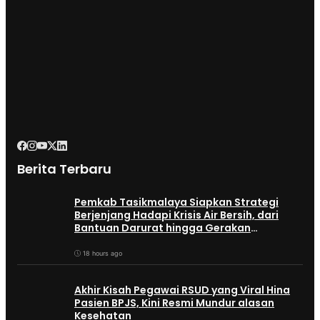
Berita Terbaru
Pemkab Tasikmalaya Siapkan Strategi
Berjenjang Hadapi Krisis Air Bersih, dari
Bantuan Darurat hingga Gerakan
Reboisasi
18 hours ago
Akhir Kisah Pegawai RSUD yang Viral Hina
Pasien BPJS, Kini Resmi Mundur alasan
Kesehatan