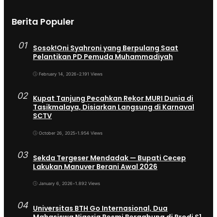
Berita Populer
01
Sosok!Oni Syahroni yang Berpulang Saat
Pelantikan PD Pemuda Muhammadiyah
February 14, 2026
•
2.191 Views
02
Kupat Tanjung Pecahkan Rekor MURI Dunia di
Tasikmalaya, Disiarkan Langsung di Karnaval
SCTV
October 26, 2025
•
1.954 Views
03
Sekda Tergeser Mendadak — Bupati Cecep
Lakukan Manuver Berani Awal 2026
January 6, 2026
•
1.892 Views
04
Universitas BTH Go Internasional, Dua
Mahasiswa Nigeria Resmi Bergabung di Prodi S1