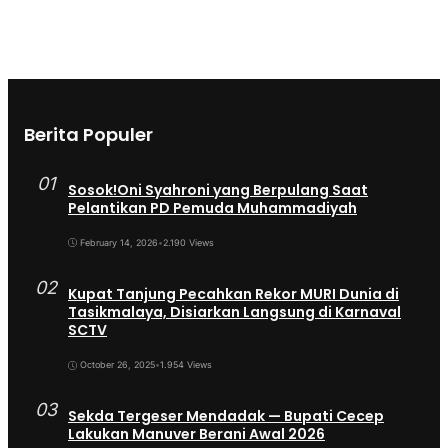
Berita Populer
01
Sosok!Oni Syahroni yang Berpulang Saat
Pelantikan PD Pemuda Muhammadiyah
February 14, 2026
•
2.190 Views
02
Kupat Tanjung Pecahkan Rekor MURI Dunia di
Tasikmalaya, Disiarkan Langsung di Karnaval
SCTV
October 26, 2025
•
1.954 Views
03
Sekda Tergeser Mendadak — Bupati Cecep
Lakukan Manuver Berani Awal 2026