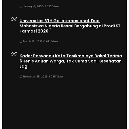
January 6, 2026
•
1.892 Views
04
Universitas BTH Go Internasional, Dua
Mahasiswa Nigeria Resmi Bergabung di Prodi S1
Farmasi 2026
March 28, 2026
•
1.671 Views
05
Kader Posyandu Kota Tasikmalaya Bakal Terima
6 Jenis Aduan Warga, Tak Cuma Soal Kesehatan
Lagi
November 25, 2025
•
1.035 Views