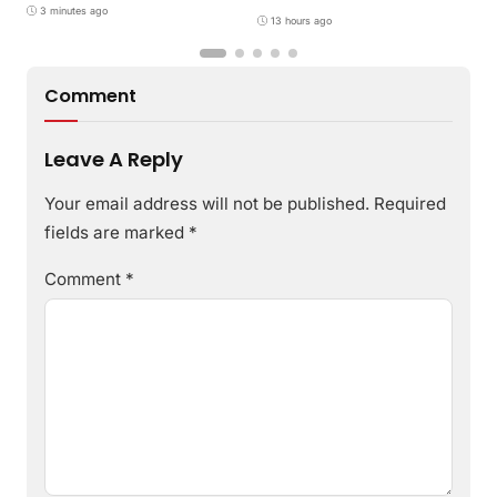
PHBS Anak Sekolah Dasar
R
Adaptif?
3 minutes ago
melalui Program GEMILANG
13 hours ago
dan GEMAS
Comment
Leave A Reply
Your email address will not be published.
Required
fields are marked
*
Comment
*