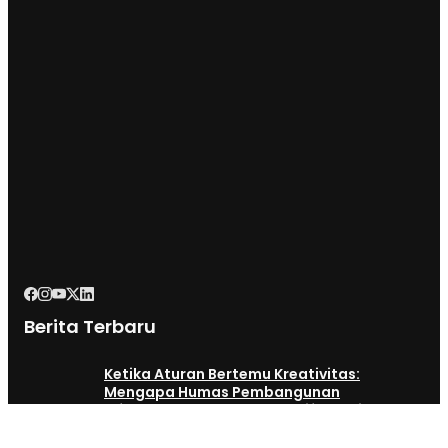
Berita Terbaru
Ketika Aturan Bertemu Kreativitas:
Mengapa Humas Pembangunan
Infrastruktur Harus Normatif Sekaligus
Adaptif?
3 minutes ago