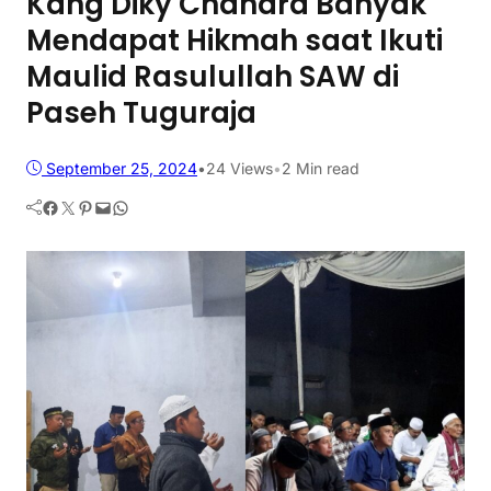
Kang Diky Chandra Banyak
Mendapat Hikmah saat Ikuti
Maulid Rasulullah SAW di
Paseh Tuguraja
September 25, 2024
•
24
Views
•
2 Min read
Facebook
Twitter
Pinterest
Mail
WhatsApp