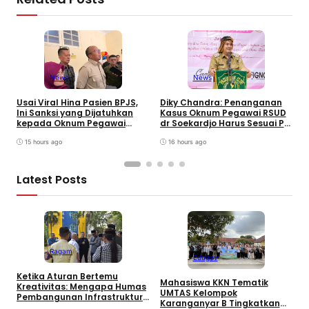
News
News
W
B
Usai Viral Hina Pasien BPJS,
Diky Chandra: Penanganan
T
Ini Sanksi yang Dijatuhkan
Kasus Oknum Pegawai RSUD
8
kepada Oknum Pegawai
dr Soekardjo Harus Sesuai PP
D
RSUD dr. Soekardjo
Disiplin Pegawai
15 hours ago
16 hours ago
Latest Posts
Ragam
Edugov
Ketika Aturan Bertemu
Mahasiswa KKN Tematik
U
Kreativitas: Mengapa Humas
UMTAS Kelompok
I
Pembangunan Infrastruktur
Karanganyar B Tingkatkan
k
Harus Normatif Sekaligus