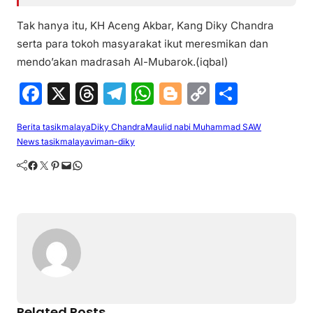
Tak hanya itu, KH Aceng Akbar, Kang Diky Chandra
serta para tokoh masyarakat ikut meresmikan dan
mendo’akan madrasah Al-Mubarok.(iqbal)
F
X
T
T
W
Bl
C
S
a
hr
el
h
o
o
h
Berita tasikmalaya
Diky Chandra
Maulid nabi Muhammad SAW
c
e
e
at
g
p
ar
News tasikmalaya
viman-diky
e
a
gr
s
g
y
e
Facebook
Twitter
Pinterest
Mail
WhatsApp
b
d
a
A
er
Li
o
s
m
p
n
o
p
k
k
Related Posts