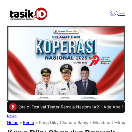
 di Festival Teater Remaja Nasional
|
#2 -
Ada Apa Sule di Kejaksaa
News
Home
»
Berita
»
Kang Diky Chandra Banyak Mendapat Hikmah saa