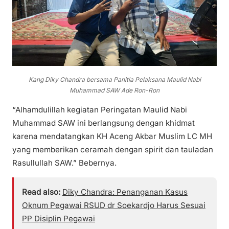
Kang Diky Chandra bersama Panitia Pelaksana Maulid Nabi
Muhammad SAW Ade Ron-Ron
“Alhamdulillah kegiatan Peringatan Maulid Nabi
Muhammad SAW ini berlangsung dengan khidmat
karena mendatangkan KH Aceng Akbar Muslim LC MH
yang memberikan ceramah dengan spirit dan tauladan
Rasullullah SAW.” Bebernya.
Read also:
Diky Chandra: Penanganan Kasus
Oknum Pegawai RSUD dr Soekardjo Harus Sesuai
PP Disiplin Pegawai