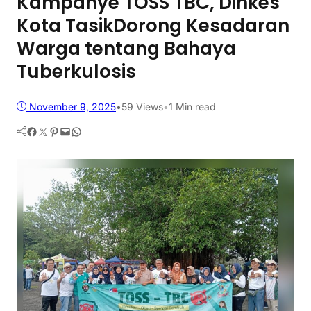
Kampanye TOSS TBC, Dinkes
Kota TasikDorong Kesadaran
Warga tentang Bahaya
Tuberkulosis
November 9, 2025
•
59
Views
•
1 Min read
Facebook
Twitter
Pinterest
Mail
WhatsApp