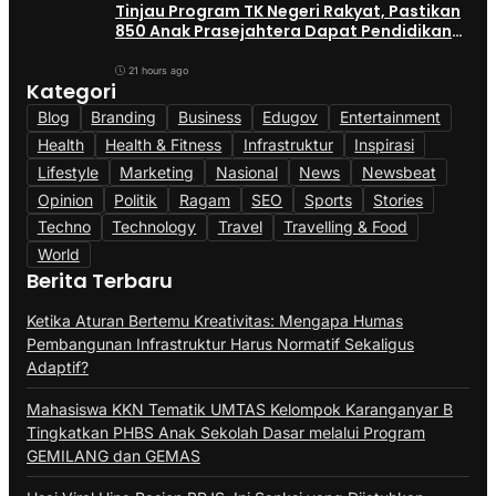
Tinjau Program TK Negeri Rakyat, Pastikan
850 Anak Prasejahtera Dapat Pendidikan
Gratis
21 hours ago
Kategori
Blog
Branding
Business
Edugov
Entertainment
Health
Health & Fitness
Infrastruktur
Inspirasi
Lifestyle
Marketing
Nasional
News
Newsbeat
Opinion
Politik
Ragam
SEO
Sports
Stories
Techno
Technology
Travel
Travelling & Food
World
Berita Terbaru
Ketika Aturan Bertemu Kreativitas: Mengapa Humas
Pembangunan Infrastruktur Harus Normatif Sekaligus
Adaptif?
Mahasiswa KKN Tematik UMTAS Kelompok Karanganyar B
Tingkatkan PHBS Anak Sekolah Dasar melalui Program
GEMILANG dan GEMAS