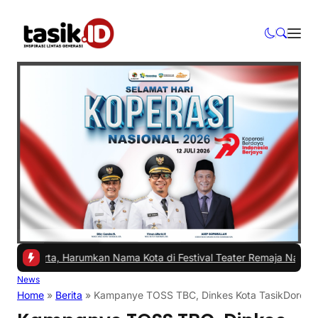
arta, Harumkan Nama Kota di Festival Teater Remaja Nasional
|
#2 -
News
Home
»
Berita
»
Kampanye TOSS TBC, Dinkes Kota TasikDorong 