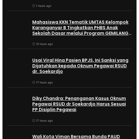
Adaptif?
1 hours ago
Mahasiswa KKN Tematik UMTAS Kelompok
Karanganyar B Tingkatkan PHBS Anak
Sekolah Dasar melalui Program GEMILANG
dan GEMAS
15 hours ago
Usai Viral Hina Pasien BPJS, Ini Sanksi yang
Dijatuhkan kepada Oknum Pegawai RSUD
dr. Soekardjo
17 hours ago
Diky Chandra: Penanganan Kasus Oknum
Pegawai RSUD dr Soekardjo Harus Sesuai
PP Disiplin Pegawai
17 hours ago
Wali Kota Viman Bersama Bunda PAUD