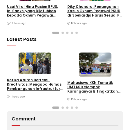
W
B
Usai Viral Hina Pasien BPJS,
Diky Chandra: Penanganan
T
Ini Sanksi yang Dijatuhkan
Kasus Oknum Pegawai RSUD
8
kepada Oknum Pegawai
dr Soekardjo Harus Sesuai PP
D
RSUD dr. Soekardjo
Disiplin Pegawai
17 hours ago
17 hours ago
Latest Posts
Ragam
Edugov
Ketika Aturan Bertemu
Mahasiswa KKN Tematik
U
Kreativitas: Mengapa Humas
UMTAS Kelompok
I
Pembangunan Infrastruktur
Karanganyar B Tingkatkan
k
Harus Normatif Sekaligus
PHBS Anak Sekolah Dasar
R
Adaptif?
1 hours ago
melalui Program GEMILANG
15 hours ago
dan GEMAS
Comment