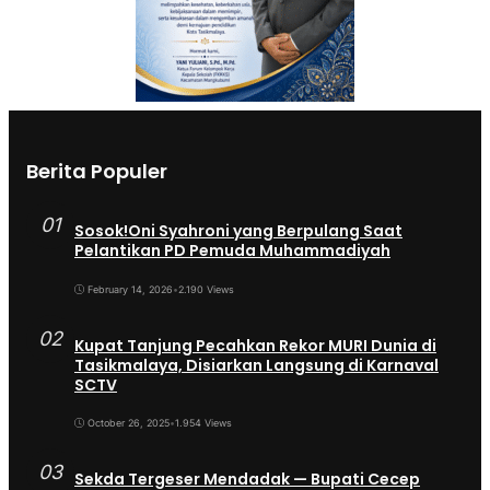
Berita Populer
01
Sosok!Oni Syahroni yang Berpulang Saat
Pelantikan PD Pemuda Muhammadiyah
February 14, 2026
•
2.190 Views
02
Kupat Tanjung Pecahkan Rekor MURI Dunia di
Tasikmalaya, Disiarkan Langsung di Karnaval
SCTV
October 26, 2025
•
1.954 Views
03
Sekda Tergeser Mendadak — Bupati Cecep