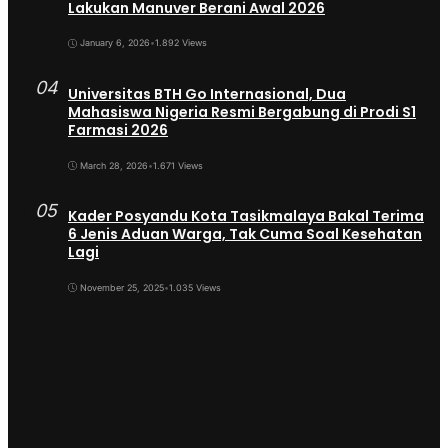
Lakukan Manuver Berani Awal 2026
January 6, 2026
•
1.892 Views
04
Universitas BTH Go Internasional, Dua
Mahasiswa Nigeria Resmi Bergabung di Prodi S1
Farmasi 2026
March 28, 2026
•
1.671 Views
05
Kader Posyandu Kota Tasikmalaya Bakal Terima
6 Jenis Aduan Warga, Tak Cuma Soal Kesehatan
Lagi
November 25, 2025
•
1.035 Views