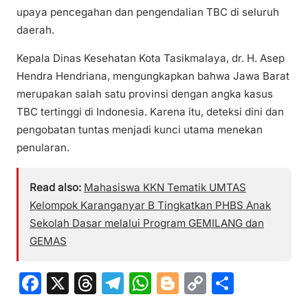
upaya pencegahan dan pengendalian TBC di seluruh
daerah.
Kepala Dinas Kesehatan Kota Tasikmalaya, dr. H. Asep
Hendra Hendriana, mengungkapkan bahwa Jawa Barat
merupakan salah satu provinsi dengan angka kasus
TBC tertinggi di Indonesia. Karena itu, deteksi dini dan
pengobatan tuntas menjadi kunci utama menekan
penularan.
Read also:
Mahasiswa KKN Tematik UMTAS
Kelompok Karanganyar B Tingkatkan PHBS Anak
Sekolah Dasar melalui Program GEMILANG dan
GEMAS
F
X
T
T
W
Bl
C
S
a
hr
el
h
o
o
h