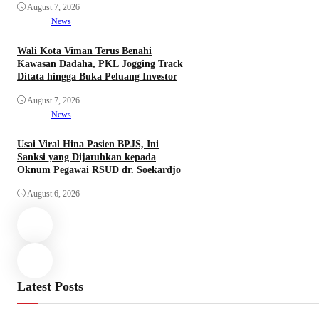
August 7, 2026
News
Wali Kota Viman Terus Benahi
Kawasan Dadaha, PKL Jogging Track
Ditata hingga Buka Peluang Investor
August 7, 2026
News
Usai Viral Hina Pasien BPJS, Ini
Sanksi yang Dijatuhkan kepada
Oknum Pegawai RSUD dr. Soekardjo
August 6, 2026
Latest Posts