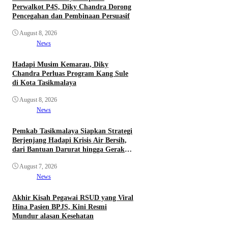
Perwalkot P4S, Diky Chandra Dorong
Pencegahan dan Pembinaan Persuasif
August 8, 2026
News
Hadapi Musim Kemarau, Diky
Chandra Perluas Program Kang Sule
di Kota Tasikmalaya
August 8, 2026
News
Pemkab Tasikmalaya Siapkan Strategi
Berjenjang Hadapi Krisis Air Bersih,
dari Bantuan Darurat hingga Gerakan
Reboisasi
August 7, 2026
News
Akhir Kisah Pegawai RSUD yang Viral
Hina Pasien BPJS, Kini Resmi
Mundur alasan Kesehatan