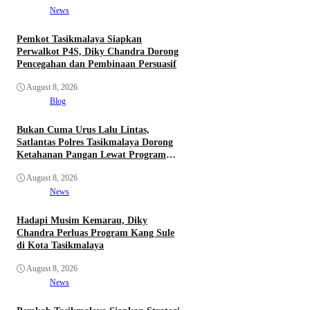
News
Pemkot Tasikmalaya Siapkan
Perwalkot P4S, Diky Chandra Dorong
Pencegahan dan Pembinaan Persuasif
August 8, 2026
Blog
Bukan Cuma Urus Lalu Lintas,
Satlantas Polres Tasikmalaya Dorong
Ketahanan Pangan Lewat Program
SUJUD
August 8, 2026
News
Hadapi Musim Kemarau, Diky
Chandra Perluas Program Kang Sule
di Kota Tasikmalaya
August 8, 2026
News