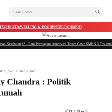
TECHNO
TRAVELLING & FOOD
ENTERTAINMENT
Kesehatan
|
#2 -
Rani Permayani Apreasiasi Teater Gawe SMKN 3 Tasikmalaya T
 Lakon, Seni Adalah Rumah
y Chandra : Politik
 Rumah
Facebook
Twitter
Pinterest
Mail
WhatsApp