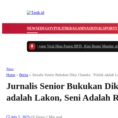
NEWS
EDUGOV
POLITIK
RAGAM
NASIONAL
SPORTS
isah Pegawai RSUD yang Viral Hina Pasien BPJS, Kini Resmi Mundur alasan 
News
Home
»
Berita
»
Jurnalis Senior Bukukan Diky Chandra : Politik adalah
Jurnalis Senior Bukukan Dik
adalah Lakon, Seni Adalah
July 5, 2025
•
19
Views
•
2 Min read