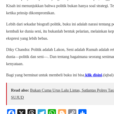
Kisah ini menunjukkan bahwa politik bukan hanya soal strategi. Tet
ketika prinsip dikompromikan.
Lebih dari sekadar biografi politik, buku ini adalah narasi tentang
kembali ke dunia seni, itu bukanlah bentuk pelarian, melainkan ke
ekspresi yang lebih bebas.
Diky Chandra: Politik adalah Lakon, Seni adalah Rumah adalah re
dunia—politik dan seni—. Dan tentang bagaimana seorang seniman
kenyataan.
Bagi yang berminat untuk membeli buku ini bisa
klik disini
.(iqbal)
Read also:
Bukan Cuma Urus Lalu Lintas, Satlantas Polres T
SUJUD
Fa
X
T
Te
W
Bl
C
S