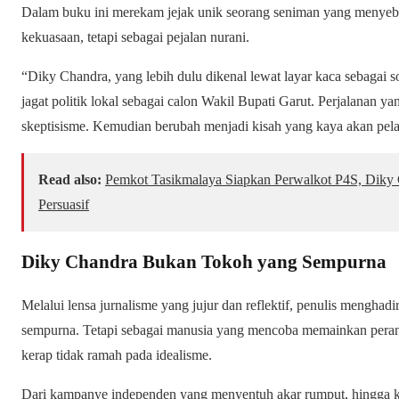
Dalam buku ini merekam jejak unik seorang seniman yang menyebe
kekuasaan, tetapi sebagai pejalan nurani.
“Diky Chandra, yang lebih dulu dikenal lewat layar kaca sebagai 
jagat politik lokal sebagai calon Wakil Bupati Garut. Perjalanan 
skeptisisme. Kemudian berubah menjadi kisah yang kaya akan pelaja
Read also:
Pemkot Tasikmalaya Siapkan Perwalkot P4S, Diky
Persuasif
Diky Chandra Bukan Tokoh yang Sempurna
Melalui lensa jurnalisme yang jujur dan reflektif, penulis mengha
sempurna. Tetapi sebagai manusia yang mencoba memainkan peran pu
kerap tidak ramah pada idealisme.
Dari kampanye independen yang menyentuh akar rumput, hingga k