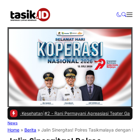
an Kesehatan
|
#2 -
Rani Permayani Apreasiasi Teater Gawe SMKN 3 Ta
News
Home
»
Berita
»
Jalin Sinergitas! Polres Tasikmalaya dengan Med