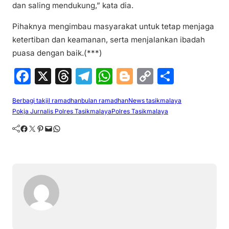
dan saling mendukung,” kata dia.
Pihaknya mengimbau masyarakat untuk tetap menjaga
ketertiban dan keamanan, serta menjalankan ibadah
puasa dengan baik.(***)
F
X
T
T
W
Bl
C
S
a
hr
el
h
o
o
h
Berbagi takjil ramadhan
bulan ramadhan
News tasikmalaya
c
e
e
at
g
p
ar
Pokja Jurnalis Polres Tasikmalaya
Polres Tasikmalaya
e
a
gr
s
g
y
e
Facebook
Twitter
Pinterest
Mail
WhatsApp
b
d
a
A
er
Li
o
s
m
p
n
o
p
k
k