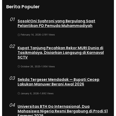
Berita Populer
01
Sosok!Oni Syahroni yang Berpulang Saat
Pelantikan PD Pemuda Muhammadiyah
February 14, 2026
•
2.191 Views
02
Kupat Tanjung Pecahkan Rekor MURI Dunia di
Tasikmalaya, Disiarkan Langsung di Karnaval
SCTV
October 26, 2025
•
1.954 Views
03
Sekda Tergeser Mendadak — Bupati Cecep
Lakukan Manuver Berani Awal 2026
January 6, 2026
•
1.892 Views
04
Universitas BTH Go Internasional, Dua
Mahasiswa Nigeria Resmi Bergabung di Prodi S1
Farmasi 2026