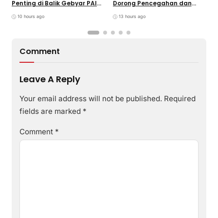
Penting di Balik Gebyar PAI
Dorong Pencegahan dan
K
INU Tasikmalaya
Pembinaan Persuasif
P
10 hours ago
13 hours ago
Comment
Leave A Reply
Your email address will not be published.
Required
fields are marked
*
Comment
*