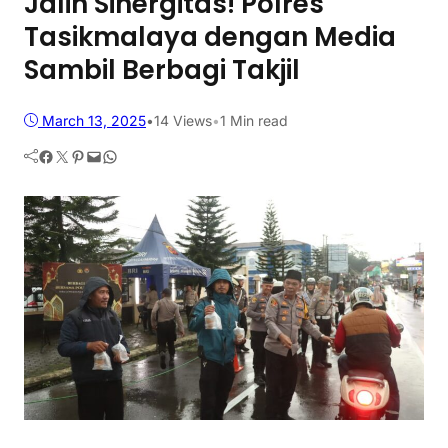
Jalin Sinergitas! Polres
Tasikmalaya dengan Media
Sambil Berbagi Takjil
March 13, 2025
•
14
Views
•
1 Min read
Facebook
Twitter
Pinterest
Mail
WhatsApp