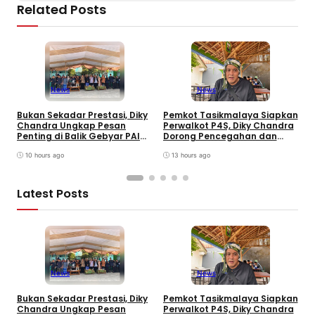
Related Posts
News
News
Bukan Sekadar Prestasi, Diky
Pemkot Tasikmalaya Siapkan
H
Chandra Ungkap Pesan
Perwalkot P4S, Diky Chandra
C
Penting di Balik Gebyar PAI
Dorong Pencegahan dan
K
INU Tasikmalaya
Pembinaan Persuasif
T
10 hours ago
13 hours ago
Latest Posts
News
News
B
Bukan Sekadar Prestasi, Diky
Pemkot Tasikmalaya Siapkan
S
Chandra Ungkap Pesan
Perwalkot P4S, Diky Chandra
T