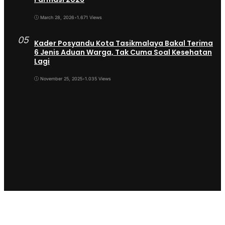
March 28, 2026
•
1.671 Views
05
Kader Posyandu Kota Tasikmalaya Bakal Terima
6 Jenis Aduan Warga, Tak Cuma Soal Kesehatan
Lagi
November 25, 2025
•
1.035 Views